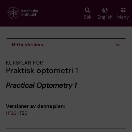
Skip
to
main
Sök
English
Meny
content
Hitta på sidan
KURSPLAN FÖR
Praktisk optometri 1
Practical Optometry 1
Versioner av denna plan:
HT22
HT26