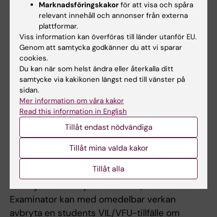
examinators anvisningar kan inte
Marknadsföringskakor
för att visa och spåra
relevant innehåll och annonser från externa
studieresultaten slutrapporteras. Frånvaro
plattformar.
från eller ej fullgörande av ett obligatoriskt
Viss information kan överföras till länder utanför EU.
utbildningsinslag kan innebära att studenten
Genom att samtycka godkänner du att vi sparar
cookies.
inte kan ta igen tillfället förrän nästa gång
Du kan när som helst ändra eller återkalla ditt
kursen ges.
samtycke via kakikonen längst ned till vänster på
sidan.
Begränsning av antalet praktiktillfällen
Mer information om våra kakor
Antalet gånger en student har rätt att delta i
Read this information in English
VIL och examineras på densamma är inte
Tillåt endast nödvändiga
begränsat. Möjligheten att delta är dock
Tillåt mina valda kakor
begränsad och erbjuds endast i mån av plats
vid kommande kurstillfällen.
Tillåt alla
Riktlinjer vid avbrytande av VIL/VFU-tillfälle
Examinator kan med omedelbar verkan
avbryta en students VIL/VFU-tillfälle om