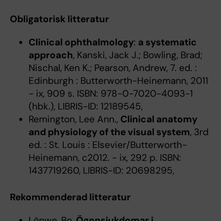
Obligatorisk litteratur
Clinical ophthalmology
:
a systematic
approach
, Kanski, Jack J.; Bowling, Brad;
Nischal, Ken K.; Pearson, Andrew, 7. ed. :
Edinburgh : Butterworth-Heinemann, 2011
- ix, 909 s. ISBN: 978-0-7020-4093-1
(hbk.), LIBRIS-ID: 12189545,
Remington, Lee Ann.,
Clinical anatomy
and physiology of the visual system
, 3rd
ed. : St. Louis : Elsevier/Butterworth-
Heinemann, c2012. - ix, 292 p. ISBN:
1437719260, LIBRIS-ID: 20698295,
Rekommenderad litteratur
Lönwe, Bo,
Ögonsjukdomar i