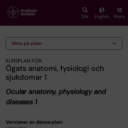
Skip
to
main
Sök
English
Meny
content
Hitta på sidan
KURSPLAN FÖR
Ögats anatomi, fysiologi och
sjukdomar 1
Ocular anatomy, physiology and
diseases 1
Versioner av denna plan: