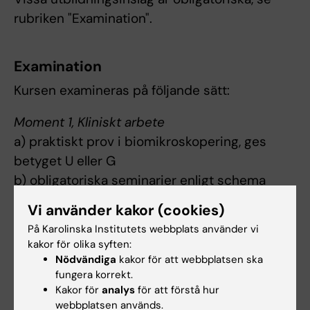
rubriken "Examination".
Examination
Kursen examineras på följande sätt:
Moment 1, Kliniskt arbete
a) praktiskt prov i biomikroskopering, ges
betyget U eller G
b) obligatoriska seminarier enligt schema
c) obligatorisk portfolio enligt anvisningar
Vi använder kakor (cookies)
På Karolinska Institutets webbplats använder vi
Momentet ges betyget U eller G. För G krävs G
kakor för olika syften:
på praktiskt prov samt fullgörande av
Nödvändiga
kakor för att webbplatsen ska
obligatoriska utbildningsinslag.
fungera korrekt.
Kakor för
analys
för att förstå hur
Moment 2, Teoretisk förståelse
webbplatsen används.