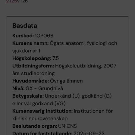
VT25
VT26
Basdata
Kurskod:
1OP068
Kursens namn:
Ögats anatomi, fysiologi och
sjukdomar 1
Högskolepoäng:
7.5
Utbildningsform:
Högskoleutbildning, 2007
års studieordning
Huvudområde:
Övriga ämnen
Nivå:
GX - Grundnivå
Betygsskala:
Underkänd (U), godkänd (G)
eller väl godkänd (VG)
Kursansvarig institution:
Institutionen för
klinisk neurovetenskap
Beslutande organ:
UN CNS
Datum för fastställande:
2025-09-23