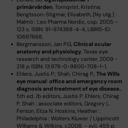
primärvården
, Tornqvist, Kristina;
Bengtsson-Stigmar, Elisabeth, [Ny utg.] :
Malmö : Leo Pharma Nordic, cop. 2005 -
123 s. ISBN: 91-974368-4-4, LIBRIS-ID:
10697668,
Bergmansson, Jan P.G,
Clinical ocular
anatomy and physiology
, Texas eye
research and technology center, 2009 -
218 p ISBN: 13:978-0-9800-708-1-1,
Ehlers, Justis P.; Shah, Chirag P.,
The Wills
eye manual
:
office and emergency room
diagnosis and treatment of eye disease.
,
5th ed. /b editors, Justis P. Ehlers, Chirag
P. Shah ; associate editors, Gregory L.
Fenton, Eliza N. Hoskins, Heather :
Philadelphia : Wolters Kluwer / Lippincott
Williams & Wilkins, c2008. - xvii, 455 p.