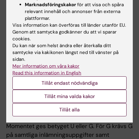
a) skriftlig tentamen, ges betyget U, G eller VG
Marknadsföringskakor
för att visa och spåra
relevant innehåll och annonser från externa
b) obligatoriska seminarier enligt schema
plattformar.
Viss information kan överföras till länder utanför EU.
Momentet ges betyget U, G eller VG. För G
Genom att samtycka godkänner du att vi sparar
krävs G på skriftlig tentamen, samt fullgörande
cookies.
av obligatoriska utbildningsinslag. För VG
Du kan när som helst ändra eller återkalla ditt
samtycke via kakikonen längst ned till vänster på
krävs VG på skriftlig tentamen, samt
sidan.
fullgörande av obligatoriska utbildningsinslag.
Mer information om våra kakor
Read this information in English
Moment 3, Vetenskaplig utveckling
Tillåt endast nödvändiga
a) obligatoriska uppgifter i KI:s lärplattform
b) inlämningsuppgifter, ges betyget U eller G
Tillåt mina valda kakor
c) obligatoriska seminarier enligt schema, en
Tillåt alla
del av programmets vetenskapliga strimma
Momentet ges betyget U eller G. För G krävs G
på samtliga inlämningsuppgifter samt