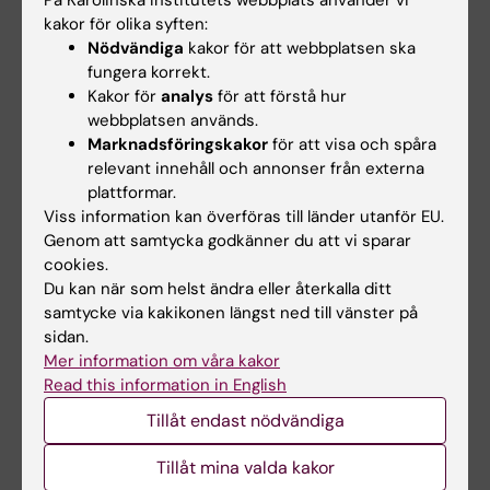
På Karolinska Institutets webbplats använder vi
tentamen, U, G eller VG.
kakor för olika syften:
Nödvändiga
kakor för att webbplatsen ska
Moment 3, Vetenskaplig utveckling
,
fungera korrekt.
examinerar mål 7-11
Kakor för
analys
för att förstå hur
webbplatsen används.
a) obligatoriska uppgifter i KI:s lärplattform
Marknadsföringskakor
för att visa och spåra
b) inlämningsuppgifter, ges betyget U eller G,
relevant innehåll och annonser från externa
en del av programmets vetenskapliga
plattformar.
strimma
Viss information kan överföras till länder utanför EU.
Genom att samtycka godkänner du att vi sparar
cookies.
Momentet ges betyget U eller G. För G krävs G
Du kan när som helst ändra eller återkalla ditt
på samtliga inlämningsuppgifter b) samt
samtycke via kakikonen längst ned till vänster på
sidan.
fullgörande av obligatoriska utbildningsinslag.
Mer information om våra kakor
Read this information in English
Betyg på hel kurs
På kursen ges något av betygen U, G eller VG.
Tillåt endast nödvändiga
För G på hel kurs krävs G på samtliga moment
Tillåt mina valda kakor
1-3. För VG krävs G på moment 1 och 3, samt