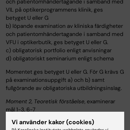
och patientomhändertagande i samband med
VIL på optikerprogrammens klinik, ges
betyget U eller G
b) löpande examination av kliniska färdigheter
och patientomhändertagande i samband med
VFU i optikerbutik, ges betyget U eller G.
c) obligatorisk portfolio enligt anvisningar
d) obligatoriskt seminarium enligt schema
Momentet ges betyget U eller G. För G krävs G
på examinationsuppgift a) och b) samt
fullgörande av obligatoriska utbildningsinslag.
Moment 2, Teoretisk förståelse
, examinerar
mål 1-3, 6-7
a) skriftlig tentamen, ges betyget U, G eller VG
Vi använder kakor (cookies)
Momentet ges samma betyg som skriftlig