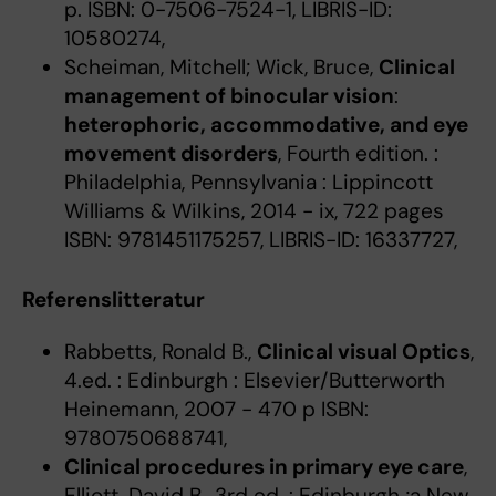
p. ISBN: 0-7506-7524-1, LIBRIS-ID:
10580274,
Scheiman, Mitchell; Wick, Bruce,
Clinical
management of binocular vision
:
heterophoric, accommodative, and eye
movement disorders
, Fourth edition. :
Philadelphia, Pennsylvania : Lippincott
Williams & Wilkins, 2014 - ix, 722 pages
ISBN: 9781451175257, LIBRIS-ID: 16337727,
Referenslitteratur
Rabbetts, Ronald B.,
Clinical visual Optics
,
4.ed. : Edinburgh : Elsevier/Butterworth
Heinemann, 2007 - 470 p ISBN:
9780750688741,
Clinical procedures in primary eye care
,
Elliott, David B., 3rd ed. : Edinburgh ;a New