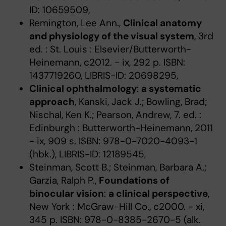
ID: 10659509,
Remington, Lee Ann.,
Clinical anatomy
and physiology of the visual system
, 3rd
ed. : St. Louis : Elsevier/Butterworth-
Heinemann, c2012. - ix, 292 p. ISBN:
1437719260, LIBRIS-ID: 20698295,
Clinical ophthalmology
:
a systematic
approach
, Kanski, Jack J.; Bowling, Brad;
Nischal, Ken K.; Pearson, Andrew, 7. ed. :
Edinburgh : Butterworth-Heinemann, 2011
- ix, 909 s. ISBN: 978-0-7020-4093-1
(hbk.), LIBRIS-ID: 12189545,
Steinman, Scott B.; Steinman, Barbara A.;
Garzia, Ralph P.,
Foundations of
binocular vision
:
a clinical perspective
,
New York : McGraw-Hill Co., c2000. - xi,
345 p. ISBN: 978-0-8385-2670-5 (alk.