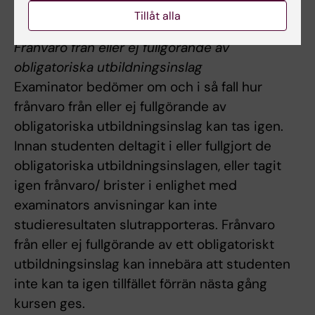
VG på moment 2.
Tillåt alla
Frånvaro från eller ej fullgörande av
obligatoriska utbildningsinslag
Examinator bedömer om och i så fall hur
frånvaro från eller ej fullgörande av
obligatoriska utbildningsinslag kan tas igen.
Innan studenten deltagit i eller fullgjort de
obligatoriska utbildningsinslagen, eller tagit
igen frånvaro/ brister i enlighet med
examinators anvisningar kan inte
studieresultaten slutrapporteras. Frånvaro
från eller ej fullgörande av ett obligatoriskt
utbildningsinslag kan innebära att studenten
inte kan ta igen tillfället förrän nästa gång
kursen ges.