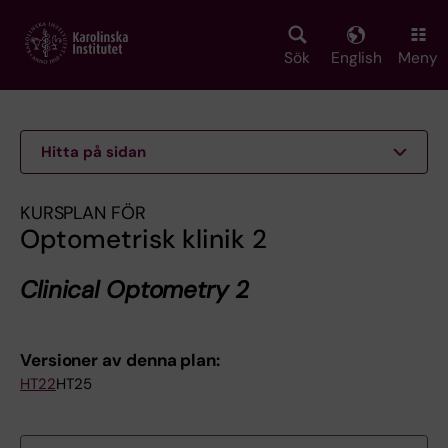
Skip
to
main
Sök
English
Meny
content
Hitta på sidan
KURSPLAN FÖR
Optometrisk klinik 2
Clinical Optometry 2
Versioner av denna plan:
HT22
HT25