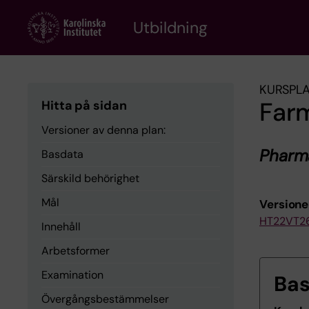
Skip
to
Utbildning
main
content
KURSPL
Far
Hitta på sidan
Versioner av denna plan:
Pharm
Basdata
Särskild behörighet
Mål
Versione
HT22
VT2
Innehåll
Arbetsformer
Examination
Ba
Övergångsbestämmelser