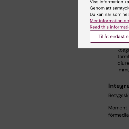
Viss information kan
Moment 2
Genom att samtycka
Du kan när som hels
De v
Mer information om
huvu
Read this informati
läke
Tillåt endast 
Hjärt
hjär
koag
tarm
diure
immu
Integre
Betygssk
Moment 3
förmedla