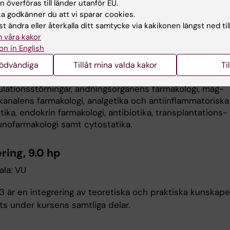
 överföras till länder utanför EU.
 behandlar:
 godkänner du att vi sparar cookies.
t ändra eller återkalla ditt samtycke via kakikonen längst ned til
iktigaste terapeutiska effekterna och biverkningarna sa
 våra kakor
dsakliga verkningsmekanismerna för medel inom olika
on in English
medelsgrupper.
nödvändiga
Tillåt mina valda kakor
Ti
-kärlfarmakologi (medel vid hjärtinsufficiens, medel vid
tsjukdom, blodtrycksänkande medel etc.), medel vid
ulationsstörningar, andningsorganens farmakologi, mag-
kanalens farmakologi, analgetika och antiinflammatoriska
tika, endokrin farmakologi, antibiotika, transplantations-
nofarmakologi samt cytostatika.
ring, 9.0 hp
ala: VU
 är en integrering av teoretiska och praktiska kunskap
ts under kursens samtliga delar.