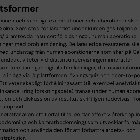
tsformer
tionen och samtliga examinationer och laborationer sker
olna. Som stöd för lärandet under kursen ges följande
a/lärarstödda resurser: föreläsningar, humanlaborationer
ingar med problemlösning. De lärarledda resurserna ske
med undantag från humanlaborationerna som sker på C
randeaktiviteter vid distansundervisningen innefattar
ade föreläsningar, digitala föreläsningar, diskussionsfor
lla inlägg via lärplattformen, övningsquiz och peer-to-p
 Ett vetenskapligt förhållningssätt (till exempel analytisk
 tänkande kring forskningsdata) tränas under humanlabor
ktion och diskussion av resultat skriftligen redovisas i f
nsrapport.
nefattar även ett flertal tillfällen där effektiv återkoppli
lvbedömning och kamratbedömning) som utvecklar förmå
formation och använda den för att förbättra arbets- och
sstrategier.