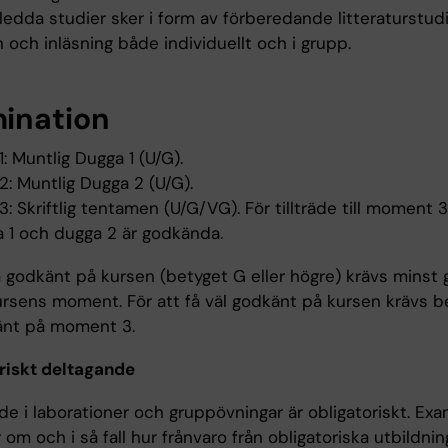
rledda studier sker i form av förberedande litteraturstudi
n och inläsning både individuellt och i grupp.
ination
 Muntlig Dugga 1 (U/G).
: Muntlig Dugga 2 (U/G).
 Skriftlig tentamen (U/G/VG). För tillträde till moment 3
a 1 och dugga 2 är godkända.
få godkänt på kursen (betyget G eller högre) krävs minst
kursens moment. För att få väl godkänt på kursen krävs b
änt på moment 3.
riskt deltagande
e i laborationer och gruppövningar är obligatoriskt. Exa
m och i så fall hur frånvaro från obligatoriska utbildnin