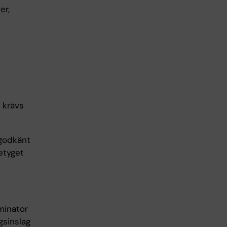
er,
 krävs
 godkänt
etyget
minator
gsinslag