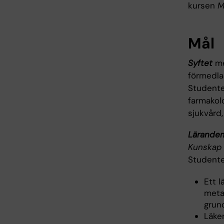
kursen
M
Mål
Syftet
me
förmedla
Studente
farmakol
sjukvård,
Lärande
Kunskap 
Studente
Ett l
meta
grun
Läke