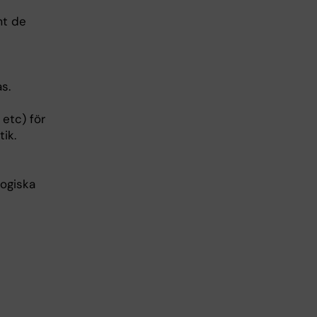
mt de
s.
etc) för
ik.
logiska