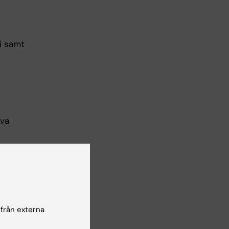
i samt
iva
n med
r.
 från externa