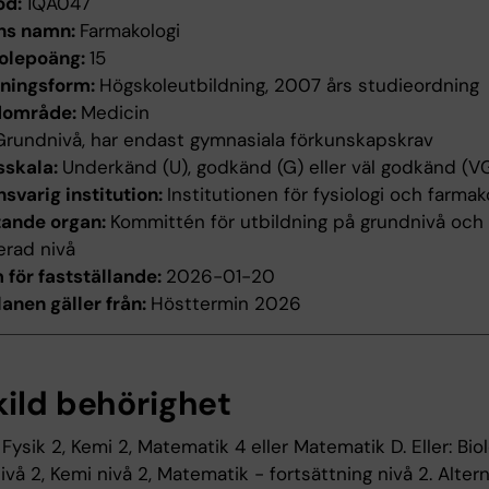
od:
1QA047
ns namn:
Farmakologi
olepoäng:
15
dningsform:
Högskoleutbildning, 2007 års studieordning
dområde:
Medicin
Grundnivå, har endast gymnasiala förkunskapskrav
sskala:
Underkänd (U), godkänd (G) eller väl godkänd (V
svarig institution:
Institutionen för fysiologi och farmak
tande organ:
Kommittén för utbildning på grundnivå och
erad nivå
för fastställande:
2026-01-20
anen gäller från:
Hösttermin 2026
kild behörighet
, Fysik 2, Kemi 2, Matematik 4 eller Matematik D. Eller: Biol
nivå 2, Kemi nivå 2, Matematik - fortsättning nivå 2. Altern