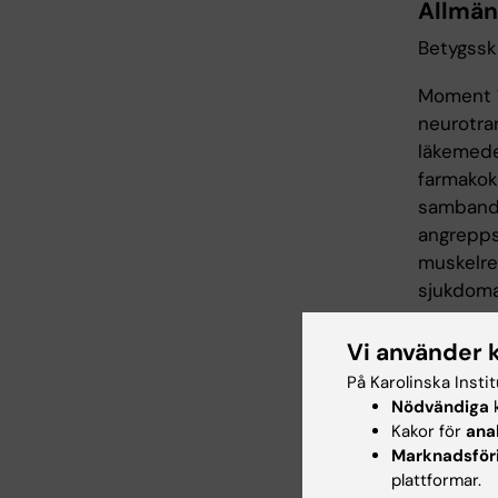
Allmän
Betygssk
Moment 1
neurotra
läkemede
farmakok
samband,
angrepps
muskelre
sjukdomar
Undervis
Vi använder 
föreläsn
På Karolinska Insti
Nödvändiga
k
Verkni
Kakor för
ana
Marknadsför
Betygssk
plattformar.