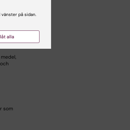
l vänster på sidan.
mt de
llåt alla
 ischemisk
 medel,
 och
er som