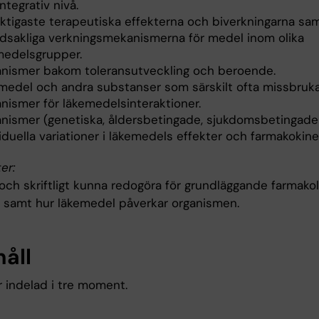
ntegrativ nivå.
iktigaste terapeutiska effekterna och biverkningarna sa
dsakliga verkningsmekanismerna för medel inom olika
medelsgrupper.
nismer bakom toleransutveckling och beroende.
medel och andra substanser som särskilt ofta missbruka
nismer för läkemedelsinteraktioner.
nismer (genetiska, åldersbetingade, sjukdomsbetingade 
iduella variationer i läkemedels effekter och farmakokinet
er:
 och skriftligt kunna redogöra för grundläggande farmako
r samt hur läkemedel påverkar organismen.
håll
r indelad i tre moment.