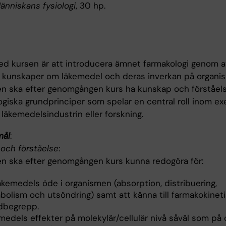
änniskans fysiologi
, 30 hp.
d kursen är att introducera ämnet farmakologi genom a
 kunskaper om läkemedel och deras inverkan på organi
n ska efter genomgången kurs ha kunskap och förståel
ogiska grundprinciper som spelar en central roll inom e
 läkemedelsindustrin eller forskning.
mål
:
och förståelse
:
n ska efter genomgången kurs kunna redogöra för:
äkemedels öde i organismen (absorption, distribuering,
bolism och utsöndring) samt att känna till farmakokinet
dbegrepp.
medels effekter på molekylär/cellulär nivå såväl som på 