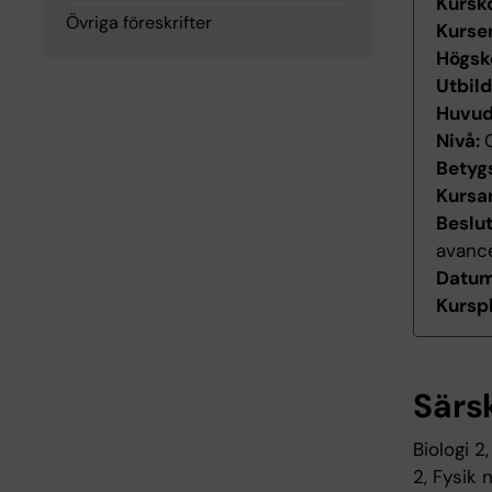
Kursk
Övriga föreskrifter
Kurse
Högsk
Utbil
Huvu
Nivå:
Betyg
Kursan
Beslu
avanc
Datum 
Kurspl
Särs
Biologi 2
2, Fysik 