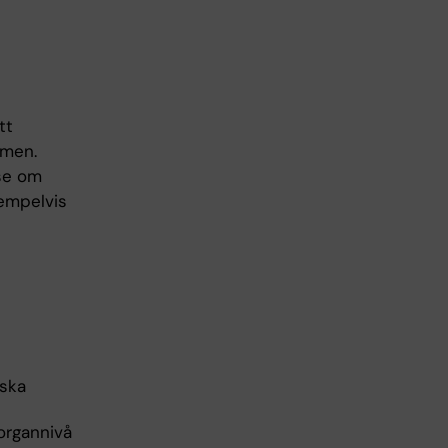
tt
smen.
se om
xempelvis
iska
organnivå