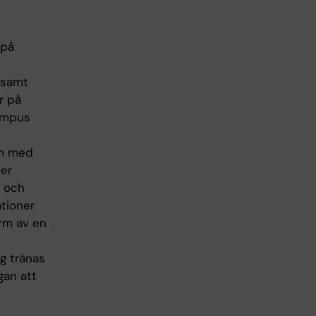
 på
 samt
r på
ampus
um med
eer
t och
ationer
orm av en
ng tränas
gan att