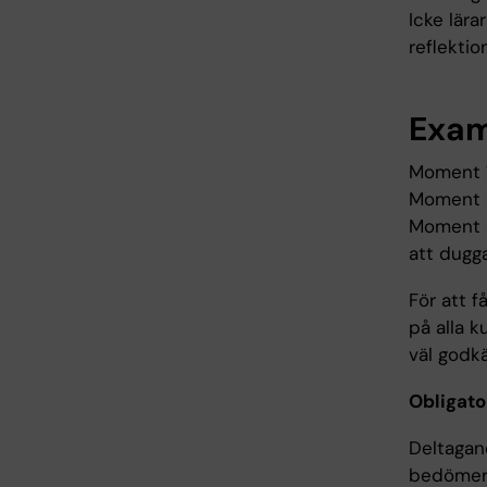
Icke lära
reflektio
Exam
Moment 1:
Moment 2
Moment 3:
att dugg
För att 
på alla 
väl godk
Obligato
Deltagand
bedömer o