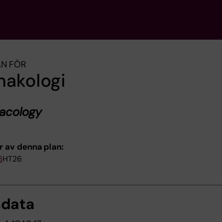
AN FÖR
makologi
acology
r av denna plan:
6
HT26
sdata