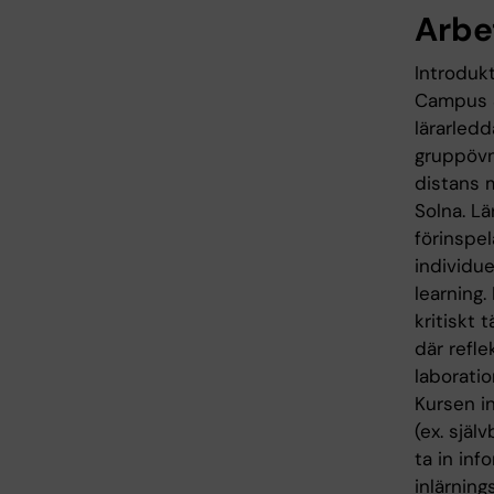
Arbe
Introduk
Campus S
lärarledd
gruppövn
distans 
Solna. Lä
förinspel
individue
learning.
kritiskt
där refle
laboratio
Kursen in
(ex. sjä
ta in in
inlärning