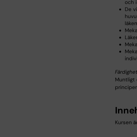
och i
De v
huvu
läke
Meka
Läke
Meka
Meka
indiv
Färdighet
Muntligt
principe
Inne
Kursen ä