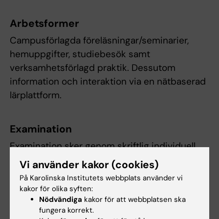
Arbetsformer
Campusförlagda föreläsningar/seminarier,
hemuppgifter, studiebesök samt
verksamhetsförlagd praktik. Dessutom
information och interaktion via en nätbaserad
lärplattform.
Examination
Examination sker genom skriftlig individuell
uppgift, redovisning av grupparbete samt
Vi använder kakor (cookies)
muntlig redovisning av den
På Karolinska Institutets webbplats använder vi
verksamhetsförlagda praktiken. Om studenten
kakor för olika syften:
ej genomför den verksamhetsförlagda
Nödvändiga
kakor för att webbplatsen ska
fungera korrekt.
praktiken måste ett särskilt projekt