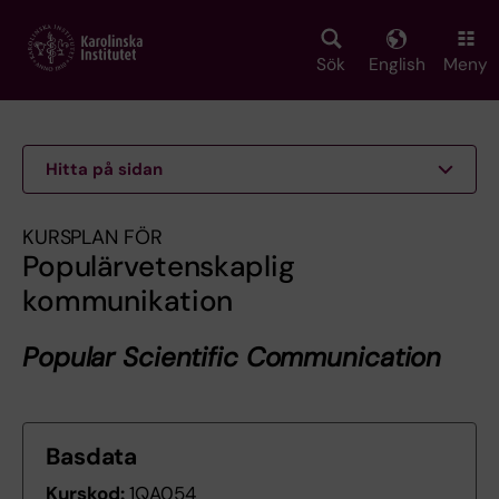
Skip
to
main
Sök
English
Meny
content
Hitta på sidan
KURSPLAN FÖR
Populärvetenskaplig
kommunikation
Popular Scientific Communication
Basdata
Kurskod:
1QA054