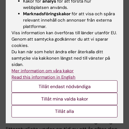
Kakor för
analys
för att förstå hur
genomföras och redovisas skriftligt och
webbplatsen används.
muntligt.
Marknadsföringskakor
för att visa och spåra
relevant innehåll och annonser från externa
Student som inte är godkänd efter ordinarie
plattformar.
Viss information kan överföras till länder utanför EU.
provtillfälle har rätt att delta vid ytterligare
Genom att samtycka godkänner du att vi sparar
fem provtillfällen. Om studenten genomfört
cookies.
sex underkända tentamina/prov ges inte
Du kan när som helst ändra eller återkalla ditt
något ytterligare tentamenstillfälle. Som
samtycke via kakikonen längst ned till vänster på
sidan.
provtillfälle räknas de gånger studenten
Mer information om våra kakor
deltagit i ett och samma prov.
Read this information in English
Tillåt endast nödvändiga
Övergångsbestämmelser
Tillåt mina valda kakor
Examination kommer att tillhandahållas under
Tillåt alla
en tid av två år efter en eventuell nedläggning
av kursen. Examination kan ske enligt tidigare