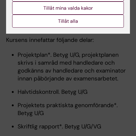
muntlig presentation och försvar av det
Tillåt mina valda kakor
egna projektet
Tillåt alla
Examination
Kursens innefattar följande delar:
Projektplan*. Betyg U/G, projektplanen
skrivs i samråd med handledare och
godkänns av handledare och examinator
innan påbörjande av examensarbetet.
Halvtidskontroll. Betyg U/G
Projektets praktiskta genomförande*.
Betyg U/G
Skriftlig rapport*. Betyg U/G/VG