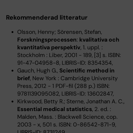
Rekommenderad litteratur
Olsson, Henny; Sörensen, Stefan,
Forskningsprocessen
:
kvalitativa och
kvantitativa perspektiv
, 1. uppl. :
Stockholm : Liber, 2001 - 189, [3] s. ISBN:
91-47-04958-8, LIBRIS-ID: 8354354,
Gauch, Hugh G.,
Scientific method in
brief
, New York : Cambridge University
Press, 2012 - 1 PDF-fil (288 p.) ISBN:
9781139095082, LIBRIS-ID: 13602847,
Kirkwood, Betty R.; Sterne, Jonathan A. C.,
Essential medical statistics
, 2. ed. :
Malden, Mass. : Blackwell Science, cop.
2003 - x, 501 s. ISBN: 0-86542-871-9,
LIBRIS-ID: 8731249,