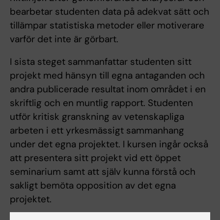
bearbetar studenten data på adekvat sätt och
tillämpar statistiska metoder eller motiverare
varför det inte är görbart.
I sista steget sammanfattar studenten sitt
projekt med hänsyn till egna antaganden och
andra publicerade resultat inom området i en
skriftlig och en muntlig rapport. Studenten
utför kritisk granskning av vetenskapliga
arbeten i ett yrkesmässigt sammanhang
under det egna projektet. I kursen ingår också
att presentera sitt projekt vid ett öppet
seminarium samt att själv kunna förstå och
sakligt bemöta opposition av det egna
projektet.