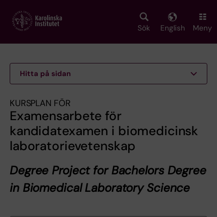
Skip
to
main
Sök
English
Meny
content
Hitta på sidan
KURSPLAN FÖR
Examensarbete för
kandidatexamen i biomedicinsk
laboratorievetenskap
Degree Project for Bachelors Degree
in Biomedical Laboratory Science