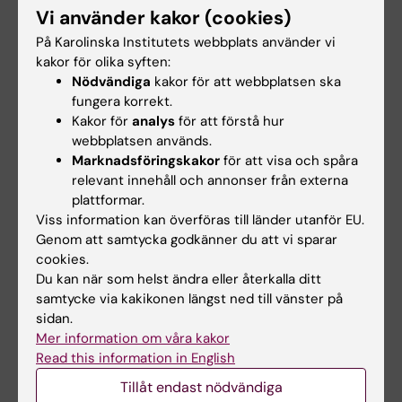
Vi använder kakor (cookies)
Arbetsformer
På Karolinska Institutets webbplats använder vi
Undervisningen sker i form av självständigt
kakor för olika syften:
inläsnings-, planerings-, metodtillämpnings-,
Nödvändiga
kakor för att webbplatsen ska
fungera korrekt.
dataanalys- och utvärderingsarbete i samspel
Kakor för
analys
för att förstå hur
med handledare. I samspelet med
webbplatsen används.
handledaren ingår en gemensam planering av
Marknadsföringskakor
för att visa och spåra
handledningen för examensarbetet.
relevant innehåll och annonser från externa
plattformar.
Viss information kan överföras till länder utanför EU.
I kursen ingår :
Genom att samtycka godkänner du att vi sparar
cookies.
att formulera en projektplan
Du kan när som helst ändra eller återkalla ditt
obligatorisk halvtidskontroll med
samtycke via kakikonen längst ned till vänster på
kamratgranskning/opponentskap på delar
sidan.
av den muntliga presentationen och den
Mer information om våra kakor
skriftliga rapporten
Read this information in English
skriftlig rapport av det egna projektet
Tillåt endast nödvändiga