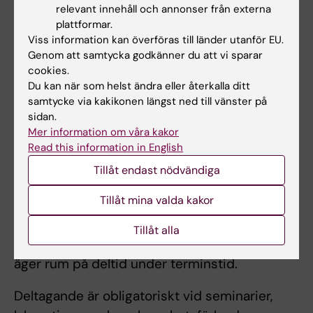
relevant innehåll och annonser från externa
plattformar.
Betygsskala: GU
Viss information kan överföras till länder utanför EU.
Under en serie seminarier presenteras de viktigaste
Genom att samtycka godkänner du att vi sparar
begreppen inom vetenskapsteori. Etiska aspekter samt
cookies.
grundläggande statistik och dess tillämpning inom
Du kan när som helst ändra eller återkalla ditt
medicinsk forskning ingår.
samtycke via kakikonen längst ned till vänster på
sidan.
Mer information om våra kakor
Arbetsformer
Read this information in English
Undervisningen inkluderar seminarier samt en
Tillåt endast nödvändiga
åtta veckor lång praktikperiod inom ett
Tillåt mina valda kakor
forskningsprojekt på någon av KI:s
institutioner. Praktikperioden äger rum på
Tillåt alla
heltid under en sommar, övrig undervisning
äger rum på deltid under terminstid.
Deltagande är obligatoriskt vid seminarier,