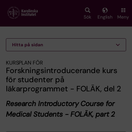
Skip
to
main
Sök
English
Meny
content
Hitta på sidan
KURSPLAN FÖR
Forskningsintroducerande kurs
för studenter på
läkarprogrammet - FOLÄK, del 2
Research Introductory Course for
Medical Students - FOLÄK, part 2