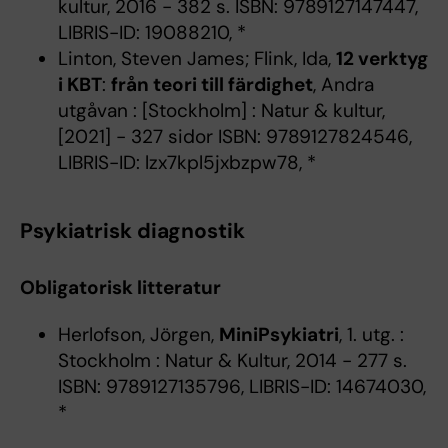
kultur, 2016 - 382 s. ISBN: 9789127147447,
LIBRIS-ID: 19088210, *
Linton, Steven James; Flink, Ida,
12 verktyg
i KBT
:
från teori till färdighet
, Andra
utgåvan : [Stockholm] : Natur & kultur,
[2021] - 327 sidor ISBN: 9789127824546,
LIBRIS-ID: lzx7kpl5jxbzpw78, *
Psykiatrisk diagnostik
Obligatorisk litteratur
Herlofson, Jörgen,
MiniPsykiatri
, 1. utg. :
Stockholm : Natur & Kultur, 2014 - 277 s.
ISBN: 9789127135796, LIBRIS-ID: 14674030,
*