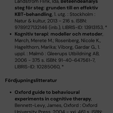
Landström Flink, Ida,
Beteendeanalys
steg för steg
:
grunden till en effektiv
KBT-behandling
, 1. utg. : Stockholm :
Natur & kultur, 2013 - 216 s. ISBN:
9789127132146 (inb.), LIBRIS-ID: 13913153, *
Kognitiv terapi
:
modeller och metoder
,
Mørch, Merete M.; Rosenberg, Nicole K.,
Hagelthorn, Marika; Viborg, Gardar G., 1.
uppl. : Malmö : Gleerups Utbildning AB,
2006 - 375 s. ISBN: 91-40-647561-7,
LIBRIS-ID: 10285060, *
Fördjupningslitteratur
Oxford guide to behavioural
experiments in cognitive therapy
,
Bennett-Levy, James, Oxford : Oxford
University Press, 2004 - xxi, 461 s. ISBN: