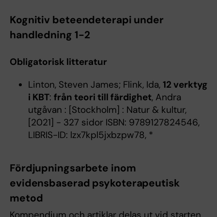
Kognitiv beteendeterapi under
handledning 1-2
Obligatorisk litteratur
Linton, Steven James; Flink, Ida,
12 verktyg
i KBT
:
från teori till färdighet
, Andra
utgåvan : [Stockholm] : Natur & kultur,
[2021] - 327 sidor ISBN: 9789127824546,
LIBRIS-ID: lzx7kpl5jxbzpw78, *
Fördjupningsarbete inom
evidensbaserad psykoterapeutisk
metod
Kompendium och artiklar delas ut vid starten