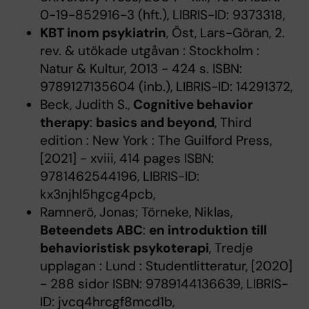
0-19-852916-3 (hft.), LIBRIS-ID: 9373318,
KBT inom psykiatrin
, Öst, Lars-Göran, 2.
rev. & utökade utgåvan : Stockholm :
Natur & Kultur, 2013 - 424 s. ISBN:
9789127135604 (inb.), LIBRIS-ID: 14291372,
Beck, Judith S.,
Cognitive behavior
therapy
:
basics and beyond
, Third
edition : New York : The Guilford Press,
[2021] - xviii, 414 pages ISBN:
9781462544196, LIBRIS-ID:
kx3njhl5hgcg4pcb,
Ramnerö, Jonas; Törneke, Niklas,
Beteendets ABC
:
en introduktion till
behavioristisk psykoterapi
, Tredje
upplagan : Lund : Studentlitteratur, [2020]
- 288 sidor ISBN: 9789144136639, LIBRIS-
ID: jvcq4hrcgf8mcd1b,