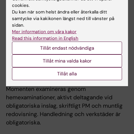
cookies.
Den teoretiska undervisningen sker genom
Du kan när som helst ändra eller återkalla ditt
föreläsningar, webbaserade inslag, seminarier,
samtycke via kakikonen längst ned till vänster på
verkstäder och gruppövningar.
sidan.
Mer information om våra kakor
Verksamhetsförlagd utbildning sker på
Read this information in English
vårdcentral. Handledningen på de kliniska
Tillåt endast nödvändiga
momenten sker i mindre studentgrupper och
omfattar minst 120 timmar.
Tillåt mina valda kakor
Tillåt alla
Examination
Momenten examineras genom
hemexaminationer, aktivt deltagande vid
obligatoriska inslag, skriftligt PM och muntlig
redovisning. Handledning och verkstäder är
obligatoriska.