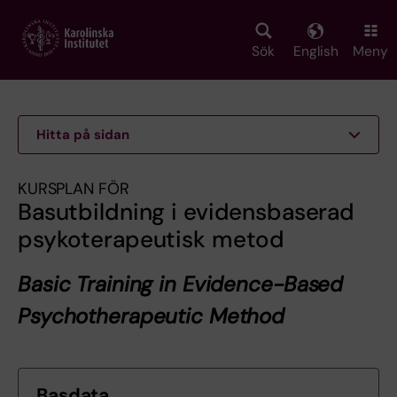
Skip
to
main
Sök
English
Meny
content
Hitta på sidan
KURSPLAN FÖR
Basutbildning i evidensbaserad
psykoterapeutisk metod
Basic Training in Evidence-Based
Psychotherapeutic Method
Basdata