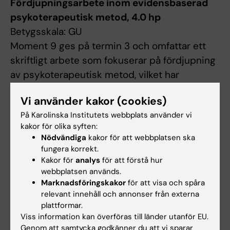
Fördjupningsarbete inom evidensbaserad
psykoterapeutisk metod, 4.0 hp
Betygsskala: GU
Moment 9 ges på termin 3 och omfattar ett
skriftligt arbete som fokuserar på fördjupning
av psykoterapeutisk metod, vilket har
avhandlats under termin 1 och 2. Det skriftliga
Vi använder kakor (cookies)
PM-et ska beröra psykoterapeutisk metod i
På Karolinska Institutets webbplats använder vi
vid bemärkelse och presenteras i muntligt
kakor för olika syften:
format. Som stöd i arbetet erhåller studenter
Nödvändiga
kakor för att webbplatsen ska
handledning på formulering av
fungera korrekt.
forskningsfråga, databassökning,
Kakor för
analys
för att förstå hur
webbplatsen används.
vetenskapligt skrivande och muntlig
Marknadsföringskakor
för att visa och spåra
presentation.
relevant innehåll och annonser från externa
plattformar.
Viss information kan överföras till länder utanför EU.
Arbetsformer
Genom att samtycka godkänner du att vi sparar