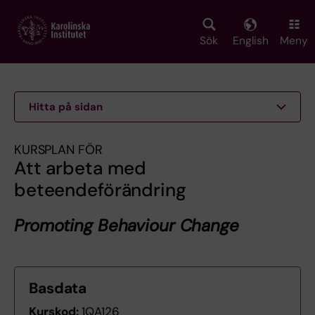
Skip
to
main
Sök
English
Meny
content
Hitta på sidan
KURSPLAN FÖR
Att arbeta med
beteendeförändring
Promoting Behaviour Change
Basdata
Kurskod:
1QA126