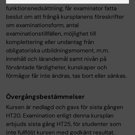
funktionsnedsättning, får examinator fatta
beslut om att frångå kursplanens föreskrifter
om examinationsform, antal
examinationstillfällen, möjlighet till
komplettering eller undantag från
obligatoriska utbildningsmoment, m.m.
Innehåll och lärandemål samt nivån på
förväntade färdigheter, kunskaper och
förmågor får inte ändras, tas bort eller sänkas.
Övergångsbestämmelser
Kursen är nedlagd och gavs för sista gången
HT20. Examination enligt denna kursplan
erbjuds sista gång HT25, för studenter som
inte fullföljt kursen med godkänt resultat.