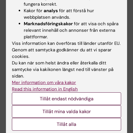
fungera korrekt.
beteendeförändring
Kakor för
analys
för att förstå hur
Skriftligt fördjupningsarbete
webbplatsen används.
Marknadsföringskakor
för att visa och spåra
Student som ej är godkänd efter ordinarie
relevant innehåll och annonser från externa
examinationstillfälle har rätt att delta vid
plattformar.
Viss information kan överföras till länder utanför EU.
ytterligare fem examinationstillfällen. Om
Genom att samtycka godkänner du att vi sparar
studenten genomfört sex underkända
cookies.
tentamina/prov ges inte något ytterligare
Du kan när som helst ändra eller återkalla ditt
examinationstillfälle. Som examinationstillfälle
samtycke via kakikonen längst ned till vänster på
sidan.
räknas de gånger studenten deltagit i ett och
Mer information om våra kakor
samma prov. För sent inlämnade
Read this information in English
examinationsuppgifter beaktas ej. Student
Tillåt endast nödvändiga
som inte lämnat in i tid hänvisas till
omtentamenstillfället.
Tillåt mina valda kakor
Om det föreligger särskilda skäl, eller behov av
Tillåt alla
anpassning för student med