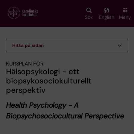
Skip
to
main
Sök
English
Meny
content
Hitta på sidan
KURSPLAN FÖR
Hälsopsykologi - ett
biopsykosociokulturellt
perspektiv
Health Psychology - A
Biopsychosociocultural Perspective