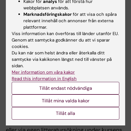
Litteraturlista och övriga läromedel
Kakor för
analys
för att förstå hur
webbplatsen används.
Marknadsföringskakor
för att visa och spåra
relevant innehåll och annonser från externa
Obligatorisk litteratur
plattformar.
Viss information kan överföras till länder utanför EU.
Handbook of health psychology
, Baum,
Genom att samtycka godkänner du att vi sparar
Andrew; Revenson, Tracey A; Singer,
cookies.
Jerome E, 2., [updated] ed. : New York, N.Y.
Du kan när som helst ändra eller återkalla ditt
samtycke via kakikonen längst ned till vänster på
: Psychology Press, cop. 2012 - xxvi, 882
sidan.
s. ISBN: 978-0-8058-6461-8, LIBRIS-ID:
Mer information om våra kakor
12628948, *
Read this information in English
Tillåt endast nödvändiga
Rekommenderad litteratur
Tillåt mina valda kakor
Förutom den obligatoriska litteratur
tillkommer litteratur som studenterna själva
Tillåt alla
väljer ur den rekommenderade litteraturen
eller via egen litteratursökning under kursens