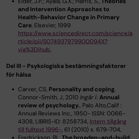
Elder, J.P.; Ayala, G.X.; Harris, S.,
Theories
and Intervention Approaches to
Health-Behavior Change in Primary
Care
, Elsevier, 1999
https://www.sciencedirect.com/science/a
rticle/pii/S074937979900094X?
via%3Dihub
,
Del III - Psykologiska bestämningsfaktorer
för hälsa
Carver, CS,
Personality and coping
,
Connor-Smith, J, 2010
Ingår i:
Annual
review of psychology.
, Palo Alto,Calif :
Annual Reviews Inc., 1950- ISSN: 0066-
4308, LIBRIS-ID: 8258734,
Intern tillgång
till fulltext 1996-
, 61 (2010) s. 679-704,
Fredrickson, BL,
The broaden-and-build