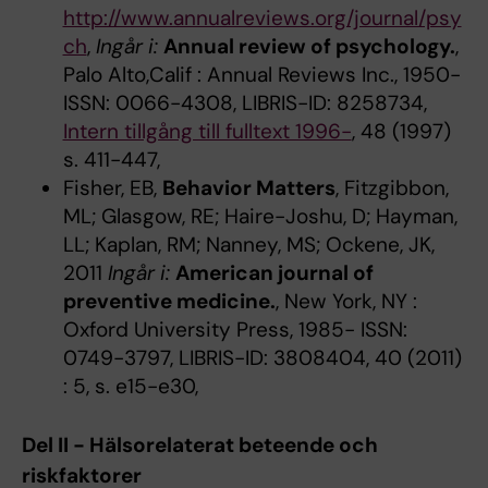
http://www.annualreviews.org/journal/psy
ch
,
Ingår i:
Annual review of psychology.
,
Palo Alto,Calif : Annual Reviews Inc., 1950-
ISSN: 0066-4308, LIBRIS-ID: 8258734,
Intern tillgång till fulltext 1996-
, 48 (1997)
s. 411-447,
Fisher, EB,
Behavior Matters
, Fitzgibbon,
ML; Glasgow, RE; Haire-Joshu, D; Hayman,
LL; Kaplan, RM; Nanney, MS; Ockene, JK,
2011
Ingår i:
American journal of
preventive medicine.
, New York, NY :
Oxford University Press, 1985- ISSN:
0749-3797, LIBRIS-ID: 3808404, 40 (2011)
: 5, s. e15-e30,
Del II - Hälsorelaterat beteende och
riskfaktorer