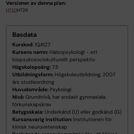
Versioner av denna plan:
HT20
HT26
Basdata
Kurskod:
1QA127
Kursens namn:
Hälsopsykologi - ett
biopsykosociokulturellt perspektiv
Högskolepoäng:
7.5
Utbildningsform:
Högskoleutbildning, 2007
års studieordning
Huvudområde:
Psykologi
Nivå:
Grundnivå, har endast gymnasiala
förkunskapskrav
Betygsskala:
Underkänd (U) eller godkänd (G)
Kursansvarig institution:
Institutionen för
klinisk neurovetenskap