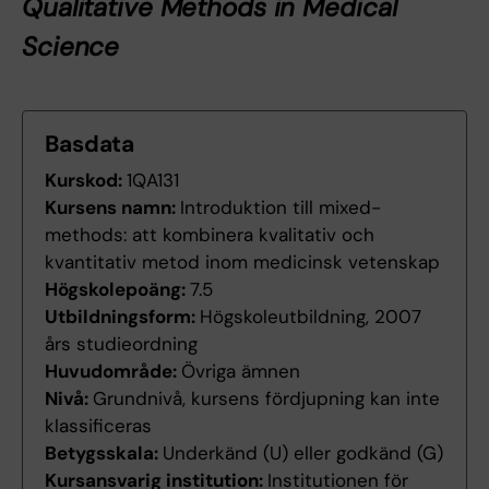
Qualitative Methods in Medical
Science
Basdata
Kurskod:
1QA131
Kursens namn:
Introduktion till mixed-
methods: att kombinera kvalitativ och
kvantitativ metod inom medicinsk vetenskap
Högskolepoäng:
7.5
Utbildningsform:
Högskoleutbildning, 2007
års studieordning
Huvudområde:
Övriga ämnen
Nivå:
Grundnivå, kursens fördjupning kan inte
klassificeras
Betygsskala:
Underkänd (U) eller godkänd (G)
Kursansvarig institution:
Institutionen för