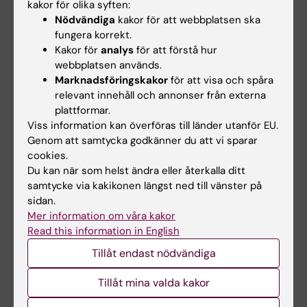
ett flexibelt sätt görs samtlig information
kakor för olika syften:
Nödvändiga
kakor för att webbplatsen ska
tillgänglig på KIs lärplattform där studenter
fungera korrekt.
även har möjlighet att interagera med
Kakor för
analys
för att förstå hur
medstudenter och lärare.
webbplatsen används.
Marknadsföringskakor
för att visa och spåra
relevant innehåll och annonser från externa
Examination
plattformar.
Viss information kan överföras till länder utanför EU.
Examinationen består av obligatoriskt
Genom att samtycka godkänner du att vi sparar
deltagande vid seminarier och kursuppgifter
cookies.
Du kan när som helst ändra eller återkalla ditt
samt en hemtentamen.
samtycke via kakikonen längst ned till vänster på
sidan.
Möjlighet till undantag från kursplanens
Mer information om våra kakor
föreskrifter om examination
Read this information in English
Om det föreligger särskilda skäl, eller behov av
Tillåt endast nödvändiga
anpassning för student med
funktionsnedsättning, får examinator fatta
Tillåt mina valda kakor
beslut om att frångå kursplanens föreskrifter