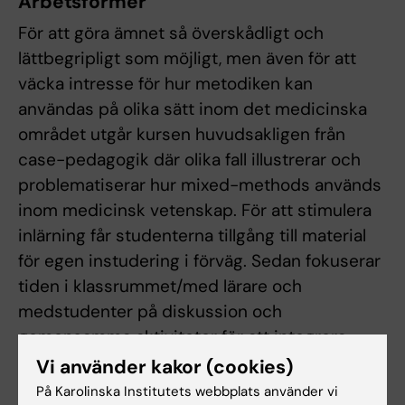
Arbetsformer
För att göra ämnet så överskådligt och
lättbegripligt som möjligt, men även för att
väcka intresse för hur metodiken kan
användas på olika sätt inom det medicinska
området utgår kursen huvudsakligen från
case-pedagogik där olika fall illustrerar och
problematiserar hur mixed-methods används
inom medicinsk vetenskap. För att stimulera
inlärning får studenterna tillgång till material
för egen instudering i förväg. Sedan fokuserar
tiden i klassrummet/med lärare och
medstudenter på diskussion och
gemensamma aktiviteter för att integrera
kunskapen på ett mer djuplodande sätt. För
Vi använder kakor (cookies)
att underlätta för studenter att följa kursen på
På Karolinska Institutets webbplats använder vi