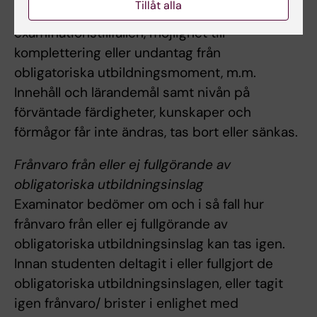
Tillåt alla
om examinationsform, antal
examinationstillfällen, möjlighet till
komplettering eller undantag från
obligatoriska utbildningsmoment, m.m.
Innehåll och lärandemål samt nivån på
förväntade färdigheter, kunskaper och
förmågor får inte ändras, tas bort eller sänkas.
Frånvaro från eller ej fullgörande av
obligatoriska utbildningsinslag
Examinator bedömer om och i så fall hur
frånvaro från eller ej fullgörande av
obligatoriska utbildningsinslag kan tas igen.
Innan studenten deltagit i eller fullgjort de
obligatoriska utbildningsinslagen, eller tagit
igen frånvaro/ brister i enlighet med