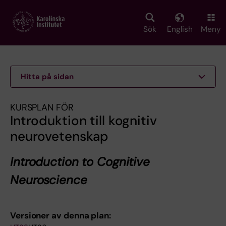
Skip
to
main
Sök
English
Meny
content
Hitta på sidan
KURSPLAN FÖR
Introduktion till kognitiv
neurovetenskap
Introduction to Cognitive
Neuroscience
Versioner av denna plan: