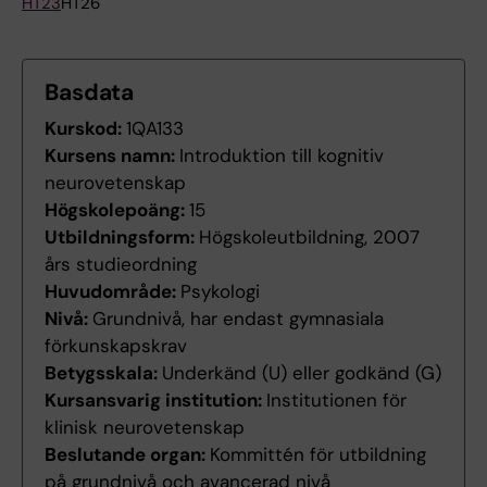
HT23
HT26
Basdata
Kurskod:
1QA133
Kursens namn:
Introduktion till kognitiv
neurovetenskap
Högskolepoäng:
15
Utbildningsform:
Högskoleutbildning, 2007
års studieordning
Huvudområde:
Psykologi
Nivå:
Grundnivå, har endast gymnasiala
förkunskapskrav
Betygsskala:
Underkänd (U) eller godkänd (G)
Kursansvarig institution:
Institutionen för
klinisk neurovetenskap
Beslutande organ:
Kommittén för utbildning
på grundnivå och avancerad nivå