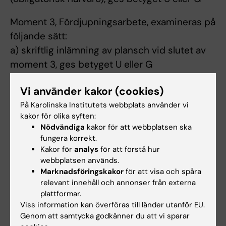
Moment 3, Fördjupningsarbete, examineras på
följande sätt:
a) skriftlig inlämning av plansch vid slutet av
moment 3, ges betyget U eller G
b) aktivt deltagande vid presentation av
Vi använder kakor (cookies)
planschen (obligatorisk närvaro), ges betyget
På Karolinska Institutets webbplats använder vi
U eller G
kakor för olika syften:
Nödvändiga
kakor för att webbplatsen ska
Betyg på hel kurs
fungera korrekt.
På kursen ges betyget U eller G
Kakor för
analys
för att förstå hur
För betyget G på hel kurs krävs G på kursens
webbplatsen används.
samtliga tre moment.
Marknadsföringskakor
för att visa och spåra
relevant innehåll och annonser från externa
plattformar.
Frånvaro från obligatoriska utbildningsinslag
Viss information kan överföras till länder utanför EU.
Examinator bedömer om och i så fall hur
Genom att samtycka godkänner du att vi sparar
frånvaro från obligatoriska utbildningsinslag