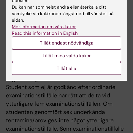
cookies.
kan tas igen. Innan studenten deltagit i de
Du kan när som helst ändra eller återkalla ditt
samtycke via kakikonen längst ned till vänster på
obligatoriska utbildningsinslagen eller tagit
sidan.
igen frånvaro i enlighet med examinators
Mer information om våra kakor
anvisningar kan inte studieresultaten
Read this information in English
slutrapporteras. Frånvaro från ett obligatoriskt
Tillåt endast nödvändiga
utbildningsinslag kan innebära att den
Tillåt mina valda kakor
studerande inte kan ta igen tillfället förrän
nästa gång kursen ges.
Tillåt alla
Begränsning av antalet examinationstillfällen
Student som ej är godkänd efter ordinarie
examinationstillfälle har rätt att delta vid
ytterligare fem examinationstillfällen. Om
studenten genomfört sex underkända
tentamina/prov ges inte något ytterligare
examinationstillfälle. Som examinationstillfälle