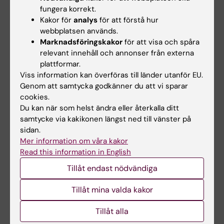
fungera korrekt.
All litteratur på denna lista är rekommenderad
Kakor för
analys
för att förstå hur
litteratur och därför inte obligatorisk.
webbplatsen används.
Marknadsföringskakor
för att visa och spåra
Litteraturen här kan ses som fördjupning. Det
relevant innehåll och annonser från externa
du som student kommer att behöva läsa
plattformar.
kommer att tillhandahållas under kursens
Viss information kan överföras till länder utanför EU.
gång.
Genom att samtycka godkänner du att vi sparar
cookies.
Du kan när som helst ändra eller återkalla ditt
Rekommenderad litteratur
samtycke via kakikonen längst ned till vänster på
sidan.
Aldskogius, Håkan; Rydqvist, Bo,
Den
Mer information om våra kakor
friska människan
:
anatomi och fysiologi
,
Read this information in English
Första upplagan : Stockholm : Liber, [2018]
Tillåt endast nödvändiga
- 476 sidor ISBN: 9789147105694, LIBRIS-
ID: 21774685,
Tillåt mina valda kakor
Medicinska sjukdomar
, Ericson, Thomas;
Tillåt alla
Lind, Marcus, Femte upplagan : Lund :