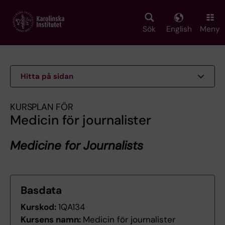
Skip
to
main
Sök
English
Meny
content
Hitta på sidan
KURSPLAN FÖR
Medicin för journalister
Medicine for Journalists
Basdata
Kurskod:
1QA134
Kursens namn:
Medicin för journalister