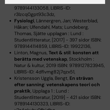
Studentlitteratur, [2020] - 789 sidor ISBN:
9789144133058, LIBRIS-ID:
r3lzcq0gpt93c3dz,
Fysiologi
, Lännergren, Jan; Westerblad,
Håkan; Ulfendahl, Mats; Lundeberg,
Thomas, Sjätte upplagan : Lund :
Studentlitteratur, [2017] - 397 sidor ISBN:
9789144114859, LIBRIS-ID: 19922136,
Linton, Magnus,
Text & stil
:
konsten att
berätta med vetenskap
, Stockholm :
Natur & kultur, 2019 ISBN: 9789127823945,
LIBRIS-ID: 4dflvmg82j7qzx51,
Kristensson Uggla, Bengt,
En strävan
efter sanning
:
vetenskapens teori och
praktik
, Upplaga 1 : Lund :
Studentlitteratur, [2019] - 421 sidor ISBN:
9789144130323, LIBRIS-ID: