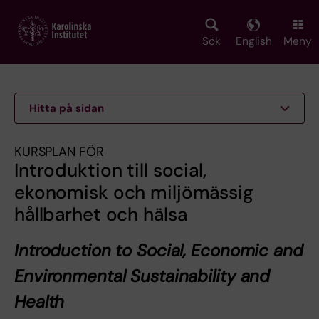
Skip
to
main
Sök
English
Meny
content
Hitta på sidan
KURSPLAN FÖR
Introduktion till social,
ekonomisk och miljömässig
hållbarhet och hälsa
Introduction to Social, Economic and
Environmental Sustainability and
Health