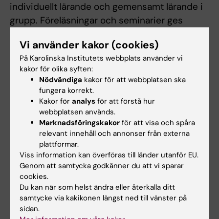
individuellt lärande och gemensamt lärande i
grupp. Föreläsningar och seminarier ges
digitalt.
Vi använder kakor (cookies)
Obligatoriska undervisningsmoment i form av
På Karolinska Institutets webbplats använder vi
kakor för olika syften:
inlämningsuppgifter, redovisningar och
Nödvändiga
kakor för att webbplatsen ska
seminarier ingår i kursen.
fungera korrekt.
Kakor för
analys
för att förstå hur
webbplatsen används.
Examination
Marknadsföringskakor
för att visa och spåra
relevant innehåll och annonser från externa
Kursen examineras enligt följande:
plattformar.
Viss information kan överföras till länder utanför EU.
Skriftlig reflektionsuppgift samt
Genom att samtycka godkänner du att vi sparar
kamratgranskning av reflektionsuppgift
cookies.
Skriftlig tentamen
Du kan när som helst ändra eller återkalla ditt
samtycke via kakikonen längst ned till vänster på
Student som ej är godkänd efter ordinarie
sidan.