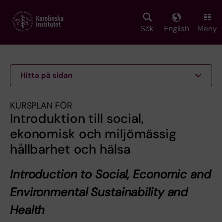
Skip
to
main
Sök
English
Meny
content
Hitta på sidan
KURSPLAN FÖR
Introduktion till social,
ekonomisk och miljömässig
hållbarhet och hälsa
Introduction to Social, Economic and
Environmental Sustainability and
Health