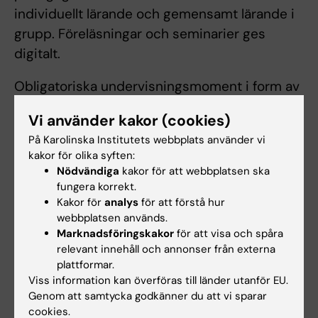
individuellt lärande och gemensamt lärande i
grupp. Föreläsningar och seminarier ges
digitalt.
Obligatoriska undervisningsmoment i form av
inlämningsuppgifter, gruppövningar och
Vi använder kakor (cookies)
seminarier ingår i kursen.
På Karolinska Institutets webbplats använder vi
kakor för olika syften:
Nödvändiga
kakor för att webbplatsen ska
Examination
fungera korrekt.
Kursen examineras enligt följande:
Kakor för
analys
för att förstå hur
webbplatsen används.
Aktivt deltagande vid obligatoriska
Marknadsföringskakor
för att visa och spåra
relevant innehåll och annonser från externa
seminarier och gruppövningar
plattformar.
Skriftlig reflektionsuppgift
Viss information kan överföras till länder utanför EU.
Genom att samtycka godkänner du att vi sparar
Student som ej är godkänd efter ordinarie
cookies.