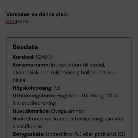
Versioner av denna plan:
HT24
HT26
Basdata
Kurskod:
1QA143
Kursens namn:
Introduktion till social,
ekonomisk och miljömässig hållbarhet och
hälsa
Högskolepoäng:
7.5
Utbildningsform:
Högskoleutbildning, 2007
års studieordning
Huvudområde:
Övriga ämnen
Nivå:
Grundnivå, kursens fördjupning kan inte
klassificeras
Betygsskala:
Underkänd (U) eller godkänd (G)