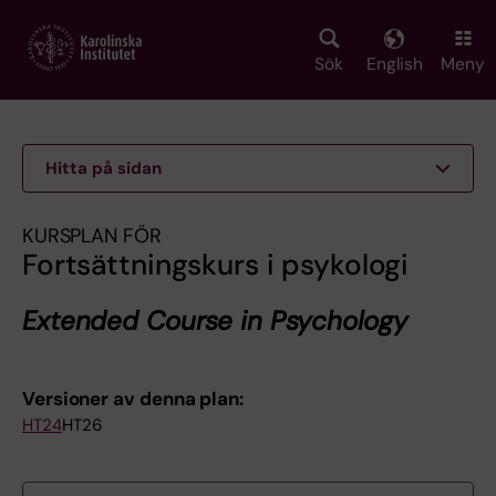
Skip
to
main
Sök
English
Meny
content
Hitta på sidan
KURSPLAN FÖR
Fortsättningskurs i psykologi
Extended Course in Psychology
Versioner av denna plan:
HT24
HT26