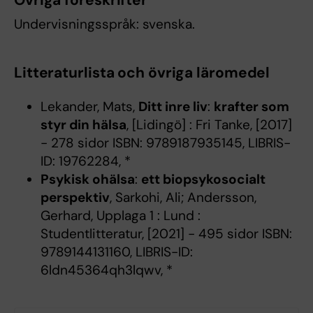
Övriga föreskrifter
Undervisningsspråk: svenska.
Litteraturlista och övriga läromedel
Lekander, Mats,
Ditt inre liv
:
krafter som
styr din hälsa
, [Lidingö] : Fri Tanke, [2017]
- 278 sidor ISBN: 9789187935145, LIBRIS-
ID: 19762284, *
Psykisk ohälsa
:
ett biopsykosocialt
perspektiv
, Sarkohi, Ali; Andersson,
Gerhard, Upplaga 1 : Lund :
Studentlitteratur, [2021] - 495 sidor ISBN:
9789144131160, LIBRIS-ID:
6ldn45364qh3lqwv, *