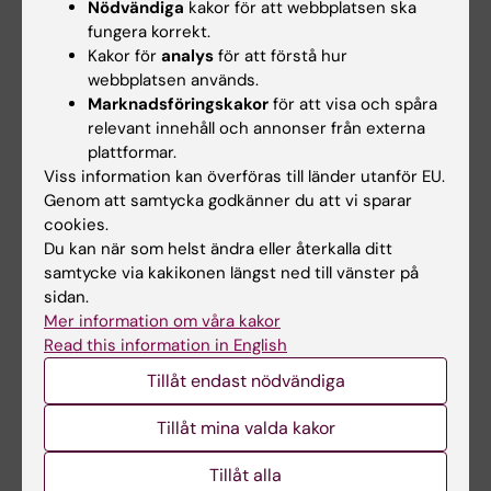
fokus på vad som påverkar människors
Nödvändiga
kakor för att webbplatsen ska
benägenhet att förändra sina hälsorelaterade
fungera korrekt.
Kakor för
analys
för att förstå hur
vanor.
webbplatsen används.
Marknadsföringskakor
för att visa och spåra
Arbets- och organisationspsykologi, 3 hp
relevant innehåll och annonser från externa
plattformar.
Betygsskala: GU
Viss information kan överföras till länder utanför EU.
Genom att samtycka godkänner du att vi sparar
Momentet ger en översikt av arbets- och
cookies.
organisationspsykologins områden. Momentet
Du kan när som helst ändra eller återkalla ditt
har ett grundläggande hälsoperspektiv som
samtycke via kakikonen längst ned till vänster på
sidan.
fokuserar på arbetslivets betydelse för
Mer information om våra kakor
individers hälsa, välbefinnande, och kvalitet i
Read this information in English
arbetet, där exempelvis betydelsen av
Tillåt endast nödvändiga
psykosocial arbetsmiljö, stress, och
återhämtning behandlas.
Tillåt mina valda kakor
Tillåt alla
Emotioner och emotionsreglering, 3.0 hp