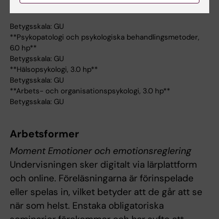
Betygsskala: GU
**Psykopatologi och psykologiska behandlingsmetoder,
6.0 hp**
Betygsskala: GU
**Hälsopsykologi, 3.0 hp**
Betygsskala: GU
**Arbets- och organisationspsykologi, 3.0 hp**
Betygsskala: GU
Arbetsformer
Moment Emotioner och emotionsreglering
Undervisningen sker digitalt via lärplattform
och online. Föreläsningarna är förinspelade
eller spelas in, vilket betyder att de går att se
när som helst. Enstaka obligatoriska