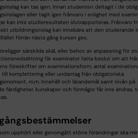
gsinslag kan tas igen. Innan studenten deltagit i de oblig
gsinslagen eller tagit igen frånvaro i enlighet med exami
ar kan inte studieresultaten slutrapporteras. Frånvaro fr
iskt utbildningsinslag kan innebära att den studerande i
illfället förrän nästa gång kursen ges.
religger särskilda skäl, eller behov av anpassning för s
tionsnedsättning får examinator fatta beslut om att frå
ns föreskrifter om examinationsform, antal examinationsti
 till komplettering eller undantag från obligatoriska
ngsmoment, m.m. Innehåll och lärandemål samt nivån på
e färdigheter, kunskaper och förmågor får inte ändras, t
kas.
gångsbestämmelser
 som upphört eller genomgått större förändringar ska min