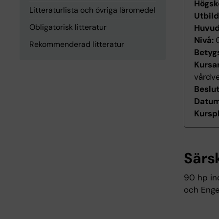
Högsk
Litteraturlista och övriga läromedel
Utbil
Obligatorisk litteratur
Huvu
Nivå:
Rekommenderad litteratur
Betyg
Kursan
vårdv
Beslu
Datum 
Kurspl
Särs
90 hp in
och Enge