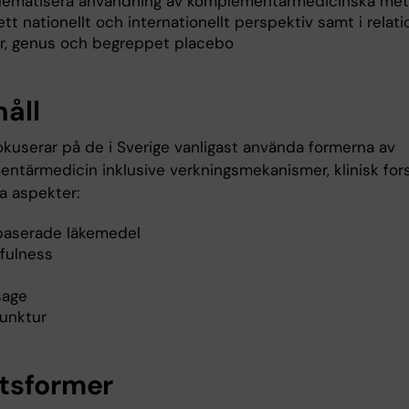
lematisera användning av komplementärmedicinska me
ett nationellt och internationellt perspektiv samt i relatio
ur, genus och begreppet placebo
håll
okuserar på de i Sverige vanligast använda formerna av
ntärmedicin inklusive verkningsmekanismer, klinisk for
a aspekter:
baserade läkemedel
fulness
age
unktur
tsformer