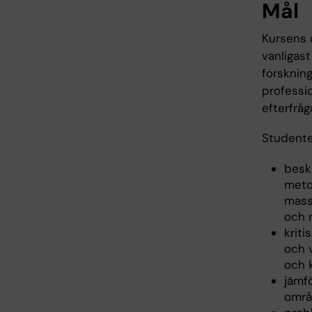
Mål
Kursens 
vanligas
forskning
professi
efterfrå
Studente
besk
meto
mass
och 
kriti
och 
och 
jämf
områ