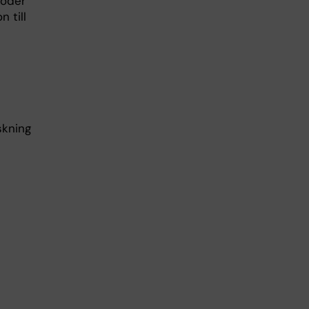
toder
n till
skning