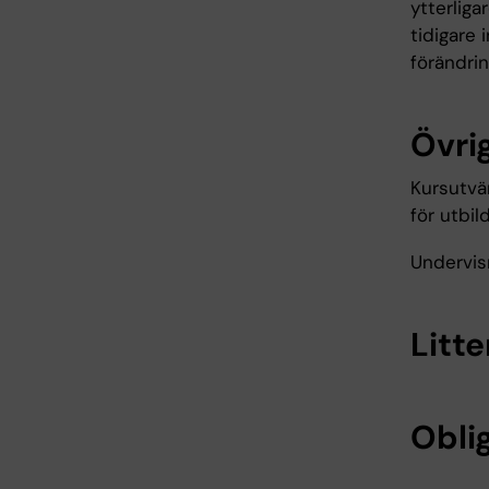
ytterliga
tidigare 
förändri
Övrig
Kursutvär
för utbi
Undervis
Litte
Oblig