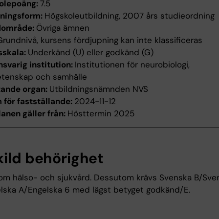
olepoäng:
7.5
dningsform:
Högskoleutbildning, 2007 års studieordning
dområde:
Övriga ämnen
Grundnivå, kursens fördjupning kan inte klassificeras
sskala:
Underkänd (U) eller godkänd (G)
svarig institution:
Institutionen för neurobiologi,
etenskap och samhälle
tande organ:
Utbildningsnämnden NVS
för fastställande:
2024-11-12
anen gäller från:
Hösttermin 2025
kild behörighet
om hälso- och sjukvård. Dessutom krävs Svenska B/Sve
lska A/Engelska 6 med lägst betyget godkänd/E.