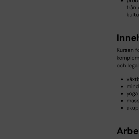
prob
från 
kult
Inne
Kursen f
kompleme
och legal
växt
mind
yoga
mass
akup
Arbe