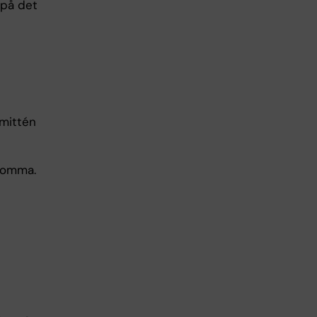
s på det
mmittén
ekomma.