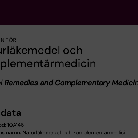
AN FÖR
urläkemedel och
plementärmedicin
al Remedies and Complementary Medici
sdata
od:
1QA146
ns namn:
Naturläkemedel och komplementärmedicin