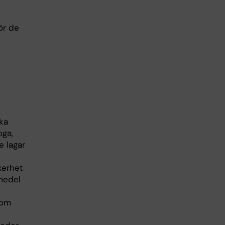
ör de
ka
oga,
 lagar
kerhet
medel
nom