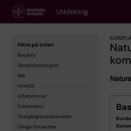
Skip
to
Utbildning
main
content
KURSPL
Nat
Hitta på sidan
Basdata
kom
Särskild behörighet
Mål
Natur
Innehåll
Arbetsformer
Ba
Examination
Övergångsbestämmelser
Kursk
Kurse
Övriga föreskrifter