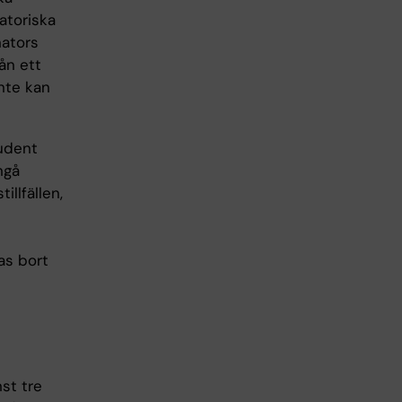
atoriska
nators
ån ett
nte kan
tudent
ngå
llfällen,
as bort
st tre