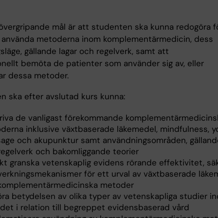
övergripande mål är att studenten ska kunna redogöra f
t använda metoderna inom komplementärmedicin, dess
släge, gällande lagar och regelverk, samt att
onellt bemöta de patienter som använder sig av, eller
gar dessa metoder.
n ska efter avslutad kurs kunna:
riva de vanligast förekommande komplementärmedicins
derna inklusive växtbaserade läkemedel, mindfulness, y
age och akupunktur samt användningsområden, gällande
regelverk och bakomliggande teorier
skt granska vetenskaplig evidens rörande effektivitet, sä
verkningsmekanismer för ett urval av växtbaserade läke
komplementärmedicinska metoder
öra betydelsen av olika typer av vetenskapliga studier i
det i relation till begreppet evidensbaserad vård