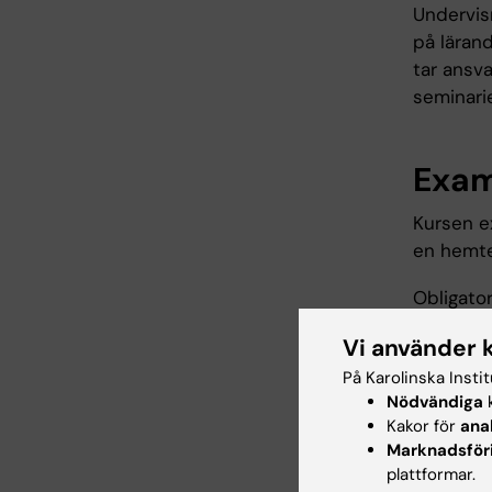
Undervis
på läran
tar ansva
seminarie
Exam
Kursen e
en hemt
Obligato
Vi använder 
Närv
Skrif
På Karolinska Insti
Nödvändiga
k
Student s
Kakor för
ana
delta vid
Marknadsför
har upph
plattformar.