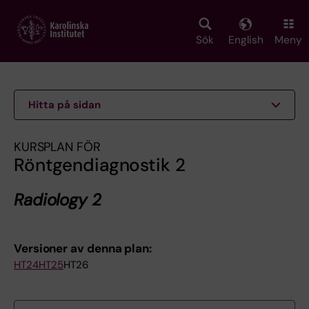
Skip
to
main
Sök
English
Meny
content
Hitta på sidan
KURSPLAN FÖR
Röntgendiagnostik 2
Radiology 2
Versioner av denna plan:
HT24
HT25
HT26