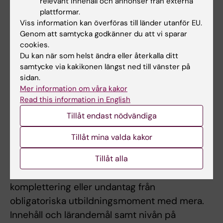
relevant innehåll och annonser från externa
anvisningar kan inte studieresultaten
plattformar.
Viss information kan överföras till länder utanför EU.
slutrapporteras.
Genom att samtycka godkänner du att vi sparar
Frånvaro från ett obligatoriskt
cookies.
utbildningsinslag kan innebära att den
Du kan när som helst ändra eller återkalla ditt
studerande inte kan ta igen tillfället förrän
samtycke via kakikonen längst ned till vänster på
sidan.
nästa gång kursen ges.
Mer information om våra kakor
Read this information in English
Om det föreligger särskilda skäl, eller behov av
Tillåt endast nödvändiga
anpassning för student med
funktionsnedsättning, får examinator fatta
Tillåt mina valda kakor
beslut om att frångå kursplanens föreskrifter
om examinationsform, antal
Tillåt alla
examinationstillfällen, möjlighet till
komplettering eller undantag från
obligatoriska utbildningsmoment med mera.
Innehåll och lärandemål samt nivån på