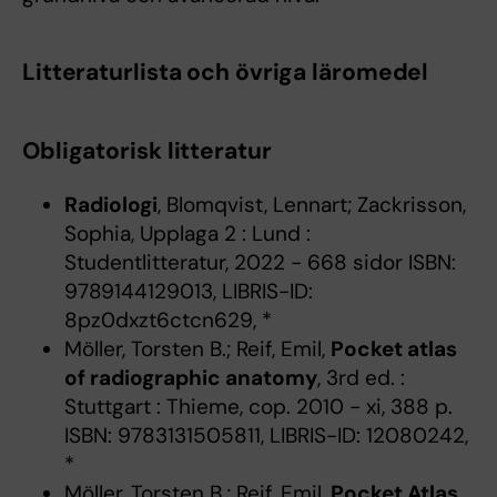
Litteraturlista och övriga läromedel
Obligatorisk litteratur
Radiologi
, Blomqvist, Lennart; Zackrisson,
Sophia, Upplaga 2 : Lund :
Studentlitteratur, 2022 - 668 sidor ISBN:
9789144129013, LIBRIS-ID:
8pz0dxzt6ctcn629, *
Möller, Torsten B.; Reif, Emil,
Pocket atlas
of radiographic anatomy
, 3rd ed. :
Stuttgart : Thieme, cop. 2010 - xi, 388 p.
ISBN: 9783131505811, LIBRIS-ID: 12080242,
*
Möller, Torsten B.; Reif, Emil,
Pocket Atlas