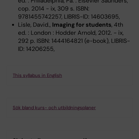
ed. : Philadelphia, Pa. : Elsevier Saunders,
cop. 2014 - ix, 309 s. ISBN:
9781455742257, LIBRIS-ID: 14603695,
Lisle, David.,
Imaging for students
, 4th
ed. : London : Hodder Arnold, 2012. - ix,
292 p. ISBN: 1444164821 (e-book), LIBRIS-
ID: 14206255,
This syllabus in English
Sök bland kurs- och utbildningsplaner