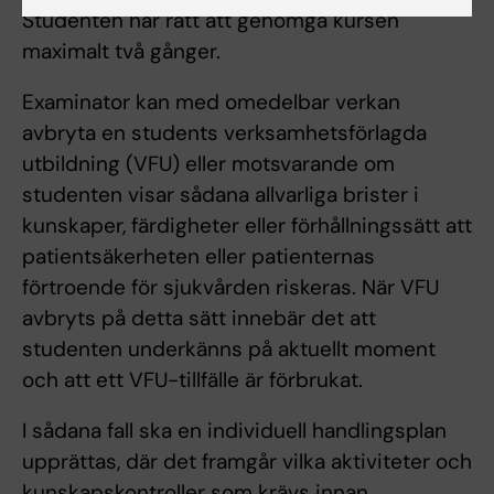
Studenten har rätt att genomgå kursen
maximalt två gånger.
Examinator kan med omedelbar verkan
avbryta en students verksamhetsförlagda
utbildning (VFU) eller motsvarande om
studenten visar sådana allvarliga brister i
kunskaper, färdigheter eller förhållningssätt att
patientsäkerheten eller patienternas
förtroende för sjukvården riskeras. När VFU
avbryts på detta sätt innebär det att
studenten underkänns på aktuellt moment
och att ett VFU-tillfälle är förbrukat.
I sådana fall ska en individuell handlingsplan
upprättas, där det framgår vilka aktiviteter och
kunskapskontroller som krävs innan