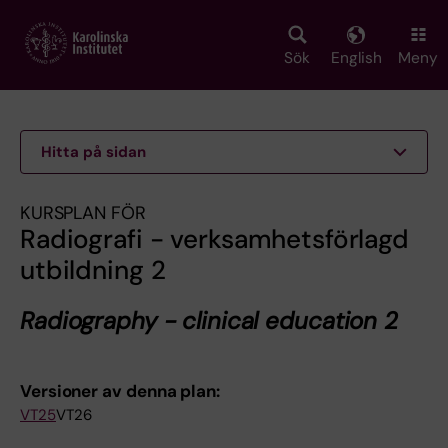
Skip
to
main
Sök
English
Meny
content
Hitta på sidan
KURSPLAN FÖR
Radiografi - verksamhetsförlagd
utbildning 2
Radiography - clinical education 2
Versioner av denna plan:
VT25
VT26