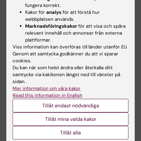
studenten vid kursstart. Den kliniska
fungera korrekt.
examinationen sker utifrån remiss och
Kakor för
analys
för att förstå hur
webbplatsen används.
metodbok då studenten genomför
Marknadsföringskakor
för att visa och spåra
undersökning på patient. Studenten ska
relevant innehåll och annonser från externa
muntligt redogöra för undersökningsmetod
plattformar.
avseende teknik, projektioner, terminologi och
Viss information kan överföras till länder utanför EU.
Genom att samtycka godkänner du att vi sparar
anatomiska strukturer i bildmaterialet. För att
cookies.
bli godkänd på kursen, krävs även att samtliga
Du kan när som helst ändra eller återkalla ditt
ingående seminarier och studieuppgifter är
samtycke via kakikonen längst ned till vänster på
sidan.
godkända
Mer information om våra kakor
Read this information in English
Den verksamhetsförlagda utbildningen är
obligatorisk och utgör 32 timmar per 1,5
Tillåt endast nödvändiga
högskolepoäng. Ersättning av frånvaro
Tillåt mina valda kakor
planeras i samråd med utsedd adjungerad
klinisk lärare.
Tillåt alla