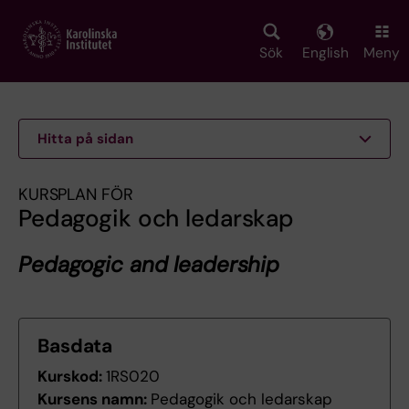
Skip
to
main
Sök
English
Meny
content
Hitta på sidan
KURSPLAN FÖR
Pedagogik och ledarskap
Pedagogic and leadership
Basdata
Kurskod:
1RS020
Kursens namn:
Pedagogik och ledarskap