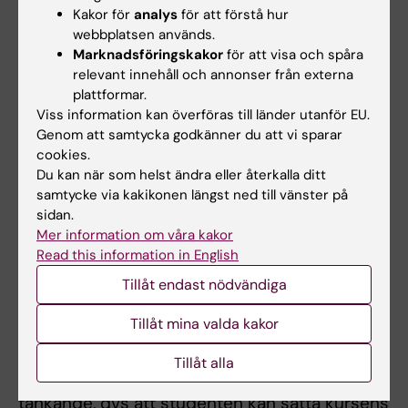
Kakor för
analys
för att förstå hur
I enlighet med evidensbaserad pedagogik
webbplatsen används.
används formativ examination under kursen
Marknadsföringskakor
för att visa och spåra
för att studenter och lärare kontinuerligt ska
relevant innehåll och annonser från externa
plattformar.
kunna följa och påverka studentens
Viss information kan överföras till länder utanför EU.
utveckling mot kursens lärandemål. För
Genom att samtycka godkänner du att vi sparar
godkänd kurs krävs att studenten ska kunna
cookies.
demonstrera att kursens lärandemål uppnåtts.
Du kan när som helst ändra eller återkalla ditt
samtycke via kakikonen längst ned till vänster på
Lärandemål 1-3 examineras genom
sidan.
reflektionsuppgifter knutna till hur gruppens
Mer information om våra kakor
arbetssätt kontinuerligt har kunnat förbättras.
Read this information in English
Lärandemål 4-6 examineras genom
Tillåt endast nödvändiga
inlämningsuppgifter, obligatoriska seminarier
Tillåt mina valda kakor
och en avslutande muntlig presentation om
ett förbättringsprojekt. För att få VG krävs att
Tillåt alla
studenten visar prov på utvidgat abstrakt-
tänkande, dvs att studenten kan sätta kursens