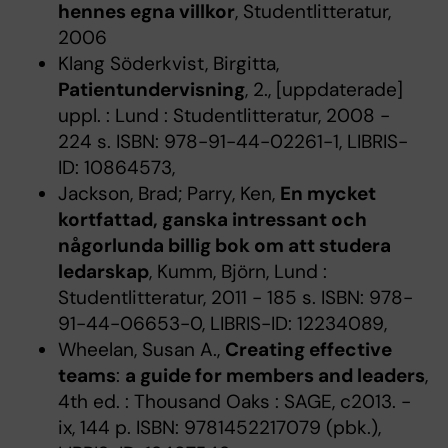
hennes egna villkor
, Studentlitteratur,
2006
Klang Söderkvist, Birgitta,
Patientundervisning
, 2., [uppdaterade]
uppl. : Lund : Studentlitteratur, 2008 -
224 s. ISBN: 978-91-44-02261-1, LIBRIS-
ID: 10864573,
Jackson, Brad; Parry, Ken,
En mycket
kortfattad, ganska intressant och
någorlunda billig bok om att studera
ledarskap
, Kumm, Björn, Lund :
Studentlitteratur, 2011 - 185 s. ISBN: 978-
91-44-06653-0, LIBRIS-ID: 12234089,
Wheelan, Susan A.,
Creating effective
teams
:
a guide for members and leaders
,
4th ed. : Thousand Oaks : SAGE, c2013. -
ix, 144 p. ISBN: 9781452217079 (pbk.),