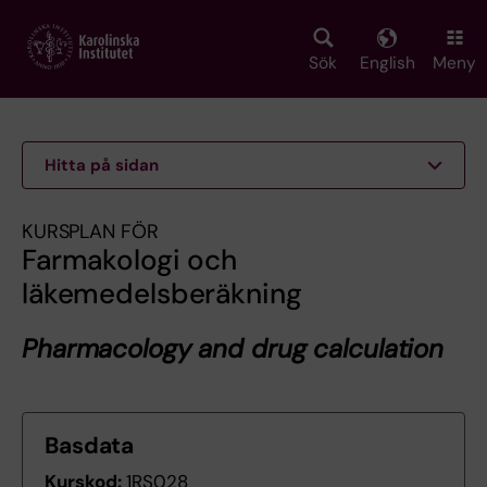
Skip
to
main
Sök
English
Meny
content
Hitta på sidan
KURSPLAN FÖR
Farmakologi och
läkemedelsberäkning
Pharmacology and drug calculation
Basdata
Kurskod:
1RS028