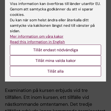
infusionstid
Viss information kan överföras till länder utanför EU.
Genom att samtycka godkänner du att vi sparar
cookies.
Arbetsformer
Du kan när som helst ändra eller återkalla ditt
samtycke via kakikonen längst ned till vänster på
Föreläsningar, seminarier
sidan.
Mer information om våra kakor
Read this information in English
Examination
Tillåt endast nödvändiga
För Väl godkänd på hel kurs krävs betyget
Godkänd på moment Läkemedelsberäkning
Tillåt mina valda kakor
och Väl godkänd på moment Farmakologi.
Tillåt alla
Skriftlig individuell tentamen.
Examination på kursen erbjuds vid tre
tillfällen. Ett inom kursen, ett tillfälle vid
nästkommande omtentamen. Det tredje