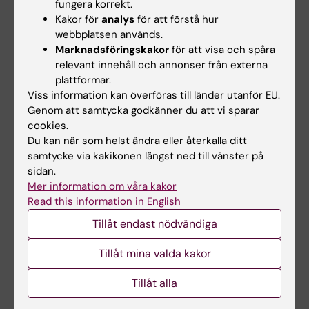
fungera korrekt.
examinationstillfälle.
Kakor för
analys
för att förstå hur
webbplatsen används.
Examinator bedömer om och i så fall hur
Marknadsföringskakor
för att visa och spåra
frånvaro från obligatoriska utbildningsinslag
relevant innehåll och annonser från externa
kan tas igen. Innan studenten deltagit i de
plattformar.
Viss information kan överföras till länder utanför EU.
obligatoriska utbildningsinslagen eller tagit
Genom att samtycka godkänner du att vi sparar
igen frånvaro i enlighet med examinators
cookies.
anvisningar kan inte studieresultaten
Du kan när som helst ändra eller återkalla ditt
samtycke via kakikonen längst ned till vänster på
slutrapporteras. Frånvaro från ett obligatoriskt
sidan.
utbildningsinslag kan innebära att den
Mer information om våra kakor
studerande inte kan ta igen tillfället förrän
Read this information in English
nästa gång kursen ges.
Tillåt endast nödvändiga
Om det föreligger särskilda skäl eller behov av
Tillåt mina valda kakor
anpassning för student med
Tillåt alla
funktionsnedsättning, får examinator fatta
beslut om att frångå kursplanens föreskrifter