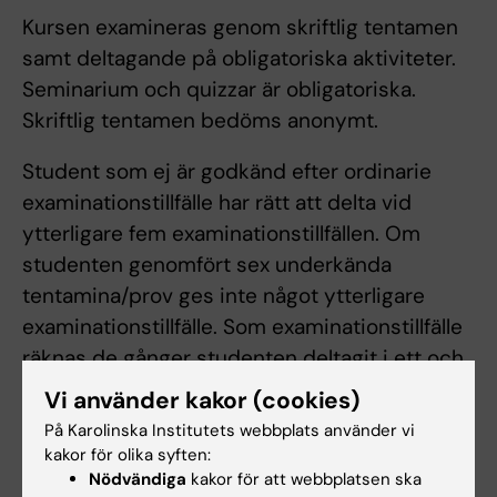
Kursen examineras genom skriftlig tentamen
samt deltagande på obligatoriska aktiviteter.
Seminarium och quizzar är obligatoriska.
Skriftlig tentamen bedöms anonymt.
Student som ej är godkänd efter ordinarie
examinationstillfälle har rätt att delta vid
ytterligare fem examinationstillfällen. Om
studenten genomfört sex underkända
tentamina/prov ges inte något ytterligare
examinationstillfälle. Som examinationstillfälle
räknas de gånger studenten deltagit i ett och
samma prov. Inlämning av blank skrivning
Vi använder kakor (cookies)
räknas som examinationstillfälle.
På Karolinska Institutets webbplats använder vi
Examinationstillfälle till vilket studenten anmält
kakor för olika syften:
Nödvändiga
kakor för att webbplatsen ska
sig men inte deltagit räknas inte som