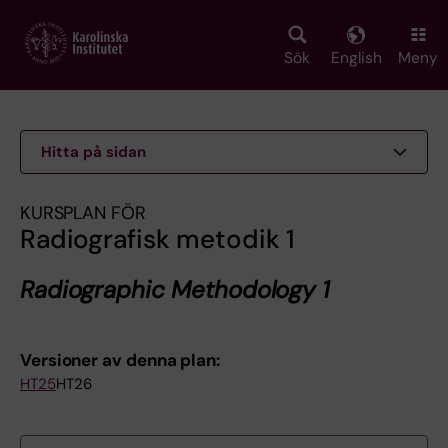
Skip
to
main
Sök
English
Meny
content
Hitta på sidan
KURSPLAN FÖR
Radiografisk metodik 1
Radiographic Methodology 1
Versioner av denna plan:
HT25
HT26