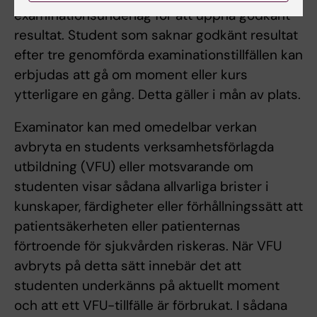
examinationsunderlag för att uppnå godkänt
resultat. Student som saknar godkänt resultat
efter tre genomförda examinationstillfällen kan
erbjudas att gå om moment eller kurs
ytterligare en gång. Detta gäller i mån av plats.
Examinator kan med omedelbar verkan
avbryta en students verksamhetsförlagda
utbildning (VFU) eller motsvarande om
studenten visar sådana allvarliga brister i
kunskaper, färdigheter eller förhållningssätt att
patientsäkerheten eller patienternas
förtroende för sjukvården riskeras. När VFU
avbryts på detta sätt innebär det att
studenten underkänns på aktuellt moment
och att ett VFU-tillfälle är förbrukat. I sådana