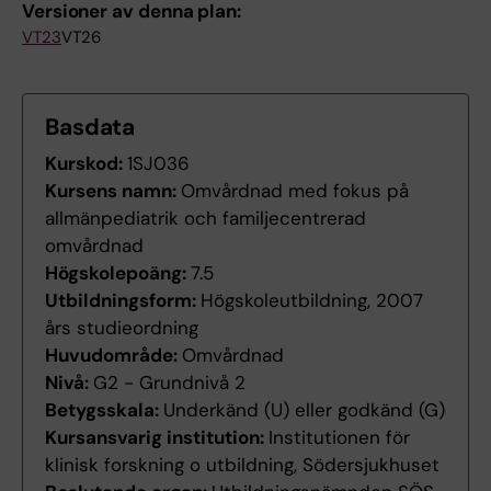
Versioner av denna plan:
VT23
VT26
Basdata
Kurskod:
1SJ036
Kursens namn:
Omvårdnad med fokus på
allmänpediatrik och familjecentrerad
omvårdnad
Högskolepoäng:
7.5
Utbildningsform:
Högskoleutbildning, 2007
års studieordning
Huvudområde:
Omvårdnad
Nivå:
G2 - Grundnivå 2
Betygsskala:
Underkänd (U) eller godkänd (G)
Kursansvarig institution:
Institutionen för
klinisk forskning o utbildning, Södersjukhuset