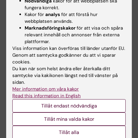
Nödvändiga
kakor för att webbplatsen ska
verksamhetsförlagd utbildning samt
fungera korrekt.
Kakor för
analys
för att förstå hur
deltagande i kursens obligatoriska delar.
webbplatsen används.
Marknadsföringskakor
för att visa och spåra
Betyg sätts av examinator.
relevant innehåll och annonser från externa
plattformar.
Deltagande i seminarier, simulering på KTC
Viss information kan överföras till länder utanför EU.
och verksamhetsförlagd utbildning är
Genom att samtycka godkänner du att vi sparar
obligatoriskt. Vid frånvaro från kursens
cookies.
Du kan när som helst ändra eller återkalla ditt
obligatoriska delar sker kompensation i
samtycke via kakikonen längst ned till vänster på
samråd med examinator. För sent inlämnade
sidan.
examinationsuppgifter beaktas ej. Studenter
Mer information om våra kakor
som inte lämnat in uppgifter i tid, hänvisas till
Read this information in English
omtentamenstillfället.
Tillåt endast nödvändiga
Examinator bedömer om en student har
Tillåt mina valda kakor
särskilda skäl för förseningen. Examinator ges
Tillåt alla
möjlighet att fatta beslut om komplettering av