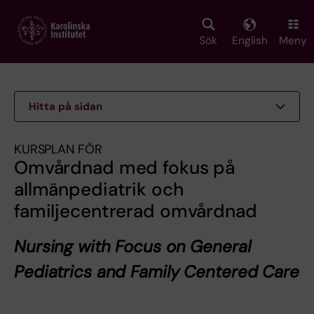
Skip
to
main
Sök
English
Meny
content
Hitta på sidan
KURSPLAN FÖR
Omvårdnad med fokus på
allmänpediatrik och
familjecentrerad omvårdnad
Nursing with Focus on General
Pediatrics and Family Centered Care