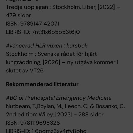
Tredje upplagan : Stockholm, Liber, [2022] –
479 sidor.
ISBN: 9789147142071
LIBRIS-ID: 7nt31x6p5b53t6j0
Avancerad HLR vuxen : kursbok
Stockholm : Svenska rådet för hjärt-
lungräddning, [2026] – ny utgåva kommer i
slutet av VT26
Rekommenderad litteratur
ABC of Prehospital Emergency Medicine
Nutbeam, T.,Boylan, M., Leech, C. & Bosanko, C.
2nd edition: Wiley, [2023] - 288 sidor
ISBN: 9781119698326
LIBRIS-ID: 1 6pdmz3xv4rfv8bhq