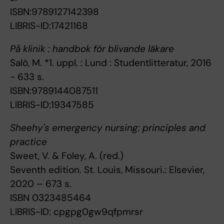
ISBN:9789127142398
LIBRIS-ID:17421168
På klinik : handbok för blivande läkare
Salö, M. *1. uppl. : Lund : Studentlitteratur, 2016
- 633 s.
ISBN:9789144087511
LIBRIS-ID:19347585
Sheehy's emergency nursing: principles and
practice
Sweet, V. & Foley, A. (red.)
Seventh edition. St. Louis, Missouri.: Elsevier,
2020 – 673 s.
ISBN 0323485464
LIBRIS-ID: cpgpg0gw9qfpmrsr