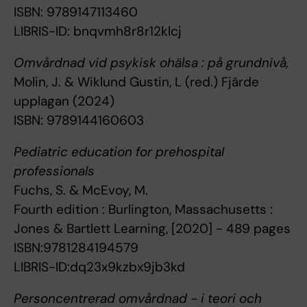
ISBN: 9789147113460
LIBRIS-ID: bnqvmh8r8r12klcj
Omvårdnad vid psykisk ohälsa : på grundnivå,
Molin, J. & Wiklund Gustin, L (red.) Fjärde
upplagan (2024)
ISBN: 9789144160603
Pediatric education for prehospital
professionals
Fuchs, S. & McEvoy, M.
Fourth edition : Burlington, Massachusetts :
Jones & Bartlett Learning, [2020] - 489 pages
ISBN:9781284194579
LIBRIS-ID:dq23x9kzbx9jb3kd
Personcentrerad omvårdnad - i teori och