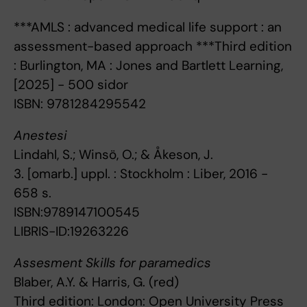
***AMLS : advanced medical life support : an
assessment-based approach ***Third edition
: Burlington, MA : Jones and Bartlett Learning,
[2025] - 500 sidor
ISBN: 9781284295542
Anestesi
Lindahl, S.; Winsö, O.; & Åkeson, J.
3. [omarb.] uppl. : Stockholm : Liber, 2016 -
658 s.
ISBN:9789147100545
LIBRIS-ID:19263226
Assesment Skills for paramedics
Blaber, A.Y. & Harris, G. (red)
Third edition: London: Open University Press