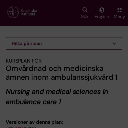
Skip
to
main
Sök
English
Meny
content
Hitta på sidan
KURSPLAN FÖR
Omvårdnad och medicinska
ämnen inom ambulanssjukvård 1
Nursing and medical sciences in
ambulance care 1
Versioner av denna plan: