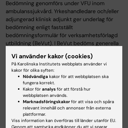
Bedömning genomförs under VFU inom
ambulanssjukvård. Yrkeshandledare och/eller
adjungerad klinisk adjunkt ger underlag för
bedömning enligt fastställt
bedömningsformulär för verksamhetsförlagd
utbildning (BeVut). I BeVut bedöms generella
faktorer i enlighet med Karolinska Institutets
Vi använder kakor (cookies)
värdegrund likväl som lärandemål med kursen.
På Karolinska Institutets webbplats använder vi
Vid risk för underkännande skall ansvarig
kakor för olika syften:
universitetslärare tillsammans med
Nödvändiga
kakor för att webbplatsen ska
yrkeshandledare och student upprätta en
fungera korrekt.
Kakor för
analys
för att förstå hur
skriftlig planering för den fortsatta
webbplatsen används.
verksamhetsförlagda utbildningen.
Marknadsföringskakor
för att visa och spåra
relevant innehåll och annonser från externa
Student som underkänts på
plattformar.
verksamhetsförlagd utbildning
Viss information kan överföras till länder utanför EU.
Genom att samtycka godkänner du att vi sparar