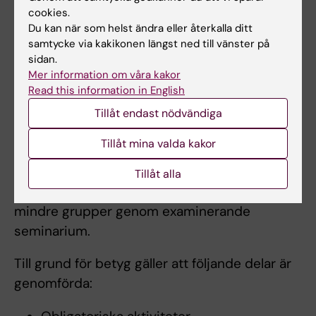
(VFU)/motsvarande till följd av att studenten
cookies.
visat så allvarliga brister i kunskaper,
Du kan när som helst ändra eller återkalla ditt
färdigheter eller förhållningssätt att
samtycke via kakikonen längst ned till vänster på
patientsäkerheten eller patienternas
sidan.
Mer information om våra kakor
förtroende för sjukvården riskerats, är behörig
Read this information in English
till nytt VFU-tillfälle först när den individuella
Tillåt endast nödvändiga
handlingsplanen har fullföljts.
Tillåt mina valda kakor
Fördjupning i omvårdnad inom
ambulanssjukvård 4,5 hp
Tillåt alla
Examinationer genomförs individuellt och i
mindre grupper genom examinerande
seminarium.
Till grund för betyg gäller att följande delar är
genomförda: