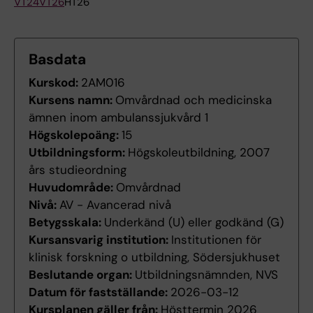
VT24
VT26
HT26
Basdata
Kurskod:
2AM016
Kursens namn:
Omvårdnad och medicinska
ämnen inom ambulanssjukvård 1
Högskolepoäng:
15
Utbildningsform:
Högskoleutbildning, 2007
års studieordning
Huvudområde:
Omvårdnad
Nivå:
AV - Avancerad nivå
Betygsskala:
Underkänd (U) eller godkänd (G)
Kursansvarig institution:
Institutionen för
klinisk forskning o utbildning, Södersjukhuset
Beslutande organ:
Utbildningsnämnden, NVS
Datum för fastställande:
2026-03-12
Kursplanen gäller från:
Hösttermin 2026