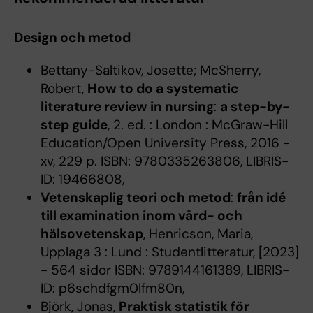
Design och metod
Bettany-Saltikov, Josette; McSherry,
Robert,
How to do a systematic
literature review in nursing
:
a step-by-
step guide
, 2. ed. : London : McGraw-Hill
Education/Open University Press, 2016 -
xv, 229 p. ISBN: 9780335263806, LIBRIS-
ID: 19466808,
Vetenskaplig teori och metod
:
från idé
till examination inom vård- och
hälsovetenskap
, Henricson, Maria,
Upplaga 3 : Lund : Studentlitteratur, [2023]
- 564 sidor ISBN: 9789144161389, LIBRIS-
ID: p6schdfgm0lfm80n,
Björk, Jonas,
Praktisk statistik för