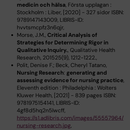
medicin och hälsa
, Första upplagan :
Stockholm : Liber, [2020] - 327 sidor ISBN:
9789147143009, LIBRIS-ID:
hvvtsmcpfz3n6qjr,
Morse, J.M.,
Critical Analysis of
Strategies for Determining Rigor in
Qualitative Inquiry.
, Qualitative Health
Research, 201525(9), 1212-1222.,
Polit, Denise F.; Beck, Cheryl Tatano,
Nursing Research
:
generating and
assessing evidence for nursing practice
,
Eleventh edition : Philadelphia : Wolters
Kluwer Health, [2021] - 839 pages ISBN:
9781975154141, LIBRIS-ID:
4gf8d5hq2n5lwcff,
https://s1.adlibris.com/images/55557964/
nursing-research.jpg
,