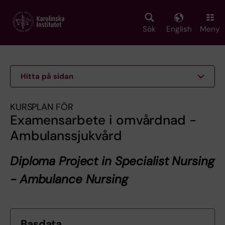
Skip
to
main
Sök
English
Meny
content
Hitta på sidan
KURSPLAN FÖR
Examensarbete i omvårdnad -
Ambulanssjukvård
Diploma Project in Specialist Nursing
- Ambulance Nursing
Basdata