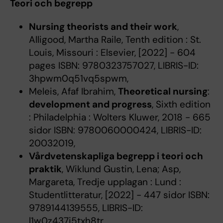
Teori och begrepp
Nursing theorists and their work
,
Alligood, Martha Raile, Tenth edition : St.
Louis, Missouri : Elsevier, [2022] - 604
pages ISBN: 9780323757027, LIBRIS-ID:
3hpwm0q51vq5spwm,
Meleis, Afaf Ibrahim,
Theoretical nursing
:
development and progress
, Sixth edition
: Philadelphia : Wolters Kluwer, 2018 - 665
sidor ISBN: 9780060000424, LIBRIS-ID:
20032019,
Vårdvetenskapliga begrepp i teori och
praktik
, Wiklund Gustin, Lena; Asp,
Margareta, Tredje upplagan : Lund :
Studentlitteratur, [2022] - 447 sidor ISBN:
9789144139555, LIBRIS-ID:
l1w0z437j5txh8tr,