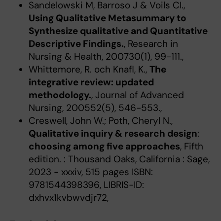
Sandelowski M, Barroso J & Voils CI.,
Using Qualitative Metasummary to
Synthesize qualitative and Quantitative
Descriptive Findings.
, Research in
Nursing & Health, 200730(1), 99-111.,
Whittemore, R. och Knafl, K.,
The
integrative review: updated
methodology.
, Journal of Advanced
Nursing, 200552(5), 546-553.,
Creswell, John W.; Poth, Cheryl N.,
Qualitative inquiry & research design
:
choosing among five approaches
, Fifth
edition. : Thousand Oaks, California : Sage,
2023 - xxxiv, 515 pages ISBN:
9781544398396, LIBRIS-ID:
dxhvx1kvbwvdjr72,