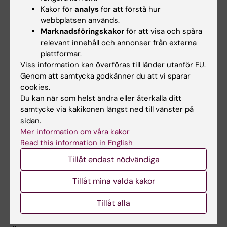
förmågor får
Kakor för
analys
för att förstå hur
inte ändras, tas bort eller sänkas.
webbplatsen används.
Marknadsföringskakor
för att visa och spåra
relevant innehåll och annonser från externa
Övergångsbestämmelser
plattformar.
Viss information kan överföras till länder utanför EU.
För kurs som upphört eller genomgått större
Genom att samtycka godkänner du att vi sparar
förändringar eller där kurslitteraturen
cookies.
förändrats väsentligt ska det tillhandahållas
Du kan när som helst ändra eller återkalla ditt
samtycke via kakikonen längst ned till vänster på
minst
sidan.
tre ytterligare examinationstillfällen (utöver
Mer information om våra kakor
ordinarie) på det tidigare innehållet
Read this information in English
respektive den tidigare litteraturen under en
Tillåt endast nödvändiga
tid av
Tillåt mina valda kakor
minst ett år från den tidpunkt förändringen
skedde.
Tillåt alla