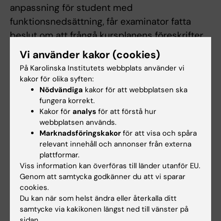
anpassning för student med
funktionsnedsättning, får examinator fatta
beslut om att frångå kursplanens föreskrifter
om examinationsform, antal
Vi använder kakor (cookies)
examinationstillfällen, möjlighet till
På Karolinska Institutets webbplats använder vi
komplettering eller undantag från
kakor för olika syften:
obligatoriska utbildningsmoment, m.m.
Nödvändiga
kakor för att webbplatsen ska
fungera korrekt.
Innehåll och lärandemål samt nivån på
Kakor för
analys
för att förstå hur
förväntade färdigheter, kunskaper och
webbplatsen används.
förmågor får inte ändras, tas bort eller sänkas.
Marknadsföringskakor
för att visa och spåra
relevant innehåll och annonser från externa
plattformar.
Övergångsbestämmelser
Viss information kan överföras till länder utanför EU.
Genom att samtycka godkänner du att vi sparar
Examination kommer att tillhandahållas under
cookies.
en tid av två år efter en eventuell nedläggning
Du kan när som helst ändra eller återkalla ditt
samtycke via kakikonen längst ned till vänster på
av kursen. Examination kan ske enligt tidigare
sidan.