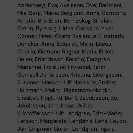
Anderberg, Eva; Axelsson, Ove; Barimani,
Mia; Berg, Marie; Berglund, Anna; Berntorp,
Kerstin; Blix, Ellen; Borneskog Sinclair,
Catrin; Byrskog, Ulrika; Carlsson, Ylva;
Conner, Peter; Crang Svalenius, Elizabeth;
Dencker, Anna; Edqvist, Malin; Ekéus,
Cecilia; Ekstrand Ragnar, Maria; Elden,
Helen; Erlandsson, Kerstin; Forsgren,
Marianne; Forslund Frykedal, Karin;
Gemzell Danielsson, Kristina; Georgsson,
Susanne; Hanson, Ulf; Hansson, Stefan;
Holzmann, Malin; Häggström-Nordin,
Elisabet; Höglund, Berit; Jacobsson, Bo;
Jakobsson, Jan; Jonas, Wibke;
Kristoffersson, Ulf; Landgren, Britt-Marie;
Larsson, Margareta; Lendahls, Lena; Leyon,
Jan; Lingman, Göran; Lundgren, Ingela;