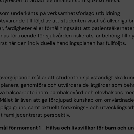
lstyrelsen utfärdad legitimation som sjuksköterska.
som underkänts på verksamhetsförlagd utbildning
svarande till följd av att studenten visat så allvarliga bri
, färdigheter eller förhållningssätt att patientsäkerheten
nas förtroende för sjukvården riskerats, är behörig till n
 först när den individuella handlingsplanen har fullföljts.
övergripande mål är att studenten självständigt ska kun
planera, genomföra och utvärdera de åtgärder som behö
iva hälsoarbete inom barnhälsovård och elevhälsans me
. Målet är även att ge fördjupad kunskap om omvårdnad
pliga grund samt aktuellt forsknings- och utvecklingsar
tt familjecentrerat perspektiv.
ål för moment 1 - Hälsa och livsvillkor för barn och u