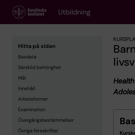
Skip
to
Utbildning
main
content
KURSPL
Bar
Hitta på sidan
Basdata
livsv
Särskild behörighet
Mål
Health
Innehåll
Adole
Arbetsformer
Examination
Ba
Övergångsbestämmelser
Övriga föreskrifter
Kursk