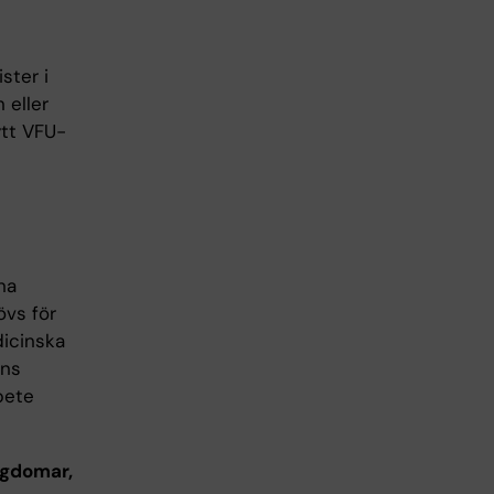
ster i
 eller
ytt VFU-
na
vs för
dicinska
ens
bete
ngdomar,