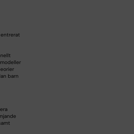
entrerat
nellt
 modeller
eorier
lan barn
era
ämjande
samt