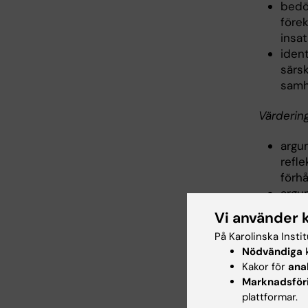
bedö
före
insa
iden
särsk
samh
Värderin
argu
refle
förhå
argu
refle
Vi använder 
På Karolinska Insti
Lärandem
Nödvändiga
k
barnhäls
Kakor för
ana
Efter ge
Marknadsför
plattformar.
Kunskap 