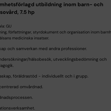
mhetsförlagd utbildning inom barn- och
sovård, 7.5 hp
la: GU
tning, författningar, styrdokument och organisation inom barn
älsans medicinska insatser.
kap och samverkan med andra professioner.
ndersökningar/hälsobesök, utvecklingsbedömning och
agogik.
askap, föräldrastöd - individuellt och i grupp.
ecentrerad omvårdnad.
dnadsprocessen.
ationsverksamhet.