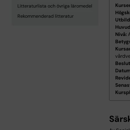
Kurse
Litteraturlista och övriga läromedel
Högsk
Rekommenderad litteratur
Utbil
Huvu
Nivå:
Betyg
Kursan
vårdv
Beslu
Datum 
Revid
Senas
Kurspl
Särs