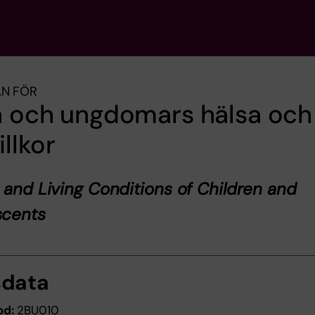
AN FÖR
n och ungdomars hälsa och
illkor
 and Living Conditions of Children and
scents
sdata
od:
2BU010