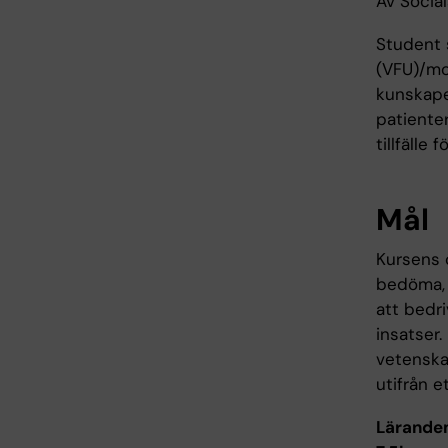
Av Socia
Student 
(VFU)/mot
kunskaper
patienter
tillfälle
Mål
Kursens 
bedöma, 
att bedr
insatser
vetenska
utifrån e
Lärandem