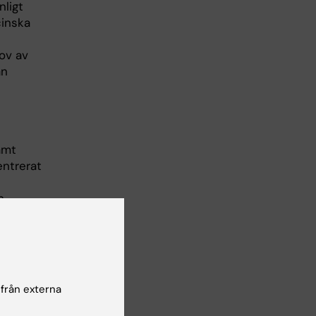
ligt
inska
ov av
ån
amt
entrerat
h
om
 från externa