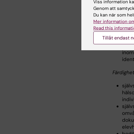
Viss information kan
Genom att samtycka
visa 
Du kan när som hels
och 
Mer information om
prof
Read this informati
styr
Tillåt endast 
kriti
kval
inom
ident
Färdighe
själ
häls
indi
själ
omvå
doku
elev
bedö