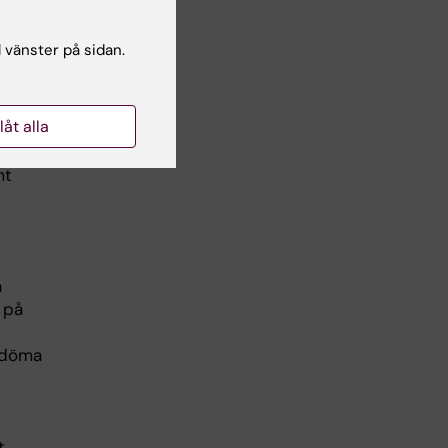
rskap
l vänster på sidan.
ndra
llåt alla
ing,
oder
mt
a
 på
edöma
t,