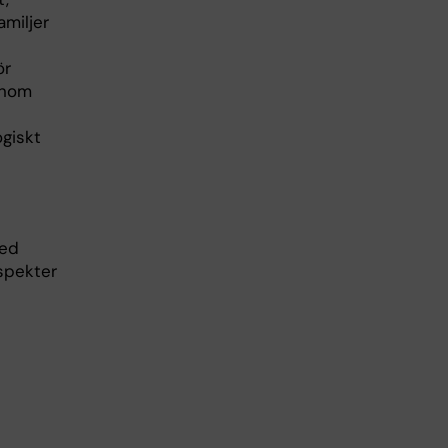
amiljer
ör
inom
ogiskt
med
aspekter