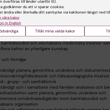
 överföras till länder utanför EU.
 godkänner du att vi sparar cookies.
insikt i barnhälsovård och elevhälsans organisation, leda
t ändra eller återkalla ditt samtycke via kakikonen längst ned til
samverkan med närliggande verksamhetsområden och a
 våra kakor
essioner samt ha kunskap om gällande lagstiftning och
on in English
dokument
nödvändiga
Tillåt mina valda kakor
Ti
skt värdera nationell och internationell omvårdnadsforskn
itetsutveckling och tillämpning av evidensbaserade met
 barnhälsovård och elevhälsans medicinska insatser sa
ifiera behov av ytterligare kunskap
t och förmåga
vständigt planera, genomföra, utvärdera och dokumenter
oövervakning/hälsobesök och hälsopedagogiska insatser
vid-, grupp- och samhällsnivå
vständigt och i samarbete med familjen analysera och b
rdnadsbehov samt planera, genomföra, utvärdera och
mentera omvårdnadsåtgärder inom barnhälsovård och
hälsans organisation
ma och reflektera över omvårdnad gällande amning, kos