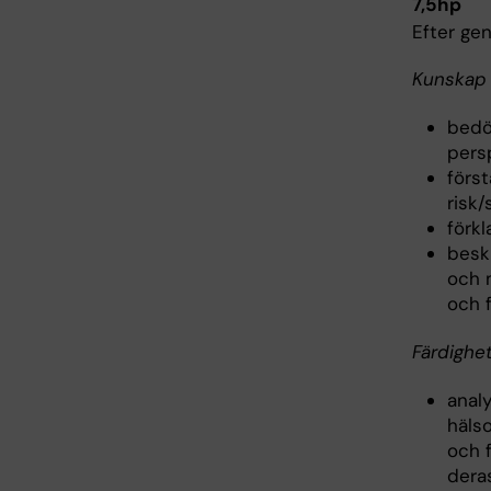
7,5hp
Efter ge
Kunskap 
bedö
pers
först
risk/
förk
besk
och 
och f
Färdighe
anal
häls
och 
deras