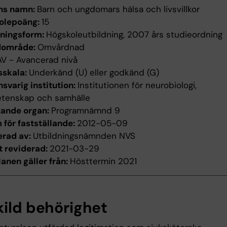
ns namn:
Barn och ungdomars hälsa och livsvillkor
olepoäng:
15
dningsform:
Högskoleutbildning, 2007 års studieordning
dområde:
Omvårdnad
AV - Avancerad nivå
sskala:
Underkänd (U) eller godkänd (G)
svarig institution:
Institutionen för neurobiologi,
etenskap och samhälle
tande organ:
Programnämnd 9
för fastställande:
2012-05-09
erad av:
Utbildningsnämnden NVS
t reviderad:
2021-03-29
anen gäller från:
Hösttermin 2021
kild behörighet