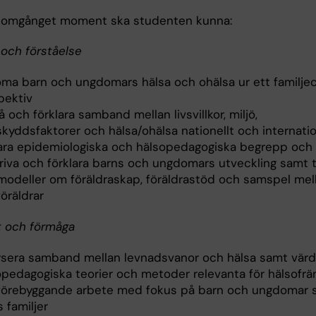
nomgånget moment ska studenten kunna:
och förståelse
ma barn och ungdomars hälsa och ohälsa ur ett familjec
pektiv
å och förklara samband mellan livsvillkor, miljö,
skyddsfaktorer och hälsa/ohälsa nationellt och internatio
lara epidemiologiska och hälsopedagogiska begrepp och
riva och förklara barns och ungdomars utveckling samt t
modeller om föräldraskap, föräldrastöd och samspel mel
öräldrar
t och förmåga
ysera samband mellan levnadsvanor och hälsa samt värd
opedagogiska teorier och metoder relevanta för hälsofr
förebyggande arbete med fokus på barn och ungdomar 
 familjer