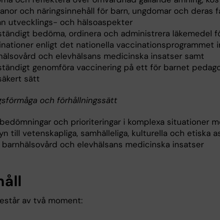
anor och näringsinnehåll för barn, ungdomar och deras f
rån utvecklings- och hälsoaspekter
vständigt bedöma, ordinera och administrera läkemedel f
inationer enligt det nationella vaccinationsprogrammet 
hälsovård och elevhälsans medicinska insatser samt
vständigt genomföra vaccinering på ett för barnet pedag
säkert sätt
gsförmåga och förhållningssätt
 bedömningar och prioriteringar i komplexa situationer 
n till vetenskapliga, samhälleliga, kulturella och etiska 
 barnhälsovård och elevhälsans medicinska insatser
håll
estår av två moment: