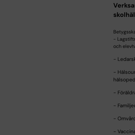
Verksa
skolhäl
Betygsska
- Lagstif
och elevh
- Ledars
- Hälsou
hälsoped
- Föräldr
- Familj
- Omvår
- Vaccin