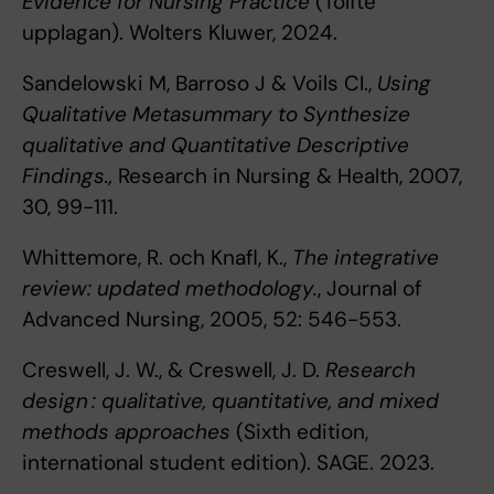
Evidence for Nursing Practice
(Tolfte
upplagan). Wolters Kluwer, 2024.
Sandelowski M, Barroso J & Voils CI.,
Using
Qualitative Metasummary to Synthesize
qualitative and Quantitative Descriptive
Findings.,
Research in Nursing & Health, 2007,
30, 99-111.
Whittemore, R. och Knafl, K.,
The integrative
review: updated methodology.
, Journal of
Advanced Nursing, 2005, 52: 546-553.
Creswell, J. W., & Creswell, J. D.
Research
design : qualitative, quantitative, and mixed
methods approaches
(Sixth edition,
international student edition). SAGE. 2023.