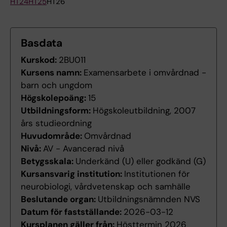
HT24
HT25
HT26
Basdata
Kurskod:
2BU011
Kursens namn:
Examensarbete i omvårdnad -
barn och ungdom
Högskolepoäng:
15
Utbildningsform:
Högskoleutbildning, 2007
års studieordning
Huvudområde:
Omvårdnad
Nivå:
AV - Avancerad nivå
Betygsskala:
Underkänd (U) eller godkänd (G)
Kursansvarig institution:
Institutionen för
neurobiologi, vårdvetenskap och samhälle
Beslutande organ:
Utbildningsnämnden NVS
Datum för fastställande:
2026-03-12
Kursplanen gäller från:
Hösttermin 2026