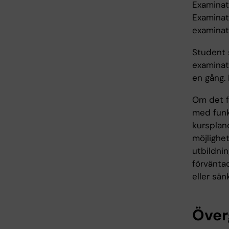
Examinat
Examinato
examinat
Student 
examinati
en gång. 
Om det fö
med funk
kursplane
möjlighet
utbildni
förväntad
eller sän
Över