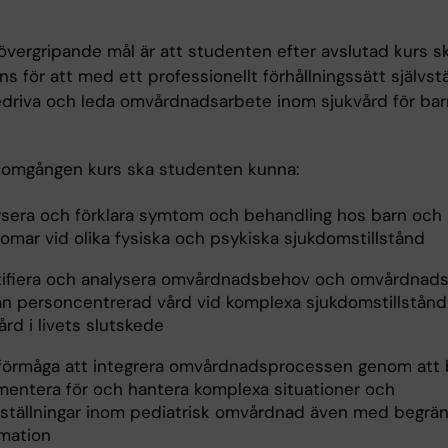
övergripande mål är att studenten efter avslutad kurs 
 för att med ett professionellt förhållningssätt självst
driva och leda omvårdnadsarbete inom sjukvård för ba
nomgången kurs ska studenten kunna:
ysera och förklara symtom och behandling hos barn och
omar vid olika fysiska och psykiska sjukdomstillstånd
tifiera och analysera omvårdnadsbehov och omvårdnads
rån personcentrerad vård vid komplexa sjukdomstillstån
ård i livets slutskede
 förmåga att integrera omvårdnadsprocessen genom att
mentera för och hantera komplexa situationer och
eställningar inom pediatrisk omvårdnad även med begrä
rmation