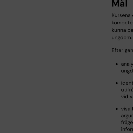
Mål
Kursens 
kompetens
kunna be
ungdom.
Efter ge
anal
ungd
iden
utif
vid v
visa
argu
fråg
info