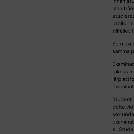
Innan stu
igen från
studieres
utbildni
tillfälle
Som exami
samma pro
Examinati
räknas in
lärplattf
examinat
Student s
delta vi
sex unde
examinat
ej. Stude