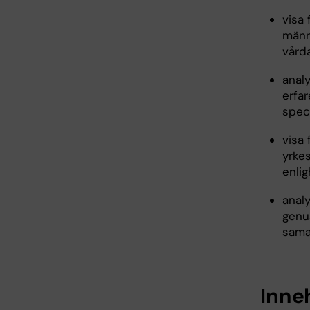
visa
männ
vård
anal
erfa
spec
visa 
yrke
enli
analy
genu
sama
Inne