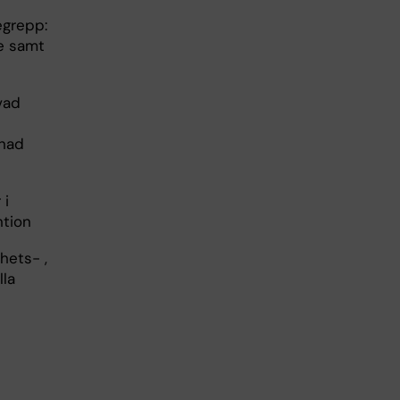
egrepp:
e samt
vad
dnad
 i
ntion
hets- ,
lla