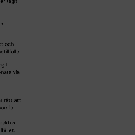
er tagit
en
tt och
illfälle.
agit
pnats via
r rätt att
enomfört
beaktas
fället.