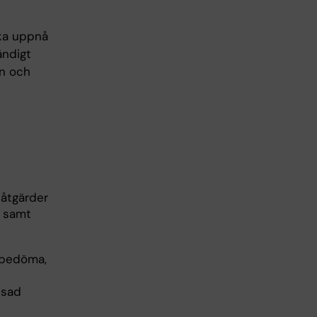
ska uppnå
ändigt
rn och
åtgärder
d samt
 bedöma,
nsad