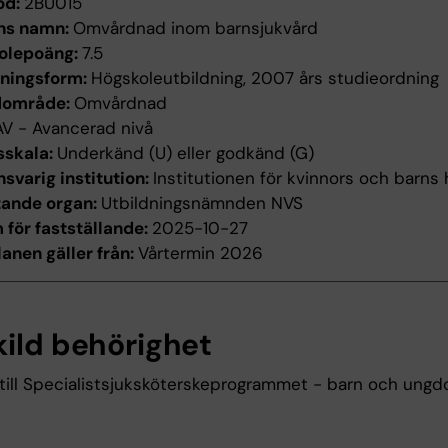
od:
2BU015
ns namn:
Omvårdnad inom barnsjukvård
olepoäng:
7.5
dningsform:
Högskoleutbildning, 2007 års studieordning
dområde:
Omvårdnad
AV - Avancerad nivå
sskala:
Underkänd (U) eller godkänd (G)
svarig institution:
Institutionen för kvinnors och barns 
tande organ:
Utbildningsnämnden NVS
för fastställande:
2025-10-27
anen gäller från:
Vårtermin 2026
kild behörighet
till Specialistsjuksköterskeprogrammet - barn och ungd