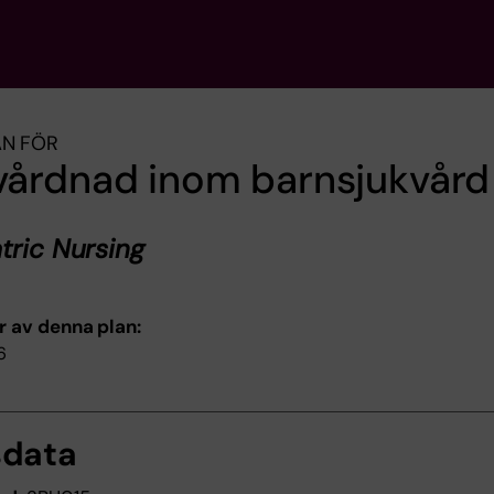
AN FÖR
årdnad inom barnsjukvård
tric Nursing
r av denna plan:
6
sdata