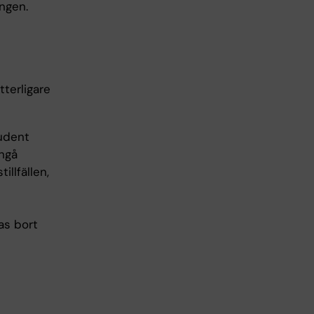
ngen.
tterligare
tudent
ångå
llfällen,
as bort