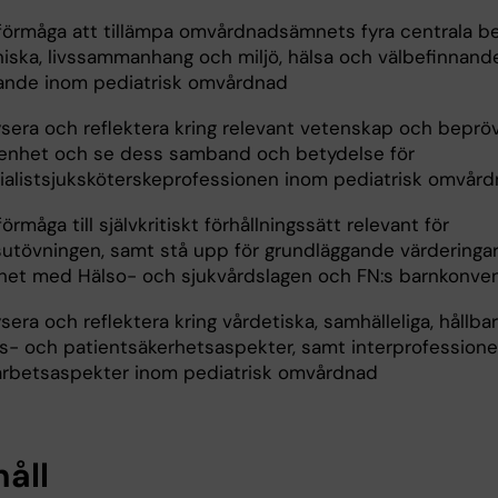
 förmåga att tillämpa omvårdnadsämnets fyra centrala b
iska, livssammanhang och miljö, hälsa och välbefinnand
ande inom pediatrisk omvårdnad
ysera och reflektera kring relevant vetenskap och beprö
renhet och se dess samband och betydelse för
ialistsjuksköterskeprofessionen inom pediatrisk omvår
förmåga till självkritiskt förhållningssätt relevant för
sutövningen, samt stå upp för grundläggande värderingar
ghet med Hälso- och sjukvårdslagen och FN:s barnkonve
sera och reflektera kring vårdetiska, samhälleliga, hållbar
s- och patientsäkerhetsaspekter, samt interprofessione
rbetsaspekter inom pediatrisk omvårdnad
håll