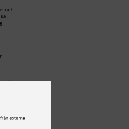
n- och
lsa
g
r
n och
 från externa
t synsätt