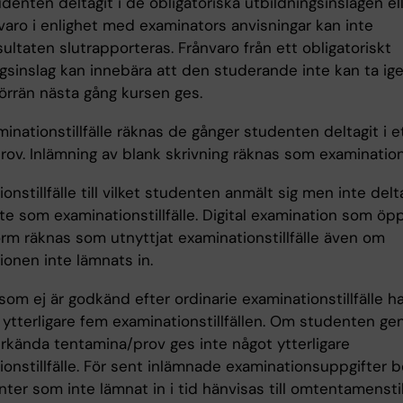
denten deltagit i de obligatoriska utbildningsinslagen ell
varo i enlighet med examinators anvisningar kan inte
ultaten slutrapporteras. Frånvaro från ett obligatoriskt
ngsinslag kan innebära att den studerande inte kan ta ig
t förrän nästa gång kursen ges.
nationstillfälle räknas de gånger studenten deltagit i e
v. Inlämning av blank skrivning räknas som examinationst
onstillfälle till vilket studenten anmält sig men inte delt
te som examinationstillfälle. Digital examination som öp
orm räknas som utnyttjat examinationstillfälle även om
ionen inte lämnats in.
om ej är godkänd efter ordinarie examinationstillfälle ha
d ytterligare fem examinationstillfällen. Om studenten g
rkända tentamina/prov ges inte något ytterligare
ionstillfälle. För sent inlämnade examinationsuppgifter 
nter som inte lämnat in i tid hänvisas till omtentamenstill