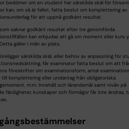
or bedömer om en student har särskilda skäl för förseni
r kan, om så är fallet, fatta beslut om komplettering av
ionsunderlag för att uppnå godkänt resultat.
som saknar godkänt resultat efter tre genomförda
onstillfällen kan erbjudas att gå om moment eller kurs y
Detta gäller i mån av plats.
religger särskilda skäl, eller behov av anpassning för s
tionsnedsättning, får examinator fatta beslut om att fr
ns föreskrifter om examinationsform, antal examinationsti
 till komplettering eller undantag från obligatoriska
ngsmoment, m.m. Innehåll och lärandemål samt nivån på
e färdigheter, kunskaper och förmågor får inte ändras, t
kas.
gångsbestämmelser