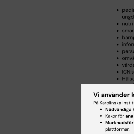
pedi
ungd
nutr
smär
barn
info
pers
omvå
vård
ICN:s
Häls
omvå
evid
Vi använder 
På Karolinska Insti
Nödvändiga
k
Arbe
Kakor för
ana
Marknadsför
Undervis
plattformar.