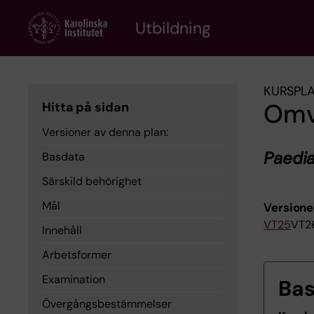
Skip
to
Utbildning
main
content
KURSPL
Omv
Hitta på sidan
Versioner av denna plan:
Paedia
Basdata
Särskild behörighet
Mål
Versione
VT25
VT2
Innehåll
Arbetsformer
Examination
Ba
Övergångsbestämmelser