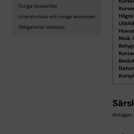
Kursk
Övriga föreskrifter
Kurse
Högsk
Litteraturlista och övriga läromedel
Utbil
Obligatorisk litteratur
Huvu
Nivå:
Betyg
Kursan
Beslu
Datum 
Kurspl
Särs
Antagen 