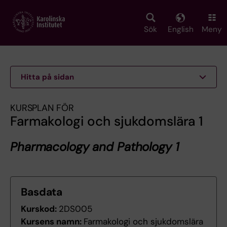
Skip
to
main
Sök
English
Meny
content
Hitta på sidan
KURSPLAN FÖR
Farmakologi och sjukdomslära 1
Pharmacology and Pathology 1
Basdata
Kurskod:
2DS005
Kursens namn:
Farmakologi och sjukdomslära