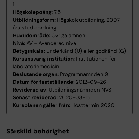
1
Högskolepoäng:
7.5
Utbildningsform:
Högskoleutbildning, 2007
års studieordning
Huvudområde:
Övriga ämnen
Nivå:
AV - Avancerad nivå
Betygsskala:
Underkänd (U) eller godkänd (G)
Kursansvarig institution:
Institutionen för
laboratoriemedicin
Beslutande organ:
Programnämnden 9
Datum för fastställande:
2012-09-26
Reviderad av:
Utbildningsnämnden NVS
Senast reviderad:
2020-03-15
Kursplanen gäller från:
Hösttermin 2020
Särskild behörighet