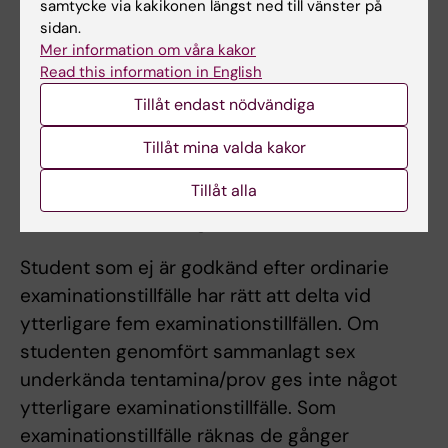
samtycke via kakikonen längst ned till vänster på
Examination
sidan.
Mer information om våra kakor
Moment 1: Samtliga mål examineras med en
Read this information in English
individuell skriftlig tentamen.
Tillåt endast nödvändiga
Moment 2: Läkemedelslag och
Tillåt mina valda kakor
Läkemedelsförordning samt tillhörande
Tillåt alla
föreskrifter och allmänna råd examineras med
en individuell skriftlig tentamen.
Student som ej är godkänd efter ordinarie
examinationstillfälle har rätt att delta vid
ytterligare fem examinationstillfällen. Om
studenten genomfört sammanlagt sex
underkända tentamina/prov ges inte något
ytterligare examinationstillfälle. Som
examinationstillfälle räknas de gånger