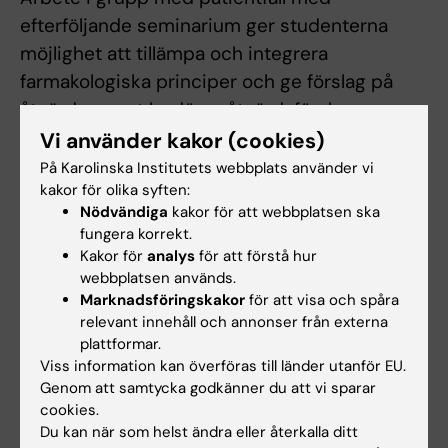
efterföljande seminarium ger studenterna
möjlighet att tillämpa och integrera
farmakologiska principer och ge förslag på
åtgärder samt bedöma åtgärdsförslag.
Vi använder kakor (cookies)
Examinator bedömer om och i så fall hur
På Karolinska Institutets webbplats använder vi
frånvaro från obligatoriska utbildningsinslag
kakor för olika syften:
kan tas igen. Innan studenten deltagit i de
Nödvändiga
kakor för att webbplatsen ska
fungera korrekt.
obligatoriska utbildningsinslagen eller tagit
Kakor för
analys
för att förstå hur
igen frånvaro i enlighet med examinators
webbplatsen används.
anvisningar kan inte studieresultaten
Marknadsföringskakor
för att visa och spåra
slutrapporteras. Frånvaro från ett obligatoriskt
relevant innehåll och annonser från externa
plattformar.
utbildningsinslag kan innebära att den
Viss information kan överföras till länder utanför EU.
studerande inte kan ta igen tillfället förrän
Genom att samtycka godkänner du att vi sparar
nästa gång kursen ges.
cookies.
Du kan när som helst ändra eller återkalla ditt