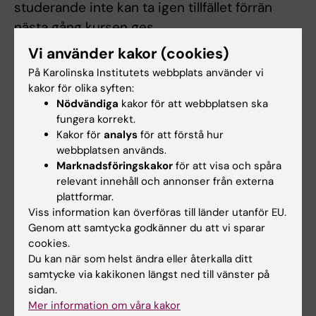
studerande inte kan ta igen tillfället förrän
nästa gång kursen ges.
Vi använder kakor (cookies)
Student som ej är godkänd efter ordinarie
På Karolinska Institutets webbplats använder vi
examinationstillfälle har rätt att delta vid
kakor för olika syften:
ytterligare fem examinationstillfällen. Detta
Nödvändiga
kakor för att webbplatsen ska
gäller inte då kursen har upphört eller
fungera korrekt.
Kakor för
analys
för att förstå hur
genomgått större förändringar. Om studenten
webbplatsen används.
genomfört sex underkända tentamina/prov
Marknadsföringskakor
för att visa och spåra
ges inte något ytterligare examinationstillfälle.
relevant innehåll och annonser från externa
Som examinationstillfälle räknas de gånger
plattformar.
Viss information kan överföras till länder utanför EU.
studenten deltagit i ett och samma prov.
Genom att samtycka godkänner du att vi sparar
Inlämning av blank skrivning räknas som
cookies.
examinationstillfälle.
Du kan när som helst ändra eller återkalla ditt
samtycke via kakikonen längst ned till vänster på
Digital examination som öppnats räknas som
sidan.
utnyttjat examinationstillfälle även om
Mer information om våra kakor