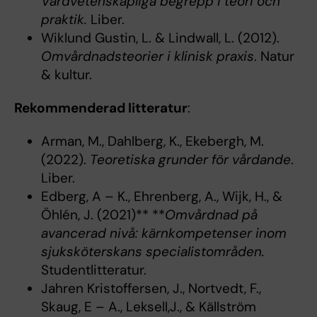
Vårdvetenskapliga begrepp i teori och
praktik.
Liber.
Wiklund Gustin, L. & Lindwall, L. (2012).
Omvårdnadsteorier i klinisk praxis
. Natur
& kultur.
Rekommenderad litteratur
:
Arman, M., Dahlberg, K., Ekebergh, M.
(2022).
Teoretiska grunder för vårdande
.
Liber.
Edberg, A – K., Ehrenberg, A., Wijk, H., &
Öhlén, J. (2021)** **
Omvårdnad på
avancerad nivå: kärnkompetenser inom
sjuksköterskans specialistområden.
Studentlitteratur.
Jahren Kristoffersen, J., Nortvedt, F.,
Skaug, E – A., Leksell,J., & Källström