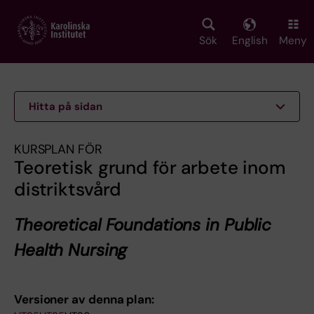
Skip
to
main
Sök
English
Meny
content
Hitta på sidan
KURSPLAN FÖR
Teoretisk grund för arbete inom
distriktsvård
Theoretical Foundations in Public
Health Nursing
Versioner av denna plan: