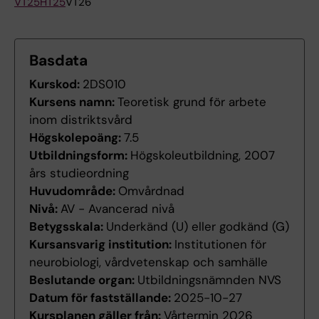
VT25
HT25
VT26
Basdata
Kurskod:
2DS010
Kursens namn:
Teoretisk grund för arbete
inom distriktsvård
Högskolepoäng:
7.5
Utbildningsform:
Högskoleutbildning, 2007
års studieordning
Huvudområde:
Omvårdnad
Nivå:
AV - Avancerad nivå
Betygsskala:
Underkänd (U) eller godkänd (G)
Kursansvarig institution:
Institutionen för
neurobiologi, vårdvetenskap och samhälle
Beslutande organ:
Utbildningsnämnden NVS
Datum för fastställande:
2025-10-27
Kursplanen gäller från:
Vårtermin 2026