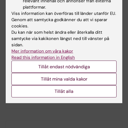
relevant innehåll och annonser från externa
Litteraturlista och övriga läromedel
plattformar.
Viss information kan överföras till länder utanför EU.
Genom att samtycka godkänner du att vi sparar
cookies.
Recommended
Du kan när som helst ändra eller återkalla ditt
Literature and articles recommended by the
samtycke via kakikonen längst ned till vänster på
sidan.
supervisor.
Mer information om våra kakor
Read this information in English
Tillåt endast nödvändiga
This syllabus in English
Tillåt mina valda kakor
Tillåt alla
Sök bland kurs- och utbildningsplaner