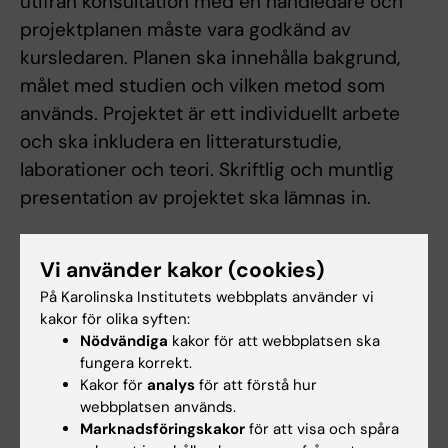
utifrån konsultation med en handledare och
projektplanen måste vara godkänd av
kursledaren. Planen ska innehålla bakgrund,
målet med studien och vilken metod som
används. Projektet är ett individuellt arbete
och ska inkludera en litteraturstudie,
laborationer och teori. Skriftlig och muntlig
presentation av projektet ska lämnas in.
Arbetsformer
Vi använder kakor (cookies)
På Karolinska Institutets webbplats använder vi
Individuellt baserat arbete med handledning.
kakor för olika syften:
Nödvändiga
kakor för att webbplatsen ska
fungera korrekt.
Examination
Kakor för
analys
för att förstå hur
Skriftlig och muntlig presentation av projektet.
webbplatsen används.
Marknadsföringskakor
för att visa och spåra