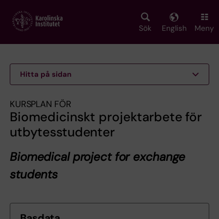
Skip
to
main
Sök
English
Meny
content
Hitta på sidan
KURSPLAN FÖR
Biomedicinskt projektarbete för
utbytesstudenter
Biomedical project for exchange
students
Basdata