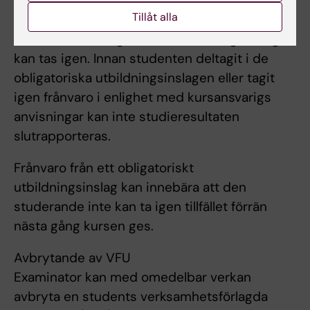
Tillåt alla
Kursansvarig bedömer om och i så fall hur
frånvaro från obligatoriska utbildningsinslag
kan tas igen. Innan studenten deltagit i de
obligatoriska utbildningsinslagen eller tagit
igen frånvaro i enlighet med kursansvarigs
anvisningar kan inte studieresultaten
slutrapporteras.
Frånvaro från ett obligatoriskt
utbildningsinslag kan innebära att den
studerande inte kan ta igen tillfället förrän
nästa gång kursen ges.
Avbrytande av VFU
Examinator kan med omedelbar verkan
avbryta en students verksamhetsförlagda