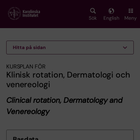
Skip
to
main
Sök
English
Meny
content
Hitta på sidan
KURSPLAN FÖR
Klinisk rotation, Dermatologi och
venereologi
Clinical rotation, Dermatology and
Venereology
Basdata