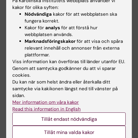
På Karolinska Institutets webbplats använder vi
reflektion samt att söka och värdera relevanta
kakor för olika syften:
vetenskapliga artiklar som led i
Nödvändiga
kakor för att webbplatsen ska
evidensbaserad medicin.
fungera korrekt.
Kakor för
analys
för att förstå hur
Undervisning sker på engelska. Undervisning
webbplatsen används.
Marknadsföringskakor
för att visa och spåra
på kväll/nattetid kan förekomma.
relevant innehåll och annonser från externa
plattformar.
Viss information kan överföras till länder utanför EU.
Examination
Genom att samtycka godkänner du att vi sparar
Obligatorier:
VFU. Formativ bedömning av
cookies.
Du kan när som helst ändra eller återkalla ditt
loggboken av handledaren varje vecka.
samtycke via kakikonen längst ned till vänster på
sidan.
Examination:
Skriftlig examination i form av en
Mer information om våra kakor
skriftlig fallrapport med litteratursökning varje
Read this information in English
vecka. De fyra rapporterna ska vara slutgiltigt
Tillåt endast nödvändiga
redovisade och godkända senast 2 dagar
innan rotationens slut.
Tillåt mina valda kakor