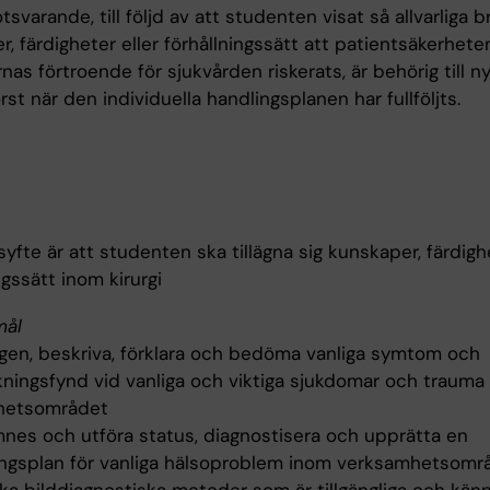
svarande, till följd av att studenten visat så allvarliga br
, färdigheter eller förhållningssätt att patientsäkerheten
nas förtroende för sjukvården riskerats, är behörig till n
 först när den individuella handlingsplanen har fullföljts.
yfte är att studenten ska tillägna sig kunskaper, färdig
ngssätt inom kirurgi
mål
igen, beskriva, förklara och bedöma vanliga symtom och
ningsfynd vid vanliga och viktiga sjukdomar och trauma
hetsområdet
mnes och utföra status, diagnostisera och upprätta en
ngsplan för vanliga hälsoproblem inom verksamhetsomr