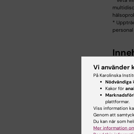
* Veta vi
multidisc
hälsopro
* Uppträd
personal 
Inne
Fokus li
Vi använder 
handledn
På Karolinska Insti
vidareut
Nödvändiga
k
verksamh
Kakor för
ana
kirurgisk
Marknadsför
eller en
plattformar.
Viss information kan
timmars t
Genom att samtycka
litteratur
Du kan när som hels
Mer information om