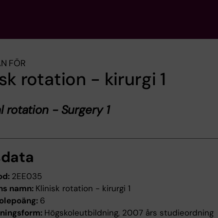
AN FÖR
isk rotation - kirurgi 1
l rotation - Surgery 1
sdata
od:
2EE035
ns namn:
Klinisk rotation - kirurgi 1
olepoäng:
6
dningsform:
Högskoleutbildning, 2007 års studieordning