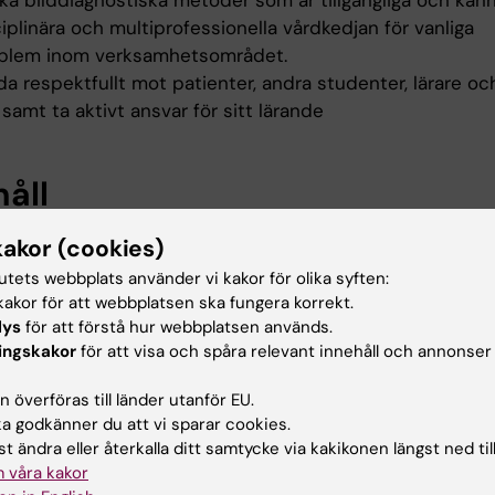
lka bilddiagnostiska metoder som är tillgängliga och känn
iplinära och multiprofessionella vårdkedjan för vanliga
blem inom verksamhetsområdet.
a respektfullt mot patienter, andra studenter, lärare oc
samt ta aktivt ansvar för sitt lärande
håll
gger på den kliniska tjänstgöringen, med patientbaserad
kakor (cookies)
ing och med individuell återkoppling så att färdigheter
tutets webbplats använder vi kakor för olika syften:
vecklas. Studenten får ett eget schema för deltagande i
akor för att webbplatsen ska fungera korrekt.
etsförlagd utbildning (VFU) med placeringar inom någo
lys
för att förstå hur webbplatsen används.
a specialiteterna allmän kirurgi, ortopedi, anestesi och ur
ingskakor
för att visa och spåra relevant innehåll och annonser
 kombination av dessa specialiteter. Schemat omfattar 4
 överföras till länder utanför EU.
jänstgöring per vecka, inom vilken tid avsätts för
 godkänner du att vi sparar cookies.
studier.
t ändra eller återkalla ditt samtycke via kakikonen längst ned til
 våra kakor