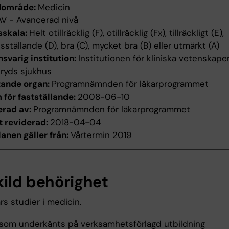
dområde:
Medicin
AV - Avancerad nivå
sskala:
Helt otillräcklig (F), otillräcklig (Fx), tillräckligt (E),
edsställande (D), bra (C), mycket bra (B) eller utmärkt (A)
svarig institution:
Institutionen för kliniska vetenskaper
ryds sjukhus
tande organ:
Programnämnden för läkarprogrammet
för fastställande:
2008-06-10
erad av:
Programnämnden för läkarprogrammet
t reviderad:
2018-04-04
anen gäller från:
Vårtermin 2019
kild behörighet
rs studier i medicin.
som underkänts på verksamhetsförlagd utbildning