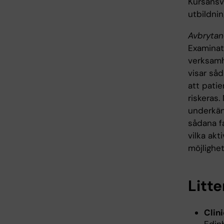
Kursansva
utbildnin
Avbrytan
Examinat
verksamh
visar såd
att pati
riskeras
underkänn
sådana fa
vilka ak
möjlighet
Litte
Clin