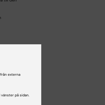
a till den
h
n av de
ologi,
 från externa
0
l vänster på sidan.