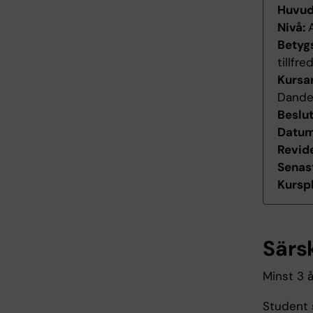
Huvu
Nivå:
Betyg
tillfr
Kursan
Dande
Beslu
Datum 
Revid
Senas
Kurspl
Särs
Minst 3 å
Student 