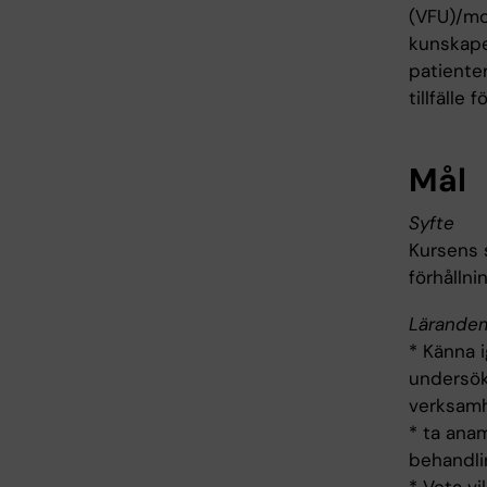
(VFU)/mot
kunskaper
patienter
tillfälle
Mål
Syfte
Kursens s
förhållni
Lärande
* Känna 
undersök
verksam
* ta ana
behandli