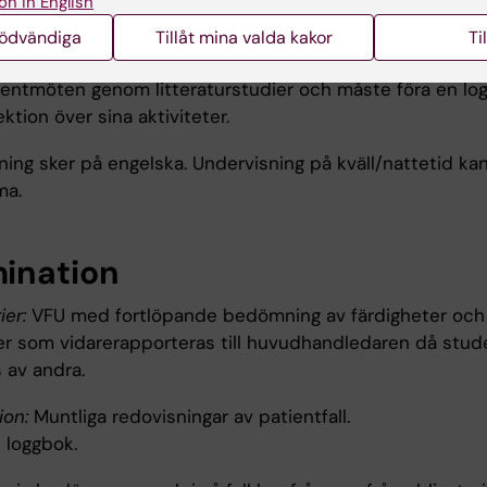
on in English
tsformer
nödvändiga
Tillåt mina valda kakor
Ti
ligen VFU med personlig handledning. Studenten förber
tientmöten genom litteraturstudier och måste föra en lo
ktion över sina aktiviteter.
ning sker på engelska. Undervisning på kväll/nattetid ka
ma.
ination
ier:
VFU med fortlöpande bedömning av färdigheter och
r som vidarerapporteras till huvudhandledaren då stu
 av andra.
ion:
Muntliga redovisningar av patientfall.
loggbok.