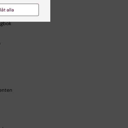
llåt alla
eder sig
ggbok
n
denten