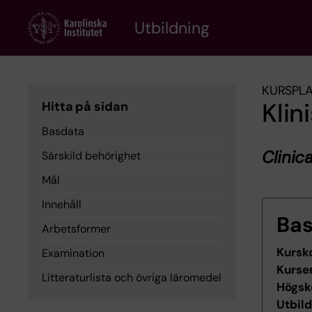
Skip
to
Utbildning
main
content
KURSPL
Klin
Hitta på sidan
Basdata
Clinica
Särskild behörighet
Mål
Innehåll
Ba
Arbetsformer
Kursk
Examination
Kurse
Litteraturlista och övriga läromedel
Högsk
Utbil