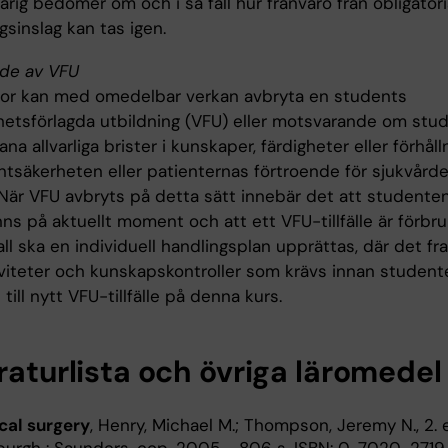
rig bedömer om och i så fall hur frånvaro från obligator
gsinslag kan tas igen.
de av VFU
or kan med omedelbar verkan avbryta en students
etsförlagda utbildning (VFU) eller motsvarande om stu
ana allvarliga brister i kunskaper, färdigheter eller förhål
entsäkerheten eller patienternas förtroende för sjukvård
. När VFU avbryts på detta sätt innebär det att studente
s på aktuellt moment och att ett VFU-tillfälle är förbruk
ll ska en individuell handlingsplan upprättas, där det fr
tiviteter och kunskapskontroller som krävs innan studen
 till nytt VFU-tillfälle på denna kurs.
raturlista och övriga läromedel
ical surgery
, Henry, Michael M.; Thompson, Jeremy N., 2. e