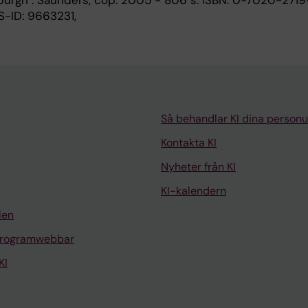
burgh : Saunders, cop. 2005 - 806 s. ISBN: 0-7020-2719-7
S-ID: 9663231,
Så behandlar KI dina personu
Kontakta KI
Nyheter från KI
KI-kalendern
len
programwebbar
KI