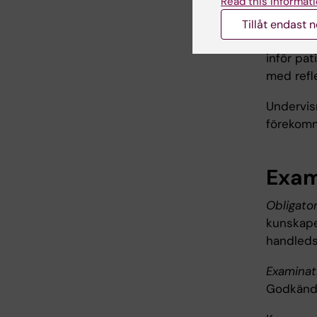
Read this informati
Arbe
Tillåt endast 
Huvudsak
inför pa
med refle
Undervis
förekom
Exam
Obligator
kunskape
handleds
Examinat
Godkänd 