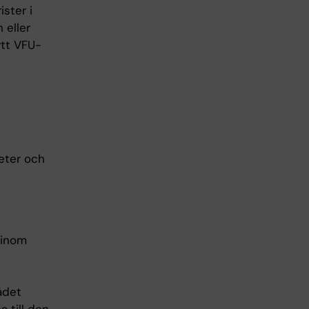
ister i
 eller
ytt VFU-
heter och
 inom
ådet