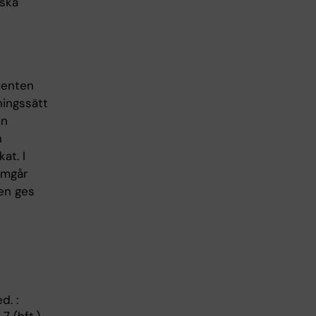
iska
denten
lningssätt
en
n
at. I
amgår
ten ges
d. :