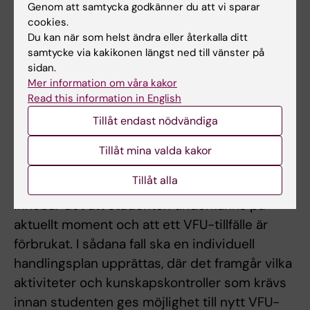
Genom att samtycka godkänner du att vi sparar
cookies.
Övriga föreskrifter
Du kan när som helst ändra eller återkalla ditt
Examination Examinator kan med omedelbar
samtycke via kakikonen längst ned till vänster på
sidan.
verkan avbryta en students
Mer information om våra kakor
verksamhetsförlagda utbildning (VFU) eller
Read this information in English
motsvarande om studenten visar sådana
Tillåt endast nödvändiga
allvarliga brister i kunskaper, färdigheter eller
förhållningssätt att patientsäkerheten eller
Tillåt mina valda kakor
patienternas förtroende för sjukvården
Tillåt alla
riskeras. När VFU avbryts på detta sätt
innebär det att studenten underkänns på
aktuellt moment och att ett VFU-tillfälle är
förbrukat. I sådana fall ska en individuell
handlingsplan upprättas, där det framgår vilka
aktiviteter och kunskapskontroller som krävs
innan studenten ges möjlighet till nytt VFU-