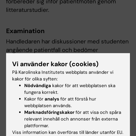
förbereder sig inför patientmöten genom
litteraturstudier.
Examination
Handledaren har diskussioner med studenten
angående patientfall och bedömer
baskunskaper och problemlösningsförmåga
Vi använder kakor (cookies)
hos studenten. Handledaren får rapporter från
På Karolinska Institutets webbplats använder vi
doktorer angående studentens aktiviteter och
kakor för olika syften:
kliniska färdigheter. Studenten för en loggbok
Nödvändiga
kakor för att webbplatsen ska
över sina aktiviteter. Obligatorisk närvaro:
fungera korrekt.
Kakor för
analys
för att förstå hur
Närvaro är obligatorisk vid alla klinisk
webbplatsen används.
aktiviteter. Handledaren avgör hur frånvaro
Marknadsföringskakor
för att visa och spåra
kompenseras. Rotationen sker under
relevant innehåll och annonser från externa
plattformar.
kontinuerligt handledning av läkare på kliniken.
Viss information kan överföras till länder utanför EU.