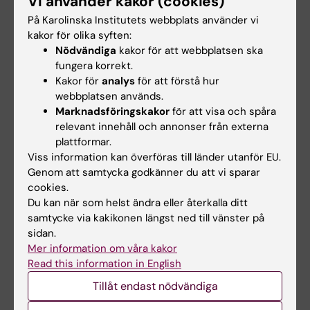
Vi använder kakor (cookies)
(genus, etnicitet, religion, funktionshinder)
På Karolinska Institutets webbplats använder vi
specificeras inför kursstart i en av studenten
kakor för olika syften:
skriftligt formulerad projektplan enligt
Nödvändiga
kakor för att webbplatsen ska
tillhandahållen mall. Projektplanen formuleras i
fungera korrekt.
Kakor för
analys
för att förstå hur
samråd med handledaren och godkännes av
webbplatsen används.
kommittén för studentvalda kurser.
Marknadsföringskakor
för att visa och spåra
relevant innehåll och annonser från externa
plattformar.
Arbetsformer
Viss information kan överföras till länder utanför EU.
Genom att samtycka godkänner du att vi sparar
Projektet planeras med hjälp av handledaren.
cookies.
De specifika arbetsmomenten som ingår
Du kan när som helst ändra eller återkalla ditt
varierar beroende på projektstudiernas natur
samtycke via kakikonen längst ned till vänster på
sidan.
och ämnesområde. Projektarbetet avslutas
Mer information om våra kakor
alltid med en av studenten enskilt formulerad
Read this information in English
skriftlig rapport som ska återspegla
Tillåt endast nödvändiga
studentens egna analyser och slutsatser. Den