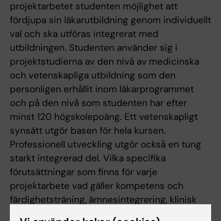
projektarbetet studenten möjlighet att
fördjupa sin läkarutbildning genom individuellt
val och ska utföras integrerat med
utbildningen. Studenten använder sig i
projektstudierna av den nivå av medicinska
och vetenskapliga utbildning som den
personligen erhållit inom läkarprogrammet
och på den nivå som studenten har efter
minst 120 högskolepoäng. Ett vetenskapligt
synsätt utgör basen för hela kursen.
Professionell utveckling utgör också en tung
starkt integrerad del. Vilka specifika
förutsättningar som finns för varje
projektarbete vad gäller kompetens och
färdighetsträning, ämnesintegrering, klinisk
anknytning, särskilt berörda perspektiv