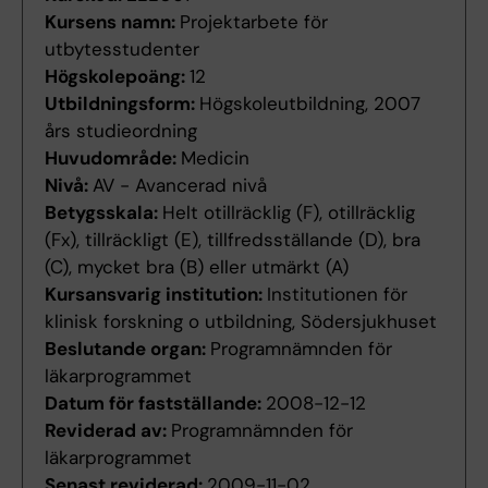
Kursens namn:
Projektarbete för
utbytesstudenter
Högskolepoäng:
12
Utbildningsform:
Högskoleutbildning, 2007
års studieordning
Huvudområde:
Medicin
Nivå:
AV - Avancerad nivå
Betygsskala:
Helt otillräcklig (F), otillräcklig
(Fx), tillräckligt (E), tillfredsställande (D), bra
(C), mycket bra (B) eller utmärkt (A)
Kursansvarig institution:
Institutionen för
klinisk forskning o utbildning, Södersjukhuset
Beslutande organ:
Programnämnden för
läkarprogrammet
Datum för fastställande:
2008-12-12
Reviderad av:
Programnämnden för
läkarprogrammet
Senast reviderad:
2009-11-02