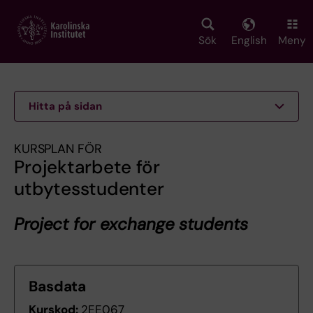
Skip
to
main
Sök
English
Meny
content
Hitta på sidan
KURSPLAN FÖR
Projektarbete för
utbytesstudenter
Project for exchange students
Basdata
Kurskod:
2EE067