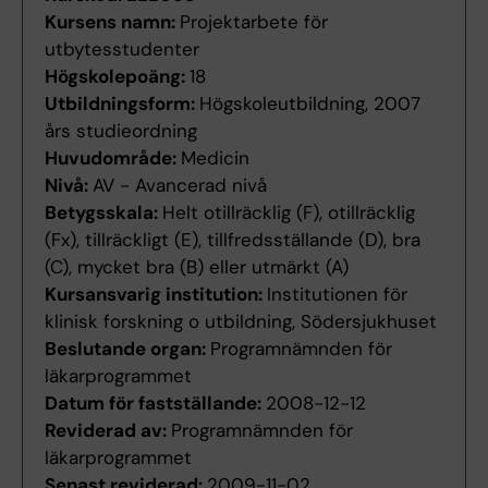
Kursens namn:
Projektarbete för
utbytesstudenter
Högskolepoäng:
18
Utbildningsform:
Högskoleutbildning, 2007
års studieordning
Huvudområde:
Medicin
Nivå:
AV - Avancerad nivå
Betygsskala:
Helt otillräcklig (F), otillräcklig
(Fx), tillräckligt (E), tillfredsställande (D), bra
(C), mycket bra (B) eller utmärkt (A)
Kursansvarig institution:
Institutionen för
klinisk forskning o utbildning, Södersjukhuset
Beslutande organ:
Programnämnden för
läkarprogrammet
Datum för fastställande:
2008-12-12
Reviderad av:
Programnämnden för
läkarprogrammet
Senast reviderad:
2009-11-02