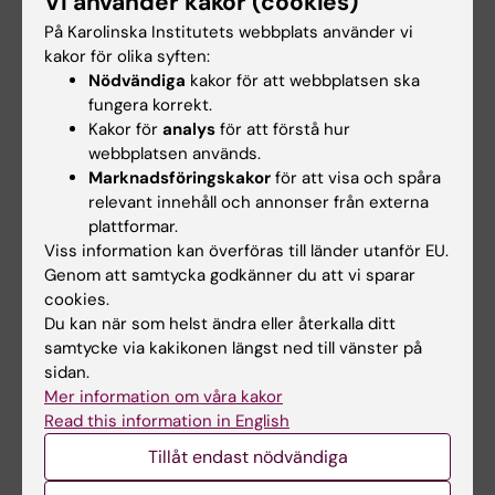
Vi använder kakor (cookies)
(genus, etnicitet, religion, funktionshinder)
På Karolinska Institutets webbplats använder vi
specificeras inför kursstart i en av studenten
kakor för olika syften:
skriftligt formulerad projektplan enligt
Nödvändiga
kakor för att webbplatsen ska
tillhandahållen mall. Projektplanen formuleras i
fungera korrekt.
Kakor för
analys
för att förstå hur
samråd med handledaren och godkännes av
webbplatsen används.
kommittén för studentvalda kurser.
Marknadsföringskakor
för att visa och spåra
relevant innehåll och annonser från externa
plattformar.
Arbetsformer
Viss information kan överföras till länder utanför EU.
Genom att samtycka godkänner du att vi sparar
Projektet planeras med hjälp av handledaren.
cookies.
De specifika arbetsmomenten som ingår
Du kan när som helst ändra eller återkalla ditt
varierar beroende på projektstudiernas natur
samtycke via kakikonen längst ned till vänster på
sidan.
och ämnesområde. Projektarbetet avslutas
Mer information om våra kakor
alltid med en av studenten enskilt formulerad
Read this information in English
skriftlig rapport som ska återspegla
Tillåt endast nödvändiga
studentens egna analyser och slutsatser. Den