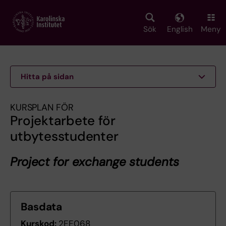
Skip
to
main
Sök
English
Meny
content
Hitta på sidan
KURSPLAN FÖR
Projektarbete för
utbytesstudenter
Project for exchange students
Basdata
Kurskod:
2EE068