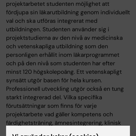
projektarbetet studenten möjlighet att
fördjupa sin läkarutbildning genom individuellt
val och ska utföras integrerat med
utbildningen. Studenten använder sig i
projektstudierna av den nivå av medicinska
och vetenskapliga utbildning som den
personligen erhållit inom läkarprogrammet
och på den nivå som studenten har efter
minst 120 högskolepoäng. Ett vetenskapligt
synsätt utgör basen för hela kursen.
Professionell utveckling utgör också en tung
starkt integrerad del. Vilka specifika
förutsättningar som finns för varje
projektarbete vad gäller kompetens och
färdighetsträning, ämnesintegrering, klinisk
anknytning, särskilt berörda perspektiv