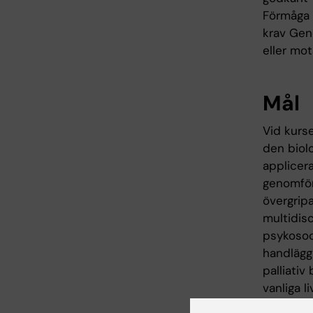
Förmåga 
krav Gen
eller mo
Mål
Vid kurse
den biol
applicer
genomför
övergrip
multidis
psykosoc
handläggn
palliativ
vanliga l
patienter