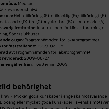
dområde:
Medicin
AV - Avancerad nivå
sskala:
Helt otillräcklig (F), otillräcklig (Fx), tillräckligt (E),
edsställande (D), bra (C), mycket bra (B) eller utmärkt (A)
svarig institution:
Institutionen för klinisk forskning o
ning, Södersjukhuset
tande organ:
Programnämnden för läkarprogrammet
för fastställande:
2009-03-05
erad av:
Programnämnden för läkarprogrammet
t reviderad:
2009-08-27
anen gäller från:
Hösttermin 2009
kild behörighet
 krav - Mycket goda kunskaper i engelska motsvarande
 poäng eller mycket goda kunskaper i svenska motsva
TISUS-test - Tre års studier vid ett studieprogram i med