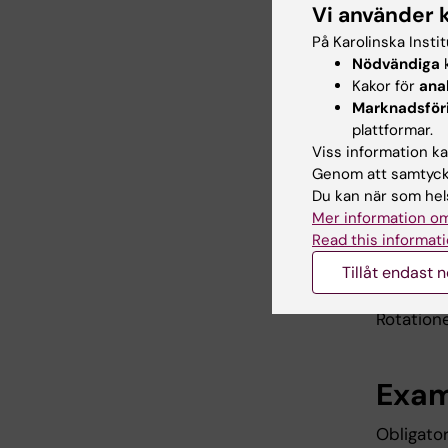
Vi använder 
På Karolinska Insti
Inne
Nödvändiga
k
Kakor för
ana
Den klin
Marknadsför
Onkologk
plattformar.
Viss information kan
auskultat
Genom att samtycka
öppenvår
Du kan när som hels
avsätts f
Mer information om
Read this informati
Arbe
Tillåt endast 
Rotatione
Exam
Obligator