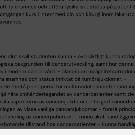
att ta anamnes och utföra fysikaliskt status på patient 
omgången kurs i internmedicin och kirurgi inom läkarutb
tsvarande
ns slut skall studenten kunna - översiktligt kunna redog
ogiska bakgrunden till cancerutveckling, samt hur denn
as i modern cancervård. - planera en malignitetsutredni
a anamnes och status inriktat på tumörsjukdomar. -
ande förstå principerna för multimodal cancerbehandlin
ciplinära omhändertagandet av cancerpatienter samt de
iala aspekterna av cancersjukdomar. - ha god känned
ingen av vissa vanliga cancersjukdomar. - förstå princip
 behandling av cancerpatienter. - kunna akut handläggnin
ivshotande tillstånd hos cancerpatienter. - kunna handlä
 med misstänkt eller känd ärftlig cancer.