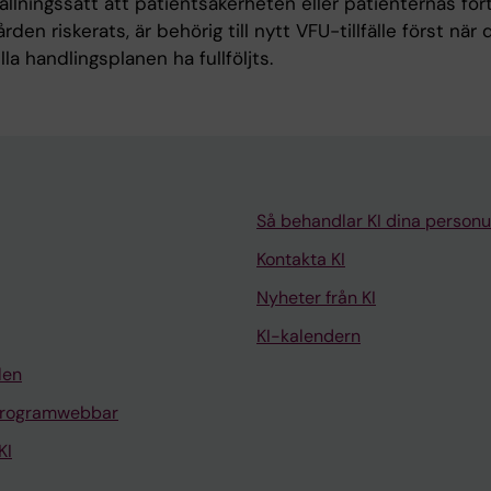
hållningssätt att patientsäkerheten eller patienternas fö
ården riskerats, är behörig till nytt VFU-tillfälle först när
lla handlingsplanen ha fullföljts.
Så behandlar KI dina personu
Kontakta KI
Nyheter från KI
KI-kalendern
len
programwebbar
KI