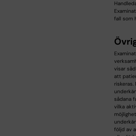
Handleda
Examinat
fall som 
Övrig
Examinat
verksamh
visar såd
att pati
riskeras
underkänn
sådana fa
vilka ak
möjlighet
underkän
följd av 