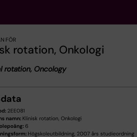
AN FÖR
isk rotation, Onkologi
al rotation, Oncology
sdata
od:
2EE081
ns namn:
Klinisk rotation, Onkologi
olepoäng:
6
dningsform:
Högskoleutbildning, 2007 års studieordning