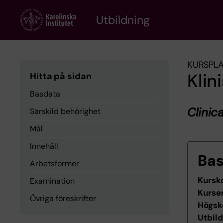
Skip
to
Utbildning
main
content
KURSPL
Klin
Hitta på sidan
Basdata
Clinic
Särskild behörighet
Mål
Innehåll
Ba
Arbetsformer
Kursk
Examination
Kurse
Övriga föreskrifter
Högsk
Utbil