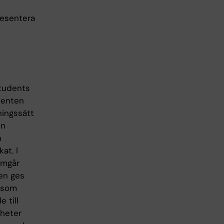
resentera
tudents
denten
lningssätt
en
n
at. I
amgår
ten ges
t som
 till
gheter