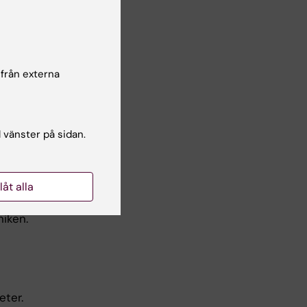
cka på
 från externa
tas med
g,
id
l vänster på sidan.
llåt alla
niken.
eter.