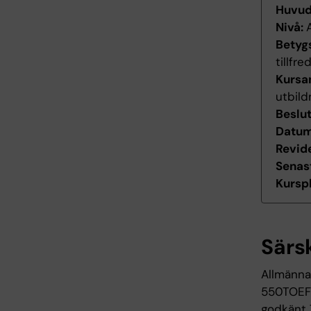
Huvu
Nivå:
Betyg
tillfr
Kursan
utbild
Beslu
Datum 
Revid
Senas
Kurspl
Särs
Allmänna
550TOEFL
godkänt 