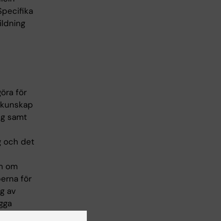
Specifika
ildning
öra för
a kunskap
ng samt
g och det
om om
erna för
g av
gga