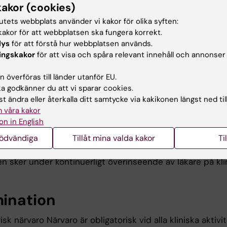
kakor (cookies)
tutets webbplats använder vi kakor för olika syften:
håll
akor för att webbplatsen ska fungera korrekt.
lys
för att förstå hur webbplatsen används.
iska rotationen omfattar 40 timmars tjänstgöring per ve
ingskakor
för att visa och spåra relevant innehåll och annonser
liniken, Södersjukhuset. Ett individuellt schema upprät
 överföras till länder utanför EU.
ioner på olika enheter inom kliniken, såsom vårdavdelnin
 godkänner du att vi sparar cookies.
dsmottagning, radioterapiavdelning, brachyenhet mm. T
t ändra eller återkalla ditt samtycke via kakikonen längst ned til
ör litteraturstudier och internetsökningar.
 våra kakor
on in English
tsformer
nödvändiga
Tillåt mina valda kakor
Ti
n sker under kontinuerligt överinseende av läkare på kli
ination
isk närvaro Närvaro är obligatorisk vid alla kliniska aktivit