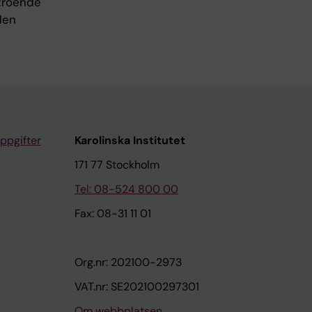
rtroende
 den
ppgifter
Karolinska Institutet
171 77 Stockholm
Tel: 08-524 800 00
Fax: 08-31 11 01
Org.nr: 202100-2973
VAT.nr: SE202100297301
Om webbplatsen