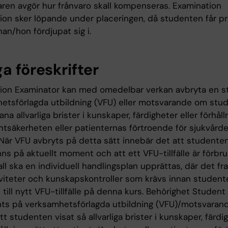
ren avgör hur frånvaro skall kompenseras. Examination
ion sker löpande under placeringen, då studenten får p
han/hon fördjupat sig i.
a föreskrifter
ion Examinator kan med omedelbar verkan avbryta en s
etsförlagda utbildning (VFU) eller motsvarande om stu
ana allvarliga brister i kunskaper, färdigheter eller förhål
entsäkerheten eller patienternas förtroende för sjukvård
. När VFU avbryts på detta sätt innebär det att studente
s på aktuellt moment och att ett VFU-tillfälle är förbruk
ll ska en individuell handlingsplan upprättas, där det fr
tiviteter och kunskapskontroller som krävs innan studen
 till nytt VFU-tillfälle på denna kurs. Behörighet Studen
ts på verksamhetsförlagda utbildning (VFU)/motsvarande
att studenten visat så allvarliga brister i kunskaper, färdi