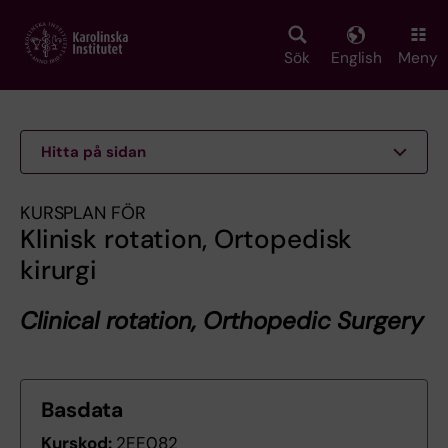
Skip
to
main
Sök
English
Meny
content
Hitta på sidan
KURSPLAN FÖR
Klinisk rotation, Ortopedisk
kirurgi
Clinical rotation, Orthopedic Surgery
Basdata
Kurskod:
2EE082