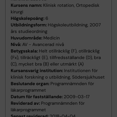
Kursens namn:
Klinisk rotation, Ortopedisk
kirurgi
Högskolepoäng:
6
Utbildningsform:
Högskoleutbildning, 2007
års studieordning
Huvudområde:
Medicin
Nivå:
AV - Avancerad nivå
Betygsskala:
Helt otillräcklig (F), otillräcklig
(Fx), tillräckligt (E), tillfredsställande (D), bra
(C), mycket bra (B) eller utmärkt (A)
Kursansvarig institution:
Institutionen för
klinisk forskning o utbildning, Södersjukhuset
Beslutande organ:
Programnämnden för
läkarprogrammet
Datum för fastställande:
2009-03-17
Reviderad av:
Programnämnden för
läkarprogrammet
Senast reviderad:
2018-04-04