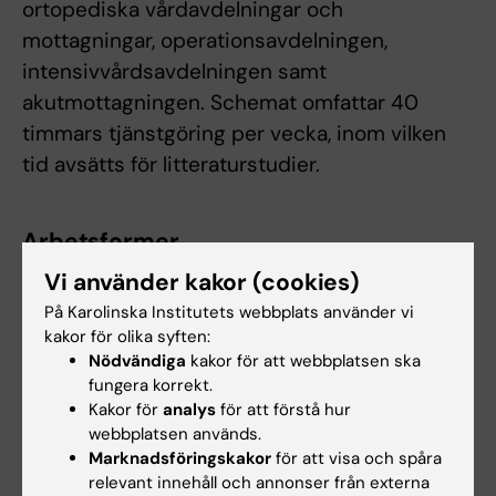
ortopediska vårdavdelningar och
mottagningar, operationsavdelningen,
intensivvårdsavdelningen samt
akutmottagningen. Schemat omfattar 40
timmars tjänstgöring per vecka, inom vilken
tid avsätts för litteraturstudier.
Arbetsformer
Huvudsakligen VFU med personlig
Vi använder kakor (cookies)
handledning. Studenten förbereder sig inför
På Karolinska Institutets webbplats använder vi
kakor för olika syften:
patientmöten genom litteraturstudier och
Nödvändiga
kakor för att webbplatsen ska
måste föra en loggbok med reflektion över
fungera korrekt.
sina aktiviteter. Studenten ska under
Kakor för
analys
för att förstå hur
rotationen studera den rekommenderade
webbplatsen används.
Marknadsföringskakor
för att visa och spåra
kurslitteraturen
relevant innehåll och annonser från externa