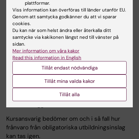
plattformar.
Undervisning sker på engelska. Undervisning
Viss information kan överföras till länder utanför EU.
på kväll/nattetid kan förekomma.
Genom att samtycka godkänner du att vi sparar
cookies.
Du kan när som helst ändra eller återkalla ditt
Examination
samtycke via kakikonen längst ned till vänster på
sidan.
Obligatorier:
VFU med fortlöpande bedömning
Mer information om våra kakor
av färdigheter och kunskaper som
Read this information in English
vidarerapporteras till huvudhandledaren då
Tillåt endast nödvändiga
studenten handleds av andra.
Tillåt mina valda kakor
Examination:
Muntliga redovisningar av
Tillåt alla
patientfall.
Godkänd loggbok.
Kursansvarig bedömer om och i så fall hur
frånvaro från obligatoriska utbildningsinslag
kan tas igen.