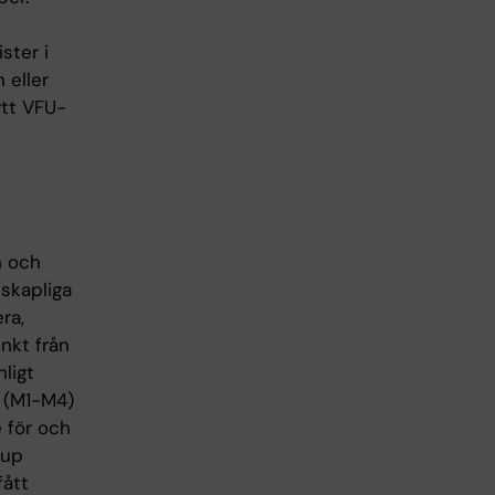
ster i
 eller
ytt VFU-
n och
nskapliga
ra,
nkt från
ligt
d (M1-M4)
 för och
jup
fått