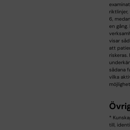
examinati
riktlinje
6, medan
en gång.
verksamh
visar såd
att pati
riskeras
underkänn
sådana fa
vilka ak
möjlighet
Övrig
* Kunska
till, ide