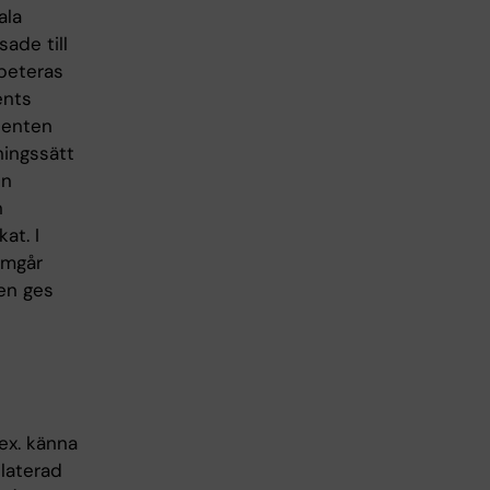
ala
sade till
peteras
ents
denten
lningssätt
en
n
at. I
amgår
ten ges
ex. känna
elaterad