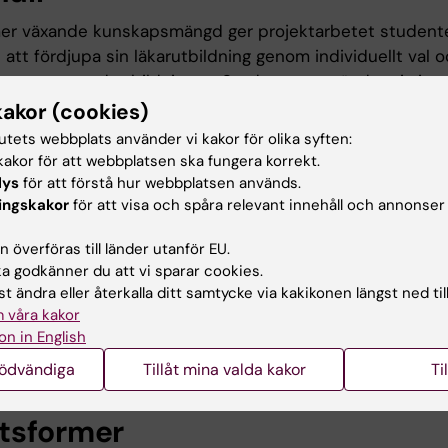
tmer växande kunskapsmängd ger projektarbetet student
 att fördjupa sin läkarutbildning genom individuellt val 
integrerat med utbildningen. Studenten använder sig i
tudierna av den nivå av medicinska och vetenskapliga ut
kakor (cookies)
personligen erhållit inom läkarprogrammet och på den 
tutets webbplats använder vi kakor för olika syften:
n har efter minst 120 högskolepoäng. Ett vetenskapligt 
akor för att webbplatsen ska fungera korrekt.
en för hela kursen. Professionell utveckling utgör också
lys
för att förstå hur webbplatsen används.
ingskakor
för att visa och spåra relevant innehåll och annonser
tegrerad del. Vilka specifika förutsättningar som finns för
rbete vad gäller kompetens och färdighetsträning,
 överföras till länder utanför EU.
grering, klinisk anknytning, särskilt berörda perspektiv 
 godkänner du att vi sparar cookies.
, religion, funktionshinder) specificeras inför kursstart i 
t ändra eller återkalla ditt samtycke via kakikonen längst ned til
 skriftligt formulerad projektplan enligt tillhandahållen 
 våra kakor
lanen formuleras i samråd med handledaren och godkän
on in English
n för studentvalda kurser.
nödvändiga
Tillåt mina valda kakor
Ti
tsformer