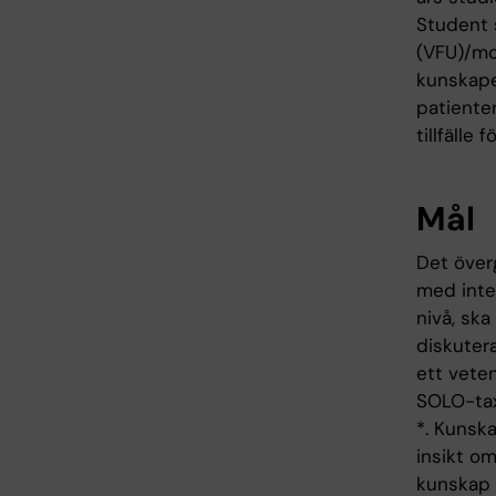
Student 
(VFU)/mot
kunskaper
patienter
tillfälle
Mål
Det över
med inte
nivå, ska
diskuter
ett veten
SOLO-tax
*. Kunska
insikt o
kunskap 