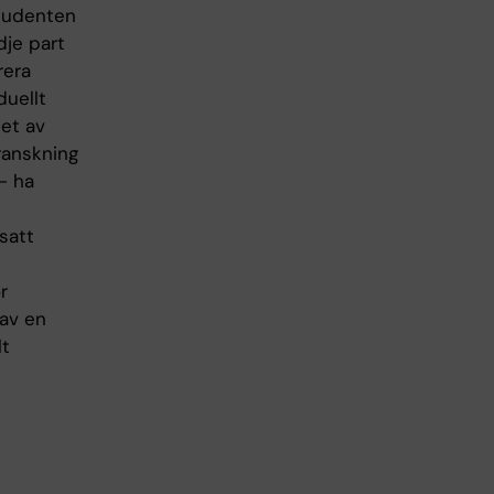
Studenten
dje part
rera
duellt
et av
granskning
- ha
satt
r
 av en
lt