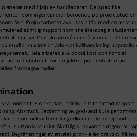
t planeras med hjälp av handledaren. De specifika
menten som ingår varierar beroende på projektstudiern
sområde. Projektarbetet avslutas alltid med en av stu
formulerad skriftlig rapport som ska återspegla studente
och slutsatser. Den ska också innehålla en reflektion öv
da studierna samt en adekvat källhänvisning uppställd 
rsystemet. Hela arbetet ska också kort och koncist
ttas i ett abstract. För projektrapport och abstract
hålles framtagna mallar.
ination
iska moment: Projektplan. Individuellt författad rapport.
eckning. Abstract. Bedömning av godkänd kurs genomför
edaren, som också förordar godkännande av rapport oc
efter slutförda studier. Skriftlig slutexamen utgörs av ra
act. Begränsningar av antalet prov- eller praktiktillfällen