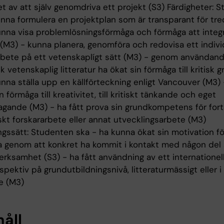
t av att själv genomdriva ett projekt (S3) Färdigheter: 
unna formulera en projektplan som är transparant för tre
unna visa problemlösningsförmåga och förmåga att integ
(M3) - kunna planera, genomföra och redovisa ett indivi
rbete på ett vetenskaplígt sätt (M3) - genom användand
 vetenskaplig litteratur ha ökat sin förmåga till kritisk 
nna ställa upp en källförteckning enligt Vancouver (M3) 
n förmåga till kreativitet, till kritiskt tänkande och eget
agande (M3) - ha fått prova sin grundkompetens för fort
kt forskararbete eller annat utvecklingsarbete (M3)
ngssätt: Studenten ska - ha kunna ökat sin motivation fö
a genom att konkret ha kommit i kontakt med någon del
erksamhet (S3) - ha fått användning av ett internationel
pektiv på grundutbildningsnivå, litteraturmässigt eller i
e (M3)
håll