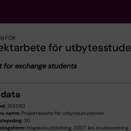
AN FÖR
ektarbete för utbytesstud
t for exchange students
sdata
od:
2EE083
ns namn:
Projektarbete för utbytesstudenter
olepoäng:
30
dningsform:
Högskoleutbildning, 2007 års studieordning