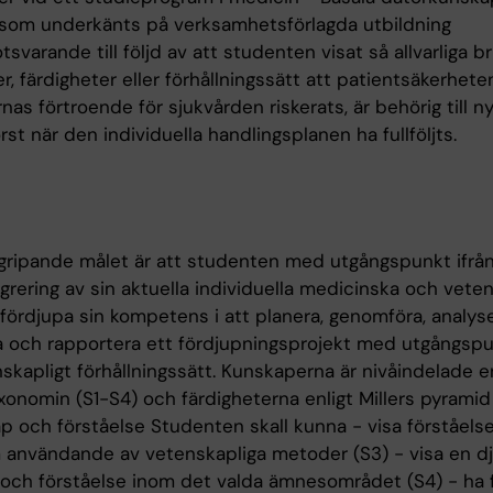
som underkänts på verksamhetsförlagda utbildning
svarande till följd av att studenten visat så allvarliga bri
, färdigheter eller förhållningssätt att patientsäkerheten
nas förtroende för sjukvården riskerats, är behörig till n
 först när den individuella handlingsplanen ha fullföljts.
gripande målet är att studenten med utgångspunkt ifrå
grering av sin aktuella individuella medicinska och vete
 fördjupa sin kompetens i att planera, genomföra, analyse
a och rapportera ett fördjupningsprojekt med utgångspu
skapligt förhållningssätt. Kunskaperna är nivåindelade en
onomin (S1-S4) och färdigheterna enligt Millers pyrami
p och förståelse Studenten skall kunna - visa förståelse
m användande av vetenskapliga metoder (S3) - visa en d
och förståelse inom det valda ämnesområdet (S4) - ha 