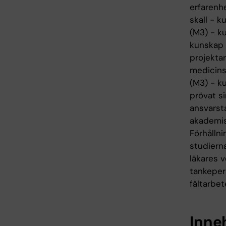
erfarenhe
skall - k
(M3) - k
kunskap 
projekta
medicinsk
(M3) - ku
prövat si
ansvarst
akademis
Förhållni
studiern
läkares v
tankepers
fältarbet
Inne