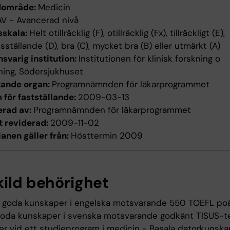
dområde:
Medicin
AV - Avancerad nivå
sskala:
Helt otillräcklig (F), otillräcklig (Fx), tillräckligt (E),
edsställande (D), bra (C), mycket bra (B) eller utmärkt (A)
svarig institution:
Institutionen för klinisk forskning o
ning, Södersjukhuset
tande organ:
Programnämnden för läkarprogrammet
för fastställande:
2009-03-13
erad av:
Programnämnden för läkarprogrammet
t reviderad:
2009-11-02
anen gäller från:
Hösttermin 2009
kild behörighet
 goda kunskaper i engelska motsvarande 550 TOEFL poä
oda kunskaper i svenska motsvarande godkänt TISUS-tes
ier vid ett studieprogram i medicin - Basala datorkunska