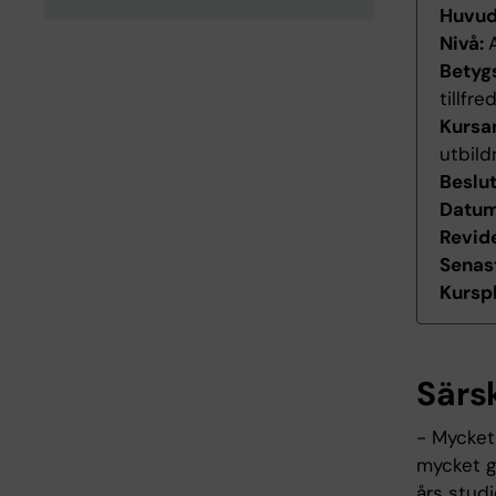
Huvu
Nivå:
Betyg
tillfr
Kursan
utbild
Beslu
Datum 
Revid
Senas
Kurspl
Särs
- Mycket
mycket g
års stud