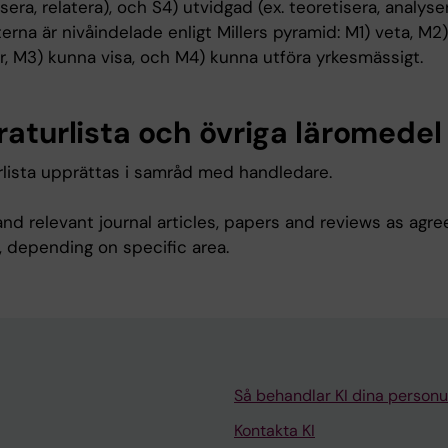
ysera, relatera), och S4) utvidgad (ex. teoretisera, analyser
erna är nivåindelade enligt Millers pyramid: M1) veta, M2
r, M3) kunna visa, och M4) kunna utföra yrkesmässigt.
raturlista och övriga läromedel
urlista upprättas i samråd med handledare.
nd relevant journal articles, papers and reviews as agre
, depending on specific area.
Så behandlar KI dina personu
Kontakta KI