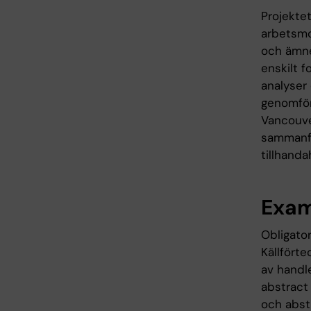
Projekte
arbetsmo
och ämne
enskilt 
analyser 
genomför
Vancouve
sammanfa
tillhanda
Exam
Obligator
Källfört
av handl
abstract 
och abstr