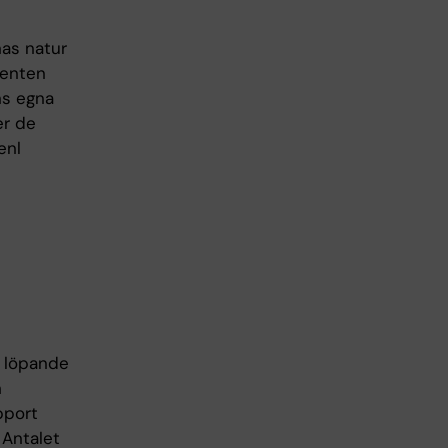
as natur
denten
ns egna
er de
enl
s löpande
h
pport
 Antalet