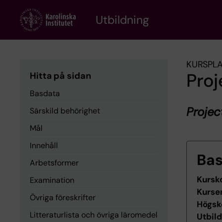
Skip
to
Utbildning
main
content
KURSPL
Proj
Hitta på sidan
Basdata
Projec
Särskild behörighet
Mål
Innehåll
Ba
Arbetsformer
Kursk
Examination
Kurse
Övriga föreskrifter
Högsk
Litteraturlista och övriga läromedel
Utbil