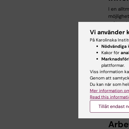
I en all
möjlighet
utföras 
projekts
Vi använder 
som den 
På Karolinska Insti
studente
Nödvändiga
k
utgör bas
Kakor för
ana
Marknadsför
starkt in
plattformar.
projekta
Viss information kan
ämnesinte
Genom att samtycka
etnicitet
Du kan när som hels
studenten
Mer information om
Projektp
Read this informati
kommitté
Tillåt endast 
Arbe