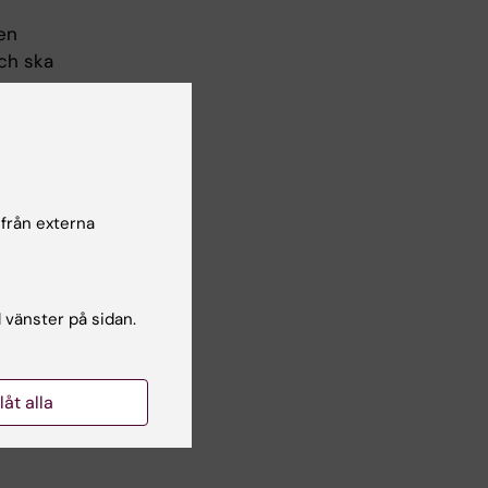
en
och ska
bildning
nivå som
synsätt
 en tung
 från externa
 varje
(genus,
en av
l vänster på sidan.
mall.
nes av
llåt alla