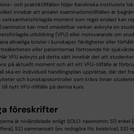
ons- och praktiktillfällen följer Karolinska Institutets lok
r, vilket innebär att antalet examinationstillfällen är begrän
 verksamhetsförlagda moment som regel endast kan re
 Examinator kan med omedelbar verkan avbryta en stud
etsförlagda utbildning (VFU) eller motsvarande om stu
ana allvarliga brister i kunskaper, färdigheter eller förhål
entsäkerheten eller patienternas förtroende för sjukvård
. När VFU avbryts på detta sätt innebär det att studente
s på aktuellt moment och att ett VFU-tillfälle är förbruk
ll ska en individuell handlingsplan upprättas, där det fr
tiviteter och kunskapskontroller som krävs innan studen
 till nytt VFU-tillfälle på denna kurs.
a föreskrifter
perna är nivåindelade enligt SOLO-taxonomin: S1) enkel (
ntifiera), S2) sammansatt (ex. redogöra för, beskriva), S3) r