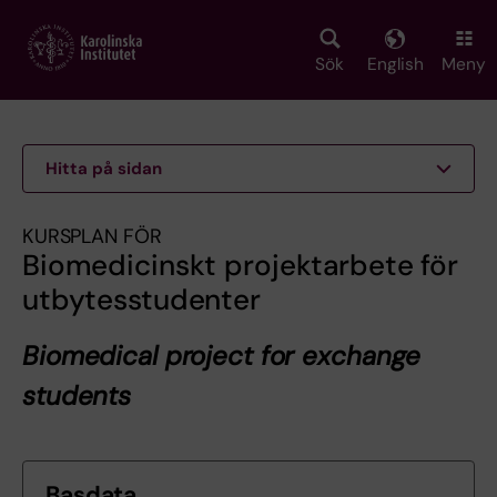
Skip
to
main
Sök
English
Meny
content
Hitta på sidan
KURSPLAN FÖR
Biomedicinskt projektarbete för
utbytesstudenter
Biomedical project for exchange
students
Basdata