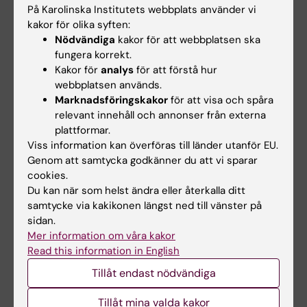
På Karolinska Institutets webbplats använder vi
kakor för olika syften:
visa ett professionellt förhållningssätt
Nödvändiga
kakor för att webbplatsen ska
avseende tidsplanering, kollegialt
fungera korrekt.
samarbete och koppling mellan teoretiskt
Kakor för
analys
för att förstå hur
och praktiskt kunnande,
webbplatsen används.
på ett betryggande sätt och med god
Marknadsföringskakor
för att visa och spåra
relevant innehåll och annonser från externa
ordning hantera vetenskapligt material,
plattformar.
kunna genomföra ett projektarbete på ett
Viss information kan överföras till länder utanför EU.
forskningsetiskt korrekt sätt.
Genom att samtycka godkänner du att vi sparar
cookies.
Du kan när som helst ändra eller återkalla ditt
Innehåll
samtycke via kakikonen längst ned till vänster på
sidan.
Individuellt arbete med tyngdpunkt på
Mer information om våra kakor
laboratoriepraktik och med vissa
Read this information in English
litteraturstudier. En individuell studieplan
Tillåt endast nödvändiga
upprättas av handledare och student
tillsammans inför kursen.
Tillåt mina valda kakor