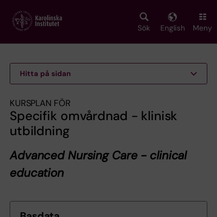
Skip
to
main
Sök
English
Meny
content
Hitta på sidan
KURSPLAN FÖR
Specifik omvårdnad - klinisk
utbildning
Advanced Nursing Care - clinical
education
Basdata