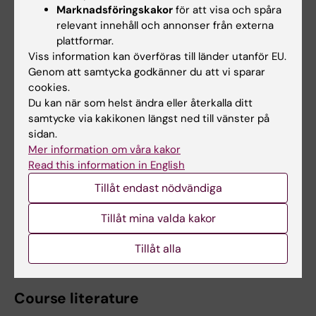
examination. - Godkänd bedömning efter
Marknadsföringskakor
för att visa och spåra
relevant innehåll och annonser från externa
verksamhetsförlagd utbildning Obligatorisk
plattformar.
närvaro gäller för alla dagar i den kliniska
Viss information kan överföras till länder utanför EU.
verksamheten. Handledaren tillsammans med
Genom att samtycka godkänner du att vi sparar
lärare beslutar om hur studenten ska ersätta
cookies.
Du kan när som helst ändra eller återkalla ditt
eventuell frånvaro.
samtycke via kakikonen längst ned till vänster på
sidan.
Mer information om våra kakor
Övriga föreskrifter
Read this information in English
Kursen kommer att utvärderas enligt riktlinjer
Tillåt endast nödvändiga
fastställda av Utbildningsstyrelsen.
Tillåt mina valda kakor
Litteraturlista och övriga läromedel
Tillåt alla
Course literature