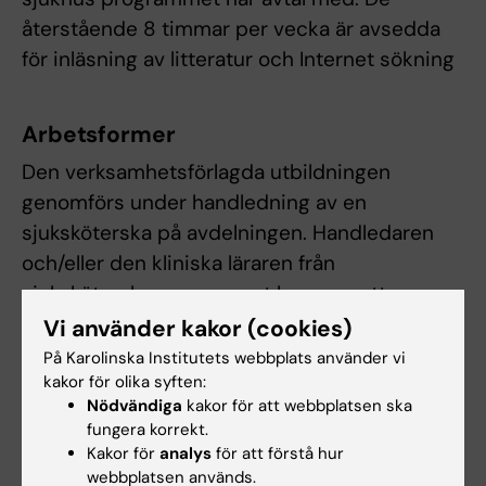
återstående 8 timmar per vecka är avsedda
för inläsning av litteratur och Internet sökning
Arbetsformer
Den verksamhetsförlagda utbildningen
genomförs under handledning av en
sjuksköterska på avdelningen. Handledaren
och/eller den kliniska läraren från
sjuksköterskeprogrammet kommer att
bedöma studentens kliniska utveckling.
Vi använder kakor (cookies)
På Karolinska Institutets webbplats använder vi
kakor för olika syften:
Examination
Nödvändiga
kakor för att webbplatsen ska
fungera korrekt.
- En reflektionsdagbok som underlag för
Kakor för
analys
för att förstå hur
handledarsamtal. - Enskild muntlig
webbplatsen används.