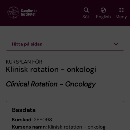
Skip
to
main
Sök
English
Meny
content
Hitta på sidan
KURSPLAN FÖR
Klinisk rotation - onkologi
Clinical Rotation - Oncology
Basdata
Kurskod:
2EE098
Kursens namn:
Klinisk rotation - onkologi