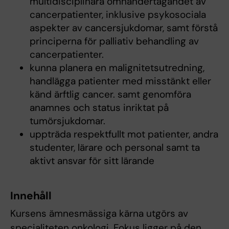
multidisciplinära omhändertagandet av
cancerpatienter, inklusive psykosociala
aspekter av cancersjukdomar, samt förstå
principerna för palliativ behandling av
cancerpatienter.
kunna planera en malignitetsutredning,
handlägga patienter med misstänkt eller
känd ärftlig cancer. samt genomföra
anamnes och status inriktat på
tumörsjukdomar.
uppträda respektfullt mot patienter, andra
studenter, lärare och personal samt ta
aktivt ansvar för sitt lärande
Innehåll
Kursens ämnesmässiga kärna utgörs av
specialiteten onkologi. Fokus ligger på den