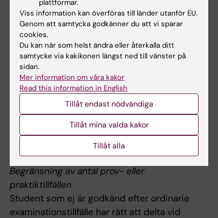
plattformar.
Kursansvarig bedömer om och i så fall hur
Viss information kan överföras till länder utanför EU.
frånvaro från obligatoriska utbildningsinslag
Genom att samtycka godkänner du att vi sparar
kan tas igen. Innan studenten deltagit i de
cookies.
obligatoriska utbildningsinslagen eller tagit
Du kan när som helst ändra eller återkalla ditt
samtycke via kakikonen längst ned till vänster på
igen frånvaro i enlighet med kursansvarigs
sidan.
anvisningar kan inte studieresultaten
Mer information om våra kakor
slutrapporteras.
Read this information in English
Tillåt endast nödvändiga
Frånvaro från ett obligatoriskt
utbildningsinslag kan innebära att den
Tillåt mina valda kakor
studerande inte kan ta igen tillfället förrän
Tillåt alla
nästa gång kursen ges.
Begränsning av antal prov- eller
praktiktillfällen
Student som ej är godkänd efter ordinarie
examinationstillfälle har rätt att delta vid