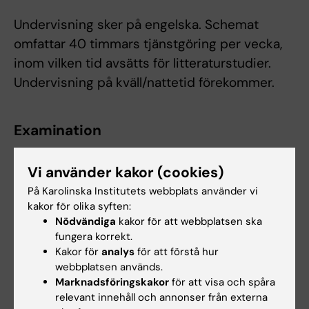
Undervisning sker på engelska. Schemat
omfattar 40 timmars tjänstgöring per vecka,
inom vilken tid avsätts för litteraturstudier.
Undervisning på kväll/nattetid förekommer.
Examination
Obligatorier:
VFU med fortlöpande bedömning
Vi använder kakor (cookies)
av färdigheter och kunskaper som
På Karolinska Institutets webbplats använder vi
vidarerapporteras till huvudhandledaren då
kakor för olika syften:
studenten handleds av andra.
Nödvändiga
kakor för att webbplatsen ska
fungera korrekt.
Examination:
Muntliga redovisningar av
Kakor för
analys
för att förstå hur
patientfall.
webbplatsen används.
Godkänd loggbok.
Marknadsföringskakor
för att visa och spåra
relevant innehåll och annonser från externa