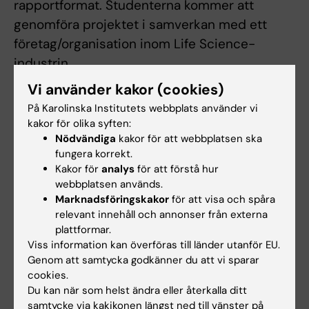
rapportformat. Studenterna kommer att
genomföra projektet i samverkan med ett
företag/organisation inom Life Science-
industrin.
Vi använder kakor (cookies)
På Karolinska Institutets webbplats använder vi
Arbetsformer
kakor för olika syften:
Studenten kommer att handledas av en lärare
Nödvändiga
kakor för att webbplatsen ska
från KI samt i det fall detta är aktuellt av en
fungera korrekt.
Kakor för
analys
för att förstå hur
företagsrepresentant. Ämnesspecifik
webbplatsen används.
handledning ges av uppdragsgivaren, där
Marknadsföringskakor
för att visa och spåra
detta är relevant, medan stöd för det
relevant innehåll och annonser från externa
plattformar.
vetenskapliga arbetet ges av kursgivaren. Vid
Viss information kan överföras till länder utanför EU.
minst ett tillfälle under projektets gång ska
Genom att samtycka godkänner du att vi sparar
studenten avrapportera sin projektsituation i
cookies.
en skriftlig rapport eller med en muntlig
Du kan när som helst ändra eller återkalla ditt
samtycke via kakikonen längst ned till vänster på
presentation.