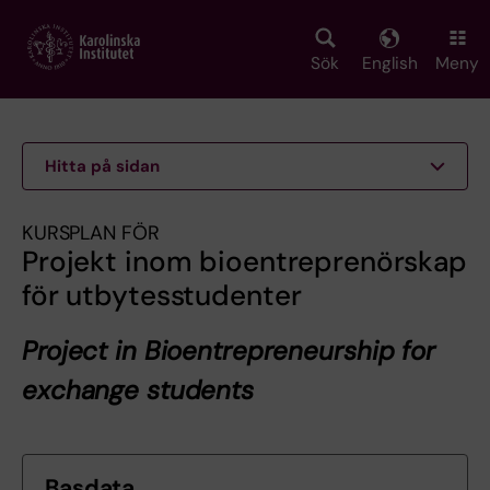
Skip
to
main
Sök
English
Meny
content
Hitta på sidan
KURSPLAN FÖR
Projekt inom bioentreprenörskap
för utbytesstudenter
Project in Bioentrepreneurship for
exchange students
Basdata