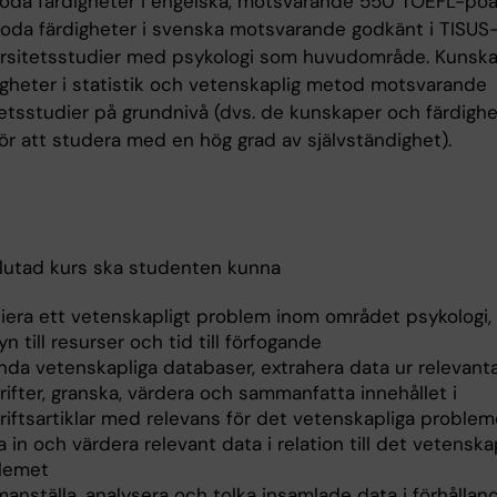
oda färdigheter i engelska, motsvarande 550 TOEFL-poän
oda färdigheter i svenska motsvarande godkänt i TISUS-
ersitetsstudier med psykologi som huvudområde. Kunsk
igheter i statistik och vetenskaplig metod motsvarande
tetsstudier på grundnivå (dvs. de kunskaper och färdigh
ör att studera med en hög grad av självständighet).
slutad kurs ska studenten kunna
niera ett vetenskapligt problem inom området psykologi
n till resurser och tid till förfogande
nda vetenskapliga databaser, extrahera data ur relevant
rifter, granska, värdera och sammanfatta innehållet i
riftsartiklar med relevans för det vetenskapliga problem
 in och värdera relevant data i relation till det vetenska
lemet
nställa, analysera och tolka insamlade data i förhållande