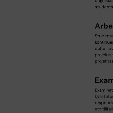
engelska
students
Arbe
Studente
kontinue
delta i e
projektse
projektse
Exam
Examinat
kvalitet
responde
ett tillfä