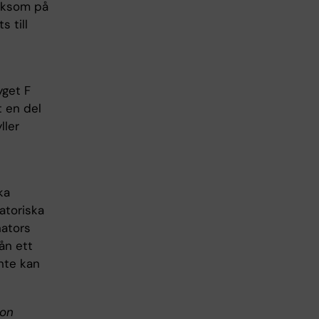
liksom på
s till
yget F
t en del
ller
ka
atoriska
nators
ån ett
nte kan
ion