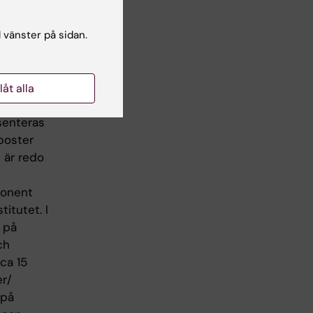
l vänster på sidan.
llåt alla
 under
esenteras
 poster
t är redo
ponent
titutet. I
s på
ch
ca 15
er/
 på