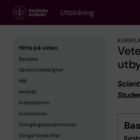
Skip
to
Utbildning
main
content
KURSPL
Vete
Hitta på sidan
Basdata
utb
Särskild behörighet
Mål
Scient
Innehåll
Stude
Arbetsformer
Examination
Ba
Övergångsbestämmelser
Övriga föreskrifter
Kursk