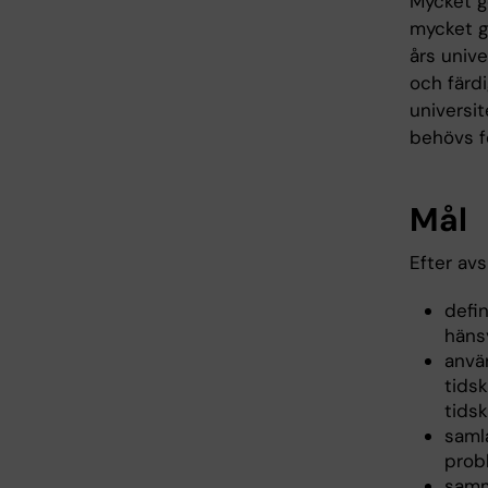
Mycket g
mycket g
års univ
och färd
universi
behövs f
Mål
Efter av
defi
hänsy
anvä
tidsk
tidsk
samla
prob
samma