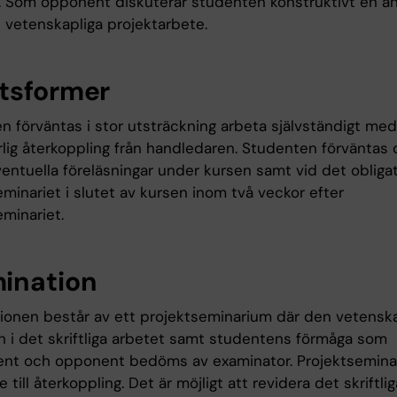
. Som opponent diskuterar studenten konstruktivt en a
 vetenskapliga projektarbete.
tsformer
n förväntas i stor utsträckning arbeta självständigt med
rlig återkoppling från handledaren. Studenten förväntas
ventuella föreläsningar under kursen samt vid det obliga
minariet i slutet av kursen inom två veckor efter
minariet.
ination
ionen består av ett projektseminarium där den vetenska
en i det skriftliga arbetet samt studentens förmåga som
nt och opponent bedöms av examinator. Projektseminar
lle till återkoppling. Det är möjligt att revidera det skriftl