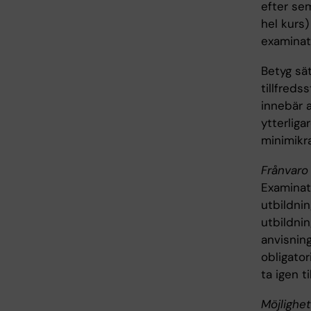
efter sem
hel kurs)
examinat
Betyg sätt
tillfreds
innebär 
ytterliga
minimikr
Frånvaro 
Examinato
utbildnin
utbildnin
anvisning
obligator
ta igen t
Möjlighet