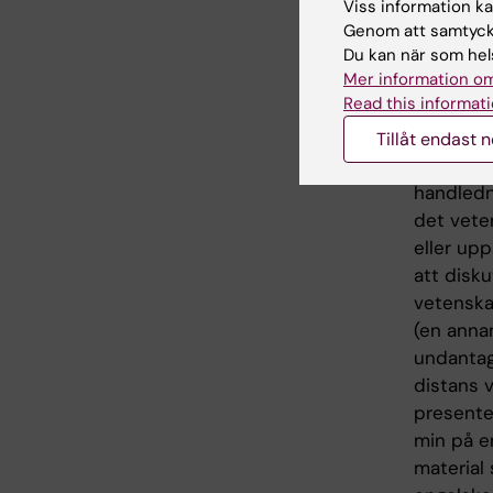
Viss information kan
psyk
Genom att samtycka
psyk
Du kan när som hels
syste
Mer information om
prim
Read this informati
seku
Tillåt endast 
Studente
handledni
det veten
eller upp
att disk
vetenska
(en annan
undantags
distans 
presente
min på e
material