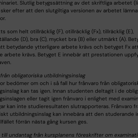
inariet. Slutlig betygssättning av det skriftliga arbetet (
 sker efter att den slutgiltiga versionen av arbetet lämnat
or.
s som helt otillräcklig (F), otillräcklig (Fx), tillräcklig (E),
ställande (D), bra (C), mycket bra (B) eller utmärkt (A). Bet
att betydande ytterligare arbete krävs och betyget Fx at
re arbete krävs. Betyget E innebär att prestationen uppfy
aven.
från obligatoriska utbildningsinslag
r bedömer om och i så fall hur frånvaro från obligatoris
gsinslag kan tas igen. Innan studenten deltagit i de oblig
gsinslagen eller tagit igen frånvaro i enlighet med exami
ar kan inte studieresultaten slutrapporteras. Frånvaro fr
iskt utbildningsinslag kan innebära att den studerande i
illfället förrän nästa gång kursen ges.
 till undantag från kursplanens föreskrifter om examinat