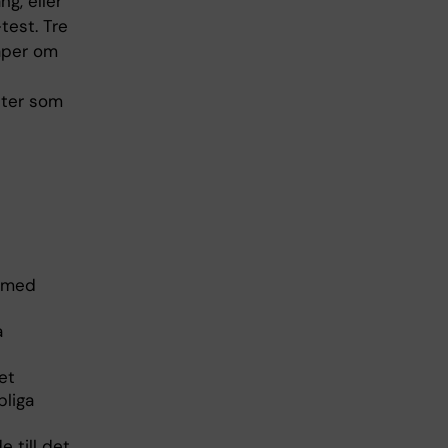
g, eller
test. Tre
aper om
eter som
, med
a
et
pliga
 till det