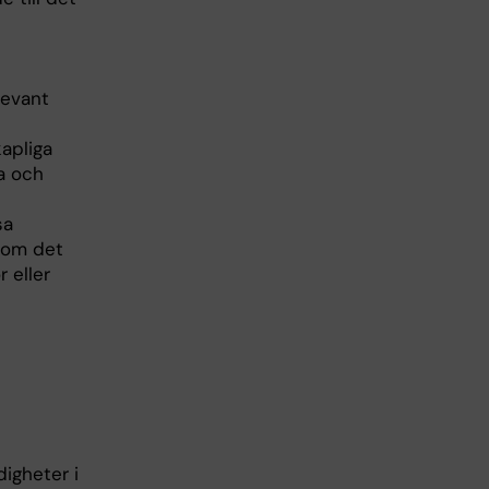
levant
apliga
a och
sa
 om det
 eller
igheter i