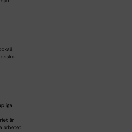
nnan
 också
toriska
pliga
iet är
iga arbetet