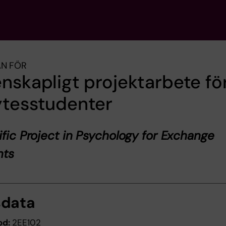
AN FÖR
nskapligt projektarbete fö
ytesstudenter
ific Project in Psychology for Exchange
nts
sdata
od:
2EE102