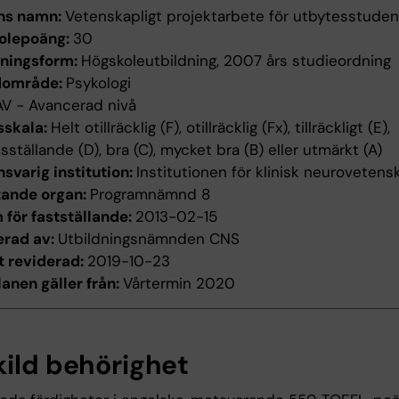
ns namn:
Vetenskapligt projektarbete för utbytesstuden
olepoäng:
30
dningsform:
Högskoleutbildning, 2007 års studieordning
dområde:
Psykologi
AV - Avancerad nivå
sskala:
Helt otillräcklig (F), otillräcklig (Fx), tillräckligt (E),
edsställande (D), bra (C), mycket bra (B) eller utmärkt (A)
svarig institution:
Institutionen för klinisk neurovetens
tande organ:
Programnämnd 8
för fastställande:
2013-02-15
erad av:
Utbildningsnämnden CNS
t reviderad:
2019-10-23
anen gäller från:
Vårtermin 2020
kild behörighet