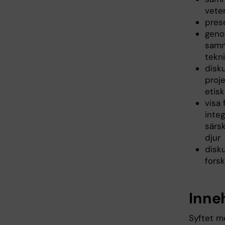
vete
prese
geno
samm
tekn
disk
proj
etis
visa 
inte
särsk
djur
disku
fors
Inne
Syftet m