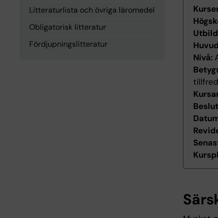
Kurse
Litteraturlista och övriga läromedel
Högsk
Obligatorisk litteratur
Utbil
Fördjupningslitteratur
Huvu
Nivå:
Betyg
tillfr
Kursan
Beslu
Datum 
Revid
Senas
Kurspl
Särs