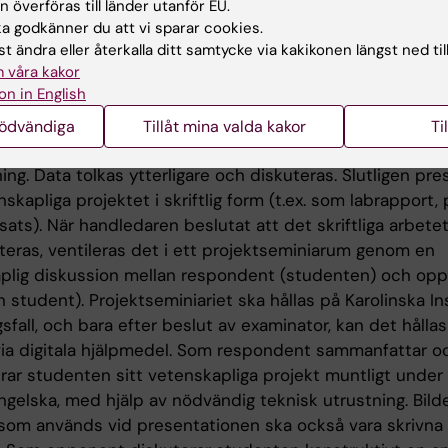
 överföras till länder utanför EU.
ometriska utvärderingar av instrument med relevans för
 godkänner du att vi sparar cookies.
ologi
t ändra eller återkalla ditt samtycke via kakikonen längst ned til
matiska litteraturstudier, t.ex. metaanalys
 våra kakor
är analys av insamlade data
on in English
ndär analys av publicerade data
nödvändiga
Tillåt mina valda kakor
Ti
n arbetar sedan med det vetenskapliga projektarbetet
ng. Data tolkas ytterligare och diskuteras. Slutligen pr
skapliga projektet i skriftlig form (t.ex. som labrapport,
sats). När handledaren beslutat att det skriftliga arbete
uteras, ventileras det i ett projektseminiarum genom en
plig diskussion mellan respondent (studenten) och op
 student). Projektseminiariet ska hållas på Karolinska Ins
fall, och bara efter beslut av examinator, kan det hålla
via digitala hjälpmedel. Som respondent sammanfattar o
rar studenten sitt vetenskapliga projekt muntligt under 
ngelska, med hjälp av nödvändig teknisk utrustning. Bild
 som används vid presentationen ska också vara skrivna