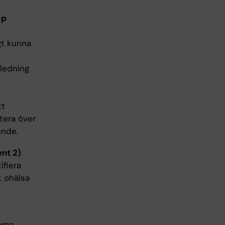
hp
gt kunna
ledning
tt
tera över
ende.
nt 2)
ifiera
 ohälsa
döma