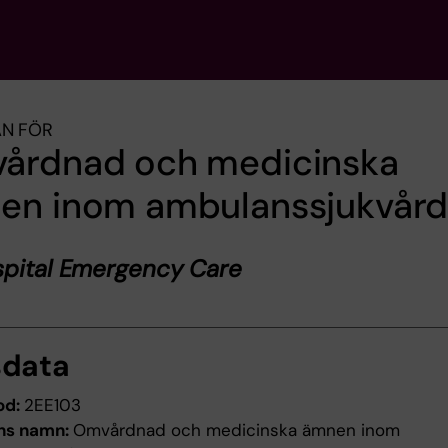
AN FÖR
årdnad och medicinska
en inom ambulanssjukvår
spital Emergency Care
sdata
od:
2EE103
ns namn:
Omvårdnad och medicinska ämnen inom