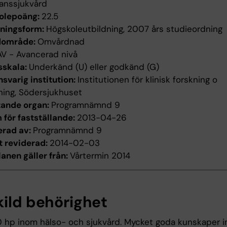
anssjukvård
olepoäng:
22.5
dningsform:
Högskoleutbildning, 2007 års studieordning
dområde:
Omvårdnad
AV - Avancerad nivå
sskala:
Underkänd (U) eller godkänd (G)
svarig institution:
Institutionen för klinisk forskning o
ning, Södersjukhuset
tande organ:
Programnämnd 9
för fastställande:
2013-04-26
erad av:
Programnämnd 9
t reviderad:
2014-02-03
anen gäller från:
Vårtermin 2014
kild behörighet
0 hp inom hälso- och sjukvård. Mycket goda kunskaper 