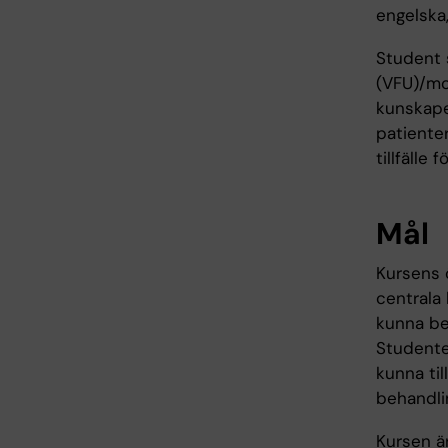
engelska
Student 
(VFU)/mot
kunskaper
patienter
tillfälle
Mål
Kursens 
centrala
kunna be
Studente
kunna ti
behandli
Kursen ä