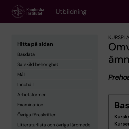
Skip
to
Utbildning
main
content
KURSPL
Omv
Hitta på sidan
Basdata
ämn
Särskild behörighet
Mål
Preho
Innehåll
Arbetsformer
Ba
Examination
Övriga föreskrifter
Kursk
Kurse
Litteraturlista och övriga läromedel