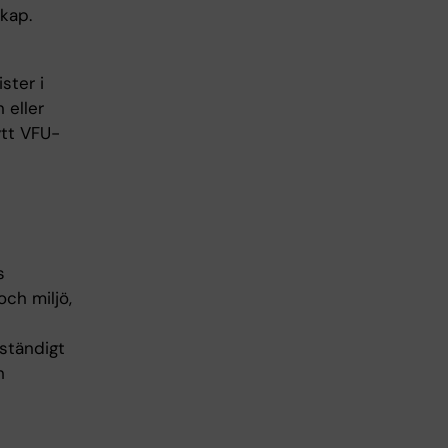
kap.
ster i
 eller
ytt VFU-
s
ch miljö,
ständigt
h