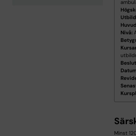
ambul
Högsk
Utbil
Huvu
Nivå:
Betyg
Kursan
utbild
Beslu
Datum 
Revid
Senas
Kurspl
Särs
Minst 12