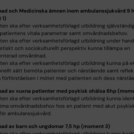
ad och Medicinska ämnen inom ambulanssjukvård 9 
 1)
ten ska efter verksamhetsförlagd utbildning självständi
atientens vitala parametrar samt omvårdnadsbehov.
ten ska efter verksamhetsförlagd utbildning under hand
etiskt och sociokulturellt perspektiv kunna tillämpa en
enterad omvårdnad.
ten ska efter verksamhetsförlagd utbildning kunna på e
onellt sätt bemöta patienter och närstående samt reflek
 förförståelsen i mötet med patienten och dess närstå
ad av vuxna patienter med psykisk ohälsa 6hp (mome
ten ska efter verksamhetsförlagd utbildning kunna ident
ma omvårdnadsbehov hos en patient med akut psykisk
 för ambulanssjukvård.
ad av barn och ungdomar 7,5 hp (moment 3)
ten ska efter verksamhetsförlagd utbildning kunna be