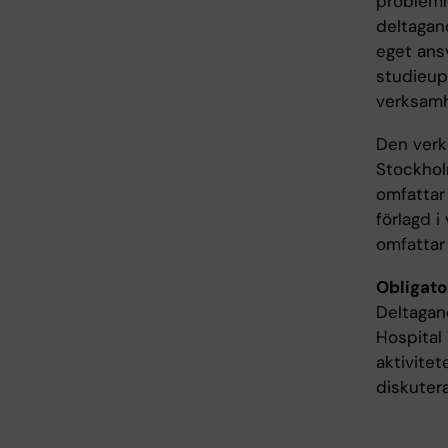
problemlö
deltagan
eget ansv
studieupp
verksamh
Den verk
Stockhol
omfattar
förlagd i
omfattar 
Obligat
Deltagan
Hospital 
aktivitet
diskuter