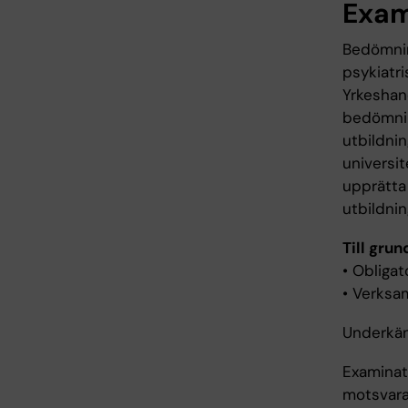
Exam
Bedömnin
psykiatr
Yrkeshand
bedömnin
utbildnin
universi
upprätta 
utbildnin
Till grun
• Obligat
• Verksa
Underkän
Examinat
motsvara