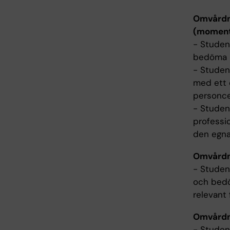
Omvårdn
(moment
- Studen
bedöma p
- Studen
med ett 
personc
- Studen
professi
den egna
Omvårdn
- Studen
och bedö
relevant
Omvårdn
- Studen