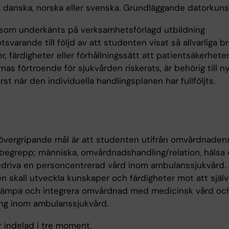
, danska, norska eller svenska. Grundläggande datorkuns
som underkänts på verksamhetsförlagd utbildning
svarande till följd av att studenten visat så allvarliga bri
, färdigheter eller förhållningssätt att patientsäkerheten
nas förtroende för sjukvården riskerats, är behörig till n
 först när den individuella handlingsplanen har fullföljts.
övergripande mål är att studenten utifrån omvårdnaden
 begrepp; människa, omvårdnadshandling/relation, hälsa o
driva en personcentrerad vård inom ambulanssjukvård.
n skall utveckla kunskaper och färdigheter mot att själv
llämpa och integrera omvårdnad med medicinsk vård oc
ng inom ambulanssjukvård.
r indelad i tre moment.