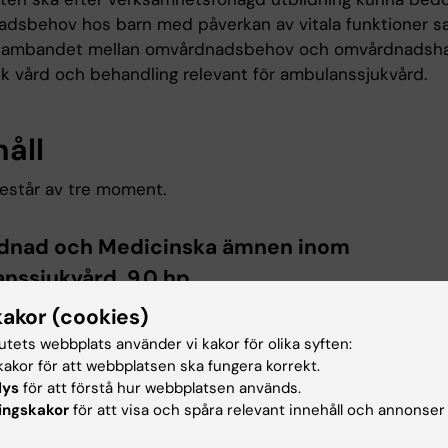
dsbehov hos barn med påverkan av vitala funktioner s
 sambandet mellan omvårdnadsbehov och omvårdnadshan
k vård och behandling relevant för ambulanssjukvård.
håll
estår av tre moment.
dnad och Medicinska ämnen inom
nssjukvård, 9.0 hp
kakor (cookies)
la: GU
tutets webbplats använder vi kakor för olika syften:
hetsförlagd utbildning i ambulanssjukvård 5 veckor
akor för att webbplatsen ska fungera korrekt.
lys
för att förstå hur webbplatsen används.
PHTLS (Pre Hospital Trauma Life Support)
ingskakor
för att visa och spåra relevant innehåll och annonser