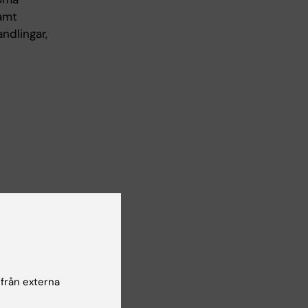
amt
dlingar,
 från externa