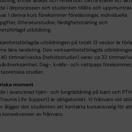
sning, kritisk analys och reflektion. Detta kräver ett akt
de i lärprocessen och studenten tillåts och uppmuntras 
ar. I denna kurs förekommer föreläsningar, individuella
gifter, litteraturstudier, färdighetsträning och
etsförlagd utbildning.
samhetsförlagda utbildningen på totalt 13 veckor är förl
ms läns landsting. Den verksamhetsförlagda utbildninge
 40 timmar/vecka (heltidsstudier) varav ca 32 timmar/v
 vårdverksamhet. Dag-, kvälls- och nattpass förekommer, 
teoretiska studier.
oriska moment
de i avancerad hjärt- och lungräddning på barn och PTH
Trauma Life Support) är obligatoriskt. Vi frånvaro vid obl
er åligger det studenten att kontakta kursansvarig för at
a konsekvenser av frånvaro.