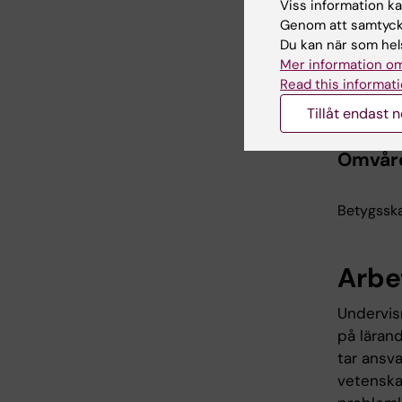
Viss information kan
Omvård
Genom att samtycka
hp
Du kan när som hels
Mer information om
Read this informati
Betygsska
- Verksam
Tillåt endast 
Omvård
Betygsska
Arbe
Undervis
på läran
tar ansva
vetenska