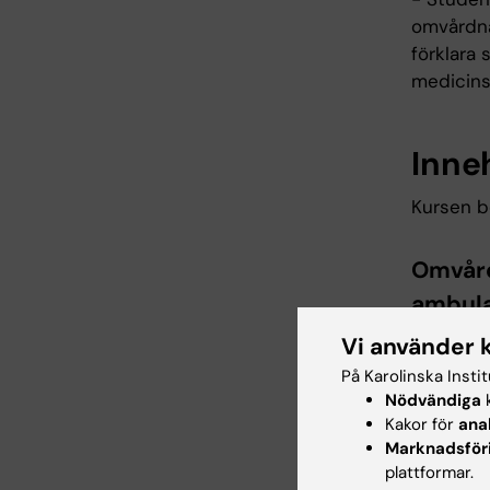
omvårdna
förklara
medicins
Inne
Kursen b
Omvår
ambula
Vi använder 
Betygsska
På Karolinska Insti
- Verksam
Nödvändiga
k
Kakor för
ana
- Kurs, 
Marknadsför
plattformar.