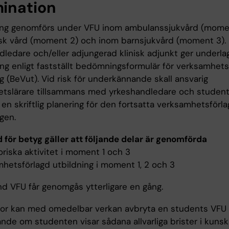
ination
g genomförs under VFU inom ambulanssjukvård (momen
isk vård (moment 2) och inom barnsjukvård (moment 3).
ledare och/eller adjungerad klinisk adjunkt ger underlag
g enligt fastställt bedömningsformulär för verksamhets
g (BeVut). Vid risk för underkännande skall ansvarig
tetslärare tillsammans med yrkeshandledare och studen
en skriftlig planering för den fortsatta verksamhetsförl
gen.
d för betyg gäller att följande delar är genomförda
oriska aktivitet i moment 1 och 3
mhetsförlagd utbildning i moment 1, 2 och 3
d VFU får genomgås ytterligare en gång.
or kan med omedelbar verkan avbryta en students VFU e
nde om studenten visar sådana allvarliga brister i kunsk