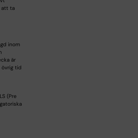
ivt
att ta
agd inom
n
ecka är
övrig tid
LS (Pre
igatoriska
t