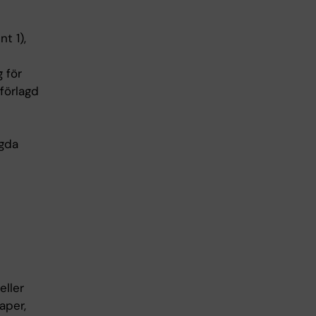
t 1),
 för
förlagd
t
agda
ller
aper,