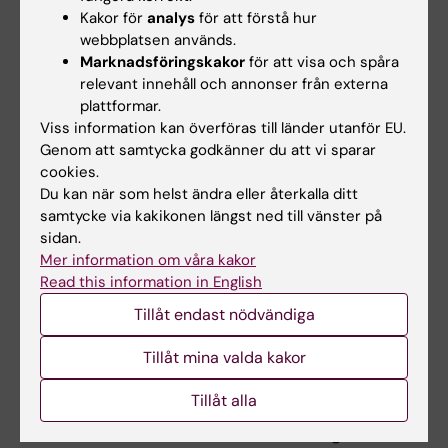
återkoppling till en kurskamrats projekt och få
Kakor för
analys
för att förstå hur
återkoppling från kurskamrat och examinator
webbplatsen används.
på det egna projektet.
Marknadsföringskakor
för att visa och spåra
relevant innehåll och annonser från externa
Kursansvarig bedömer om och i så fall hur
plattformar.
Viss information kan överföras till länder utanför EU.
frånvaro från obligatoriska utbildningsinslag
Genom att samtycka godkänner du att vi sparar
kan tas igen. Innan studenten deltagit i de
cookies.
obligatoriska utbildningsinslagen eller tagit
Du kan när som helst ändra eller återkalla ditt
igen frånvaro i enighet med kursansvarigs
samtycke via kakikonen längst ned till vänster på
sidan.
anvisningar kan inte studieresultat
Mer information om våra kakor
slutrapporteras.
Read this information in English
Tillåt endast nödvändiga
Examination
Tillåt mina valda kakor
Moment 1. Definition av vetenskapligt
Tillåt alla
problem, 30 hp
Examinationen består av bedömning av