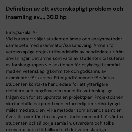
Definition av ett vetenskapligt problem och
insamling av..., 30.0 hp
Betygsskala: AF
Vid kursstart väljer studenten ämne och analysmetoder i
samarbete med examinator/kursansvarig. Ämnen för
vetenskapliga projekt tillhandahålls av handledare utifrån
anvisningar. Det ämne som valts av studenten diskuteras
av forskargruppen vid sektionen för psykologi i samråd
med en vetenskaplig kommitté och godkänns av
examinator för kursen. Efter godkännande förväntas
studenten kontakta handledare för att ytterligare
definiera och begränsa den specifika vetenskapliga
frågan och för att upprätta en projektplan. Projektplanen
ska innehålla bakgrund med erforderlig teoretisk tyngd,
målet med studien, vilka metoder som används samt en
översikt över tänkta analyser. Under moment 1 förväntas
studenten också börja samla in, utvärdera och tolka
relevanta data i förhållande till det vetenskapliga