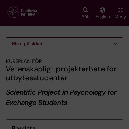
Skip
to
main
Sök
English
Meny
content
Hitta på sidan
KURSPLAN FÖR
Vetenskapligt projektarbete för
utbytesstudenter
Scientific Project in Psychology for
Exchange Students
Basdata