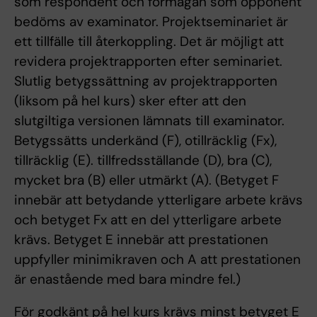
som respondent och förmågan som opponent
bedöms av examinator. Projektseminariet är
ett tillfälle till återkoppling. Det är möjligt att
revidera projektrapporten efter seminariet.
Slutlig betygssättning av projektrapporten
(liksom på hel kurs) sker efter att den
slutgiltiga versionen lämnats till examinator.
Betygssätts underkänd (F), otillräcklig (Fx),
tillräcklig (E). tillfredsställande (D), bra (C),
mycket bra (B) eller utmärkt (A). (Betyget F
innebär att betydande ytterligare arbete krävs
och betyget Fx att en del ytterligare arbete
krävs. Betyget E innebär att prestationen
uppfyller minimikraven och A att prestationen
är enastående med bara mindre fel.)
För godkänt på hel kurs krävs minst betyget E