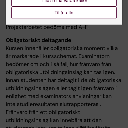
Tillåt mina valda kakor
examinationsseminariet, och
Tillåt alla
en skriftlig oppositionsrapport.
Projektarbetet bedöms med A-F.
Obligatoriskt deltagande
Kursen innehåller obligatoriska moment vilka
är markerade i kursschemat. Examinatorn
bedömer om och i så fall, hur frånvaro från
obligatoriska utbildningsinslag kan tas igen.
Innan studenten har deltagit i de obligatoriska
utbildningsinslagen eller tagit igen frånvaro i
enlighet med examinators anvisningar kan
inte studieresultaten slutrapporteras .
Frånvaro från ett obligatoriskt
utbildningsinslag kan innebära att den