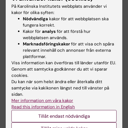
På Karolinska Institutets webbplats använder vi
kakor för olika syften:
Arbetsformer
Nödvändiga
kakor för att webbplatsen ska
fungera korrekt.
Självständigt, individuellt arbete under
Kakor för
analys
för att förstå hur
handledning och deltagande i seminarier.
webbplatsen används.
Marknadsföringskakor
för att visa och spåra
Inhämtning av vetenskaplig litteratur enligt
relevant innehåll och annonser från externa
handledarens rekommendation och egen
plattformar.
bedömning.
Viss information kan överföras till länder utanför EU.
Genom att samtycka godkänner du att vi sparar
cookies.
Examination
Du kan när som helst ändra eller återkalla ditt
samtycke via kakikonen längst ned till vänster på
Examinationen består av
sidan.
Mer information om våra kakor
en skriftlig projektrapport,
Read this information in English
muntlig presentation av eget arbete vid
Tillåt endast nödvändiga
examinationsseminariet,
muntlig opposition vid