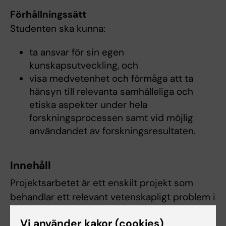
Förhållningssätt
Studenten ska kunna:
ta ansvar för sin egen
kunskapsutveckling, och
visa medvetenhet och förmåga att ta
hänsyn till relevanta samhälleliga och
etiska aspekter under hela
forskningsprocessen samt vid möjlig
användandet av forskningsresultaten.
Innehåll
Projektsarbetet är ett enskilt projekt som
behandlar ett relevant vetenskapligt problem i
hälsoinformatik. Projektet dokumenteras i en
Vi använder kakor (cookies)
vetenskaplig rapport.