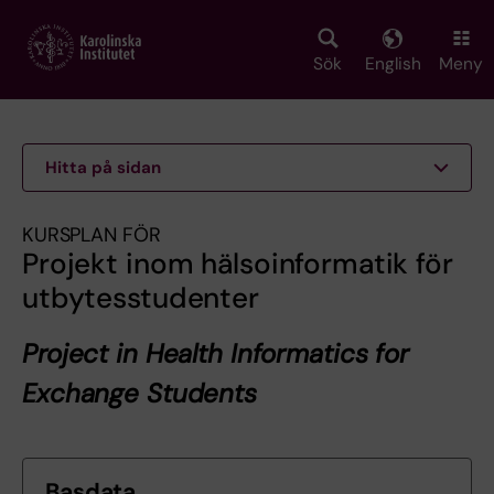
Skip
to
main
Sök
English
Meny
content
Hitta på sidan
KURSPLAN FÖR
Projekt inom hälsoinformatik för
utbytesstudenter
Project in Health Informatics for
Exchange Students
Basdata