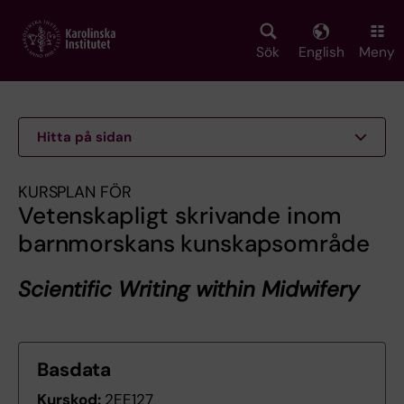
Skip
to
main
Sök
English
Meny
content
Hitta på sidan
KURSPLAN FÖR
Vetenskapligt skrivande inom
barnmorskans kunskapsområde
Scientific Writing within Midwifery
Basdata
Kurskod:
2EE127