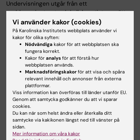
Undervisningen utgår från ett
problemorienterat och kollaborativt synsätt
på lärande där arbetsformerna ger
Vi använder kakor (cookies)
förutsättning för att studenten aktivt tar
På Karolinska Institutets webbplats använder vi
kakor för olika syften:
ansvar för sitt lärande. De arbetsformer som
Nödvändiga
kakor för att webbplatsen ska
används är teoretiska studier och VIL.
fungera korrekt.
Kakor för
analys
för att förstå hur
webbplatsen används.
Examination
Marknadsföringskakor
för att visa och spåra
relevant innehåll och annonser från externa
Examination sker i form av löpande
plattformar.
avstämningar med handledare samt en
Viss information kan överföras till länder utanför EU.
muntlig presentation där studenten ska
Genom att samtycka godkänner du att vi sparar
reflektera över barnmorskefrågor i en svensk
cookies.
Du kan när som helst ändra eller återkalla ditt
kontext jämfört med den i hemlandet.
samtycke via kakikonen längst ned till vänster på
sidan.
Mer information om våra kakor
Övriga föreskrifter