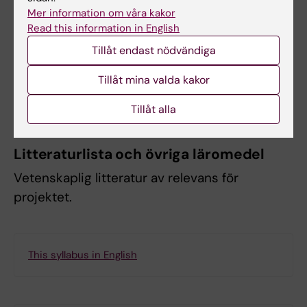
Mer information om våra kakor
Kursen ges på engelska.
Read this information in English
Denna kurs ersätter kursen Projekt inom
Tillåt endast nödvändiga
nutritionsvetenskap för utbytesstudenter, 7,5
Tillåt mina valda kakor
hp (2EE119) och kan inte ingå i examen
tillsammans med sistnämnda kurs.
Tillåt alla
Litteraturlista och övriga läromedel
Vetenskaplig litteratur av relevans för
projektet.
This syllabus in English