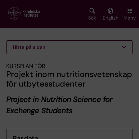
Skip
to
main
Sök
English
Meny
content
Hitta på sidan
KURSPLAN FÖR
Projekt inom nutritionsvetenskap
för utbytesstudenter
Project in Nutrition Science for
Exchange Students
Basdata