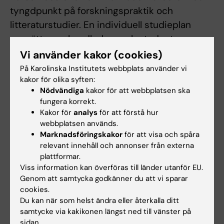
tyngdpunkt på forskningspraktik och
litteraturstudier. En individuell studieplan
upprättas av handledare och student
tillsammans inför kursen, med hänsyn tagen
Vi använder kakor (cookies)
till kursens omfattning.
På Karolinska Institutets webbplats använder vi
kakor för olika syften:
Nödvändiga
kakor för att webbplatsen ska
Arbetsformer
fungera korrekt.
Kakor för
analys
för att förstå hur
Individuellt arbete under handledning.
webbplatsen används.
Marknadsföringskakor
för att visa och spåra
relevant innehåll och annonser från externa
Examination
plattformar.
Viss information kan överföras till länder utanför EU.
Examinationen består av skriftlig och muntlig
Genom att samtycka godkänner du att vi sparar
presentation av projektet.
cookies.
Du kan när som helst ändra eller återkalla ditt
samtycke via kakikonen längst ned till vänster på
Övriga föreskrifter
sidan.